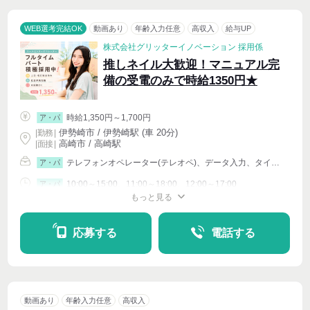
WEB選考完結OK
動画あり
年齢入力任意
高収入
給与UP
株式会社グリッターイノベーション 採用係
推しネイル大歓迎！マニュアル完
備の受電のみで時給1350円★
時給1,350円～1,700円
ア・パ
伊勢崎市 / 伊勢崎駅 (車 20分)
|
勤務
|
高崎市 / 高崎駅
| 面接 |
テレフォンオペレーター(テレオペ)、データ入力、タイピング(PC・パソコン・インターネット)、イベントその他
ア・パ
10:00～15:00、11:00～18:00、12:00～17:00
ア・パ
もっと見る
シフト相談
週2・3〜OK
応募する
電話する
動画あり
年齢入力任意
高収入