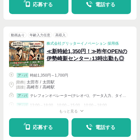
応募する
電話する
動画あり
年齢入力任意
高収入
株式会社グリッターイノベーション 採用係
≪新時給1,350円！≫昨年OPENの
伊勢崎新センター♪13時出勤も◎
時給1,350円～1,700円
ア・パ
太田市 / 太田駅
|
勤務
|
高崎市 / 高崎駅
| 面接 |
テレフォンオペレーター(テレオペ)、データ入力、タイピング(PC・パソコン・インターネット)、イベントその他
ア・パ
13:00～18:00、10:00～15:00、10:00～18:00
ア・パ
もっと見る
シフト相談
週4〜OK
応募する
電話する