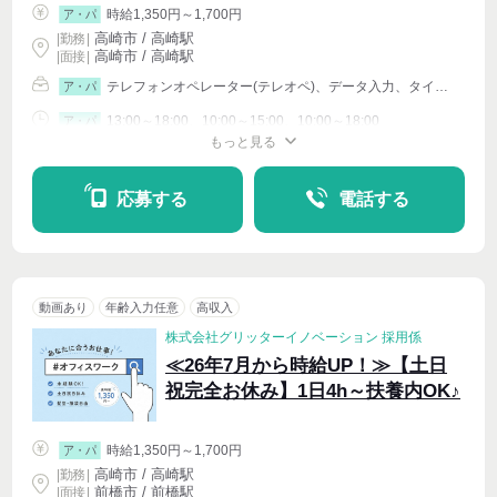
時給1,350円～1,700円
ア・パ
高崎市 / 高崎駅
|
勤務
|
高崎市 / 高崎駅
| 面接 |
テレフォンオペレーター(テレオペ)、データ入力、タイピング(PC・パソコン・インターネット)、イベントその他
ア・パ
13:00～18:00、10:00～15:00、10:00～18:00
ア・パ
もっと見る
シフト相談
週4〜OK
応募する
電話する
動画あり
年齢入力任意
高収入
株式会社グリッターイノベーション 採用係
≪26年7月から時給UP！≫【土日
祝完全お休み】1日4h～扶養内OK♪
時給1,350円～1,700円
ア・パ
高崎市 / 高崎駅
|
勤務
|
前橋市 / 前橋駅
| 面接 |