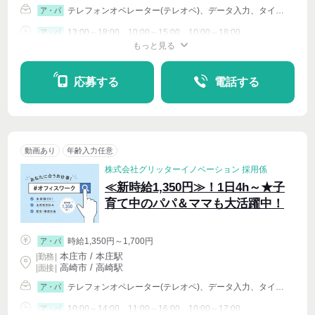
テレフォンオペレーター(テレオペ)、データ入力、タイピング(PC・パソコン・インターネット)、イベントその他
ア・パ
13:00～18:00、10:00～15:00、10:00～18:00
ア・パ
もっと見る
シフト相談
週4〜OK
応募する
電話する
動画あり
年齢入力任意
株式会社グリッターイノベーション 採用係
≪新時給1,350円≫！1日4h～★子
育て中のパパ＆ママも大活躍中！
時給1,350円～1,700円
ア・パ
本庄市 / 本庄駅
|
勤務
|
高崎市 / 高崎駅
| 面接 |
テレフォンオペレーター(テレオペ)、データ入力、タイピング(PC・パソコン・インターネット)、イベントその他
ア・パ
10:00～14:00、11:00～16:00、10:00～17:00
ア・パ