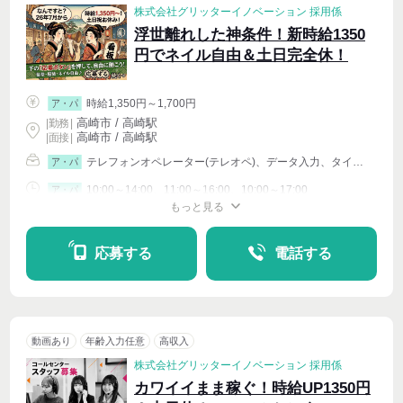
株式会社グリッターイノベーション 採用係
浮世離れした神条件！新時給1350
円でネイル自由＆土日完全休！
時給1,350円～1,700円
ア・パ
高崎市 / 高崎駅
|
勤務
|
高崎市 / 高崎駅
| 面接 |
テレフォンオペレーター(テレオペ)、データ入力、タイピング(PC・パソコン・インターネット)、イベントその他
ア・パ
10:00～14:00、11:00～16:00、10:00～17:00
ア・パ
もっと見る
シフト相談
週4〜OK
応募する
電話する
動画あり
年齢入力任意
高収入
株式会社グリッターイノベーション 採用係
カワイイまま稼ぐ！時給UP1350円