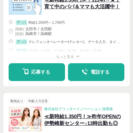
育て中のパパ＆ママも大活躍中！
時給1,350円～1,700円
ア・パ
太田市 / 太田駅
|
勤務
|
高崎市 / 高崎駅
| 面接 |
テレフォンオペレーター(テレオペ)、データ入力、タイピング(PC・パソコン・インターネット)、イベントその他
ア・パ
10:00～14:00、11:00～16:00、10:00～17:00
ア・パ
もっと見る
シフト相談
週4〜OK
応募する
電話する
動画あり
年齢入力任意
株式会社グリッターイノベーション 採用係
≪新時給1,350円！≫昨年OPENの
伊勢崎新センター♪13時出勤も◎