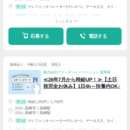
テレフォンオペレーター(テレオペ)、データ入力、タイピング(PC・パソコン・インターネット)、イベントその他
ア・パ
10:00～14:00、11:00～16:00、10:00～17:00
ア・パ
もっと見る
シフト相談
週4〜OK
応募する
電話する
動画あり
年齢入力任意
高収入
株式会社グリッターイノベーション 採用係
≪26年7月から時給UP！≫【土日
祝完全お休み】1日4h～扶養内OK♪
時給1,350円～1,700円
ア・パ
高崎市 / 高崎駅
|
勤務
|
高崎市 / 高崎駅
| 面接 |
テレフォンオペレーター(テレオペ)、データ入力、タイピング(PC・パソコン・インターネット)、イベントその他
ア・パ
10:00～14:00、11:00～16:00、10:00～17:00
ア・パ