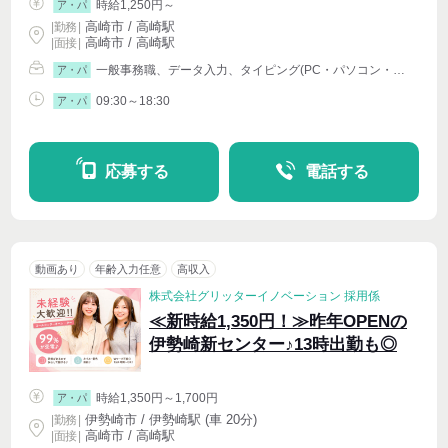
時給1,250円～
ア・パ
高崎市 / 高崎駅
|
勤務
|
高崎市 / 高崎駅
| 面接 |
一般事務職、データ入力、タイピング(PC・パソコン・インターネット)、オフィスその他
ア・パ
09:30～18:30
ア・パ
応募する
電話する
動画あり
年齢入力任意
高収入
株式会社グリッターイノベーション 採用係
≪新時給1,350円！≫昨年OPENの
伊勢崎新センター♪13時出勤も◎
時給1,350円～1,700円
ア・パ
伊勢崎市 / 伊勢崎駅 (車 20分)
|
勤務
|
高崎市 / 高崎駅
| 面接 |