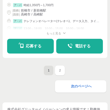
時給1,350円～1,700円
ア・パ
前橋市 / 新前橋駅
|
勤務
|
高崎市 / 高崎駅
| 面接 |
テレフォンオペレーター(テレオペ)、データ入力、タイピング(PC・パソコン・インターネット)、イベントその他
ア・パ
13:00～18:00、10:00～15:00、10:00～18:00
ア・パ
もっと見る
シフト相談
週4〜OK
応募する
電話する
1
2
次のページへ
株式会社グリッターイノベーション
の求人情報です！勤務地