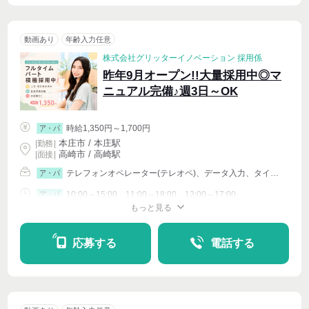
動画あり
年齢入力任意
株式会社グリッターイノベーション 採用係
昨年9月オープン!!大量採用中◎マ
ニュアル完備♪週3日～OK
時給1,350円～1,700円
ア・パ
本庄市 / 本庄駅
|
勤務
|
高崎市 / 高崎駅
| 面接 |
テレフォンオペレーター(テレオペ)、データ入力、タイピング(PC・パソコン・インターネット)、イベントその他
ア・パ
10:00～15:00、11:00～18:00、12:00～17:00
ア・パ
もっと見る
シフト相談
週4〜OK
応募する
電話する