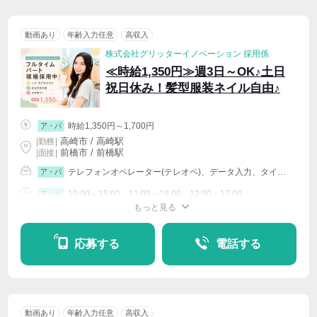
動画あり
年齢入力任意
高収入
株式会社グリッターイノベーション 採用係
≪時給1,350円≫週3日～OK♪土日
祝日休み！髪型服装ネイル自由♪
時給1,350円～1,700円
ア・パ
高崎市 / 高崎駅
|
勤務
|
前橋市 / 前橋駅
| 面接 |
テレフォンオペレーター(テレオペ)、データ入力、タイピング(PC・パソコン・インターネット)、イベントその他
ア・パ
10:00～15:00、11:00～18:00、12:00～17:00
ア・パ
もっと見る
シフト相談
週4〜OK
応募する
電話する
動画あり
年齢入力任意
高収入