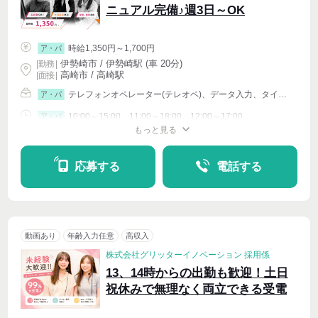
ニュアル完備♪週3日～OK
時給1,350円～1,700円
ア・パ
伊勢崎市 / 伊勢崎駅 (車 20分)
|
勤務
|
高崎市 / 高崎駅
| 面接 |
テレフォンオペレーター(テレオペ)、データ入力、タイピング(PC・パソコン・インターネット)、イベントその他
ア・パ
10:00～15:00、11:00～18:00、12:00～17:00
ア・パ
もっと見る
シフト相談
週4〜OK
応募する
電話する
動画あり
年齢入力任意
高収入
株式会社グリッターイノベーション 採用係
13、14時からの出勤も歓迎！土日
祝休みで無理なく両立できる受電