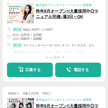
株式会社グリッターイノベーション 採用係
昨年9月オープン!!大量採用中◎マ
ニュアル完備♪週3日～OK
時給1,350円～1,700円
ア・パ
太田市 / 太田駅
|
勤務
|
高崎市 / 高崎駅
| 面接 |
テレフォンオペレーター(テレオペ)、データ入力、タイピング(PC・パソコン・インターネット)、イベントその他
ア・パ
10:00～15:00、11:00～18:00、12:00～17:00
ア・パ
もっと見る
シフト相談
週4〜OK
応募する
電話する
動画あり
年齢入力任意
高収入
株式会社グリッターイノベーション 採用係
昨年9月オープン!!大量採用中◎マ