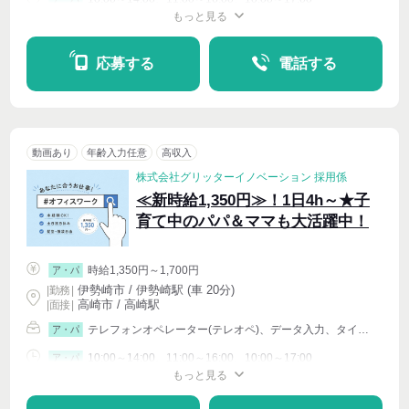
もっと見る
シフト相談
週4〜OK
応募する
電話する
動画あり
年齢入力任意
高収入
株式会社グリッターイノベーション 採用係
≪新時給1,350円≫！1日4h～★子
育て中のパパ＆ママも大活躍中！
時給1,350円～1,700円
ア・パ
伊勢崎市 / 伊勢崎駅 (車 20分)
|
勤務
|
高崎市 / 高崎駅
| 面接 |
テレフォンオペレーター(テレオペ)、データ入力、タイピング(PC・パソコン・インターネット)、イベントその他
ア・パ
10:00～14:00、11:00～16:00、10:00～17:00
ア・パ
もっと見る
シフト相談
週4〜OK