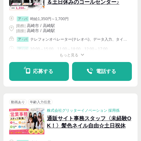
＆土日休みのコールセンター♪
時給1,350円～1,700円
ア・パ
高崎市 / 高崎駅
|
勤務
|
高崎市 / 高崎駅
| 面接 |
テレフォンオペレーター(テレオペ)、データ入力、タイピング(PC・パソコン・インターネット)、イベントその他
ア・パ
10:00～15:00、11:00～18:00、12:00～17:00
ア・パ
もっと見る
シフト相談
週4〜OK
応募する
電話する
動画あり
年齢入力任意
株式会社グリッターイノベーション 採用係
通販サイト事務スタッフ〈未経験O
K！〉髪色ネイル自由☆土日祝休