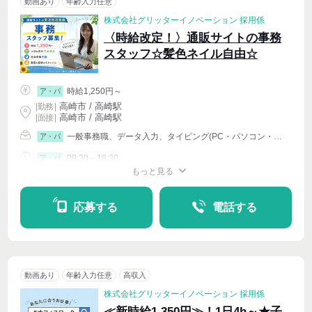
動画あり
年齢入力任意
株式会社グリッターイノベーション 採用係
〈時給改定！〉通販サイトの事務
スタッフ☆髪色ネイル自由☆
時給1,250円～
ア・パ
高崎市 / 高崎駅
|
勤務
|
高崎市 / 高崎駅
| 面接 |
一般事務職、データ入力、タイピング(PC・パソコン・インターネット)、化粧品・コスメ販売・美容部員
ア・パ
09:30～18:30
ア・パ
もっと見る
週4〜OK
応募する
電話する
動画あり
年齢入力任意
高収入
株式会社グリッターイノベーション 採用係
≪新時給1,350円≫！1日4h～★子