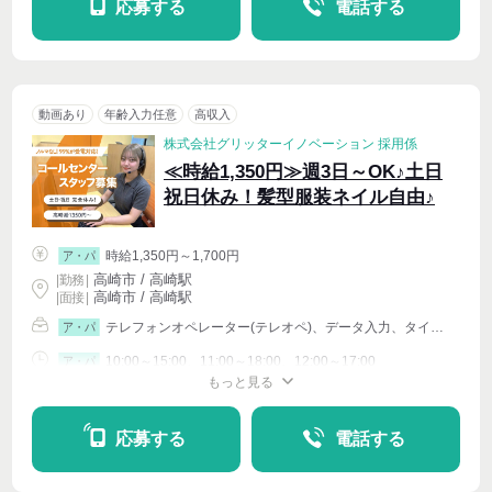
応募する
電話する
動画あり
年齢入力任意
高収入
株式会社グリッターイノベーション 採用係
≪時給1,350円≫週3日～OK♪土日
祝日休み！髪型服装ネイル自由♪
時給1,350円～1,700円
ア・パ
高崎市 / 高崎駅
|
勤務
|
高崎市 / 高崎駅
| 面接 |
テレフォンオペレーター(テレオペ)、データ入力、タイピング(PC・パソコン・インターネット)、イベントその他
ア・パ
10:00～15:00、11:00～18:00、12:00～17:00
ア・パ
もっと見る
シフト相談
週4〜OK
応募する
電話する