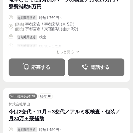
寮費補助5万円
時給1,760円～
無期雇用派遣
宇都宮市 / 宇都宮駅 (車 5分)
|
勤務
|
宇都宮市 / 東宿郷駅 (徒歩 3分)
| 面接 |
検査
無期雇用派遣
08:30～17:10
無期雇用派遣
もっと見る
週4〜OK
応募する
電話する
WEB選考完結OK
給与UP
株式会社平山
今は2交代・11月～3交代／アルミ板検査・包装／
月24万＋寮補助
時給1,450円～
無期雇用派遣