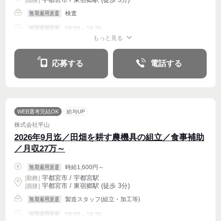
| 面接 |
検査
無期雇用派遣
08:00～16:30
無期雇用派遣
もっと見る
週4〜OK
応募する
電話する
WEB選考完結OK
給与UP
株式会社平山
2026年9月迄／田畑を耕す農機具の組立／食事補助
／月収27万～
時給1,600円～
無期雇用派遣
宇都宮市 / 宇都宮駅
|
勤務
|
宇都宮市 / 東宿郷駅 (徒歩 3分)
| 面接 |
製造スタッフ(組立・加工等)
無期雇用派遣
08:00～16:30
無期雇用派遣