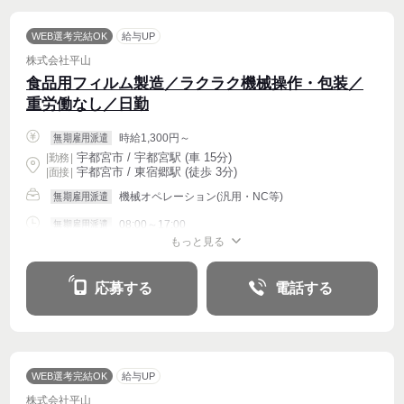
WEB選考完結OK
給与UP
株式会社平山
食品用フィルム製造／ラクラク機械操作・包装／
重労働なし／日勤
時給1,300円～
無期雇用派遣
宇都宮市 / 宇都宮駅 (車 15分)
|
勤務
|
宇都宮市 / 東宿郷駅 (徒歩 3分)
| 面接 |
機械オペレーション(汎用・NC等)
無期雇用派遣
08:00～17:00
無期雇用派遣
もっと見る
週4〜OK
応募する
電話する
WEB選考完結OK
給与UP
株式会社平山