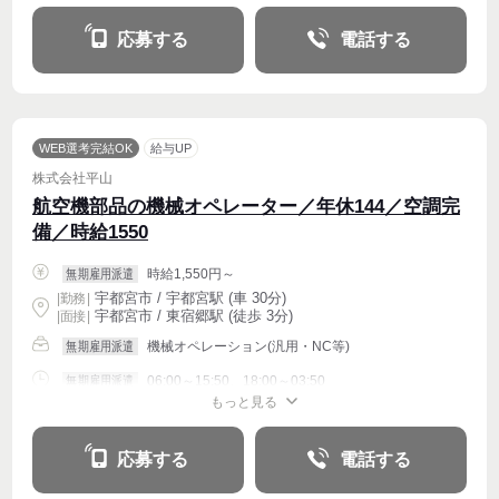
応募する
電話する
WEB選考完結OK
給与UP
株式会社平山
航空機部品の機械オペレーター／年休144／空調完
備／時給1550
時給1,550円～
無期雇用派遣
宇都宮市 / 宇都宮駅 (車 30分)
|
勤務
|
宇都宮市 / 東宿郷駅 (徒歩 3分)
| 面接 |
機械オペレーション(汎用・NC等)
無期雇用派遣
06:00～15:50、18:00～03:50
無期雇用派遣
もっと見る
週4〜OK
応募する
電話する