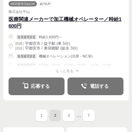
WEB選考完結OK
給与UP
株式会社平山
医療関連メーカーで加工機械オペレーター／時給1
600円
時給1,600円～
無期雇用派遣
宇都宮市 / 益子駅 (車 5分)
|
勤務
|
宇都宮市 / 東宿郷駅 (徒歩 3分)
| 面接 |
機械オペレーション(汎用・NC等)
無期雇用派遣
07:00～16:00、07:00～16:00、14:00～23:00
無期雇用派遣
もっと見る
週4〜OK
応募する
電話する
…
1
2
3
7