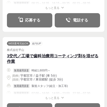
08:15～16:35、16:15～00:35、00:15～08:35
無期雇用派遣
もっと見る
週4〜OK
応募する
電話する
WEB選考完結OK
給与UP
株式会社平山
3交代／工場で歯科治療用コーティング剤を混ぜる
作業
時給1,600円～
無期雇用派遣
宇都宮市 / 益子駅 (車 5分)
|
勤務
|
宇都宮市 / 東宿郷駅 (徒歩 3分)
| 面接 |
製造スタッフ(組立・加工等)
無期雇用派遣
07:00～16:00、14:00～23:00、22:30～07:30
無期雇用派遣
もっと見る
週4〜OK