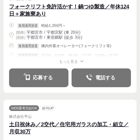
フォークリフト免許活かす！鍋つゆ製造／年休124
日＋家族寮あり
時給1,350円～
無期雇用派遣
宇都宮市 / 宇都宮駅 (車 20分)
|
勤務
|
宇都宮市 / 東宿郷駅 (徒歩 3分)
| 面接 |
構内作業オペレーター(フォークリフト等)
無期雇用派遣
07:00～15:50、08:30～17:20、13:00～21:50
無期雇用派遣
もっと見る
週4〜OK
応募する
電話する
WEB選考完結OK
給与UP
株式会社平山
土日祝休み／2交代／住宅用ガラスの加工・組立／
月収30万