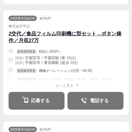
WEB選考完結OK
給与UP
株式会社平山
2交代／食品フィルム印刷機に型セット→ボタン操
作／月収27万
時給1,300円～
無期雇用派遣
宇都宮市 / 宇都宮駅 (車 15分)
|
勤務
|
宇都宮市 / 東宿郷駅 (徒歩 3分)
| 面接 |
機械オペレーション(汎用・NC等)
無期雇用派遣
08:00～17:00、17:00～02:00、18:00～03:00
無期雇用派遣
もっと見る
週4〜OK
応募する
電話する
WEB選考完結OK
給与UP