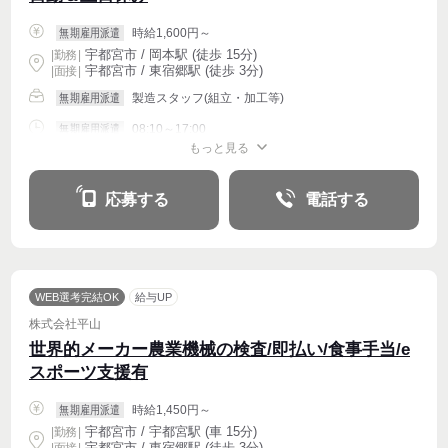
時給1,600円～
無期雇用派遣
宇都宮市 / 岡本駅 (徒歩 15分)
|
勤務
|
宇都宮市 / 東宿郷駅 (徒歩 3分)
| 面接 |
製造スタッフ(組立・加工等)
無期雇用派遣
08:10～17:00
無期雇用派遣
もっと見る
週4〜OK
応募する
電話する
WEB選考完結OK
給与UP
株式会社平山
世界的メーカー農業機械の検査/即払い/食事手当/e
スポーツ支援有
時給1,450円～
無期雇用派遣
宇都宮市 / 宇都宮駅 (車 15分)
|
勤務
|
宇都宮市 / 東宿郷駅 (徒歩 3分)