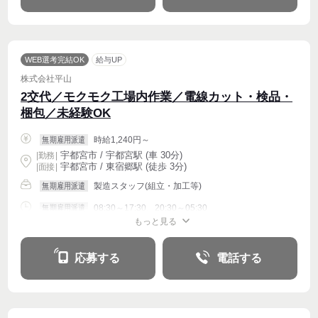
WEB選考完結OK
給与UP
株式会社平山
2交代／モクモク工場内作業／電線カット・検品・
梱包／未経験OK
時給1,240円～
無期雇用派遣
宇都宮市 / 宇都宮駅 (車 30分)
|
勤務
|
宇都宮市 / 東宿郷駅 (徒歩 3分)
| 面接 |
製造スタッフ(組立・加工等)
無期雇用派遣
08:30～17:30、20:30～05:30
無期雇用派遣
もっと見る
週4〜OK
応募する
電話する