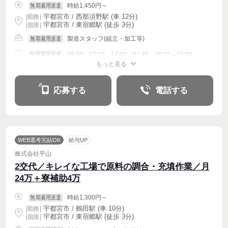
時給1,450円～
無期雇用派遣
宇都宮市 / 西那須野駅 (車 12分)
|
勤務
|
宇都宮市 / 東宿郷駅 (徒歩 3分)
| 面接 |
製造スタッフ(組立・加工等)
無期雇用派遣
08:30～17:15、17:00～01:40、06:15～15:00
無期雇用派遣
もっと見る
週4〜OK
応募する
電話する
WEB選考完結OK
給与UP
株式会社平山
2交代／キレイな工場で原料の調合・充填作業／月
24万＋寮補助4万
時給1,300円～
無期雇用派遣
宇都宮市 / 鶴田駅 (車 10分)
|
勤務
|
宇都宮市 / 東宿郷駅 (徒歩 3分)
| 面接 |