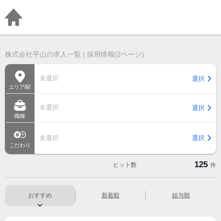
株式会社平山の求人一覧 | 採用情報(2ページ)
未選択
選択
エリア/駅
未選択
選択
職種
未選択
選択
こだわり
125
ヒット数
件
おすすめ
新着順
給与順