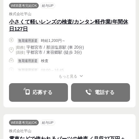
WEB選考完結OK
給与UP
株式会社平山
小さくて軽いレンズの検査/カンタン軽作業/年間休
日127日
時給1,200円～
無期雇用派遣
宇都宮市 / 那須塩原駅 (車 20分)
|
勤務
|
宇都宮市 / 東宿郷駅 (徒歩 3分)
| 面接 |
検査
無期雇用派遣
08:00～16:45
無期雇用派遣
もっと見る
週4〜OK
応募する
電話する
WEB選考完結OK
給与UP
株式会社平山
電車などで使われるパーツの検査／月収27万円＋