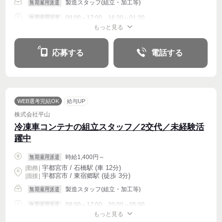
製造スタッフ(組立・加工等)
無期雇用派遣
08:00～17:00、16:30～01:30
無期雇用派遣
もっと見る
週4〜OK
応募する
電話する
WEB選考完結OK
給与UP
株式会社平山
冷凍車コンテナの組立スタッフ／2交代／未経験活
躍中
時給1,400円～
無期雇用派遣
宇都宮市 / 石橋駅 (車 12分)
|
勤務
|
宇都宮市 / 東宿郷駅 (徒歩 3分)
| 面接 |
製造スタッフ(組立・加工等)
無期雇用派遣
08:00～17:00、20:00～05:00
無期雇用派遣
もっと見る
週4〜OK