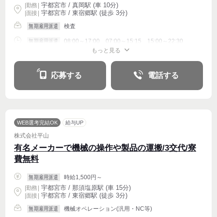
宇都宮市 / 真岡駅 (車 10分)
|
勤務
|
宇都宮市 / 東宿郷駅 (徒歩 3分)
| 面接 |
検査
無期雇用派遣
08:00～17:00、07:00～15:15、15:00～22:30
無期雇用派遣
もっと見る
週4〜OK
応募する
電話する
WEB選考完結OK
給与UP
株式会社平山
有名メーカーで機械の操作や製品の運搬/3交代/寮
費無料
時給1,500円～
無期雇用派遣
宇都宮市 / 那須塩原駅 (車 15分)
|
勤務
|
宇都宮市 / 東宿郷駅 (徒歩 3分)
| 面接 |
機械オペレーション(汎用・NC等)
無期雇用派遣