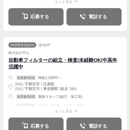
もっと見る
週4〜OK
応募する
電話する
WEB選考完結OK
給与UP
株式会社平山
自動車フィルターの組立・検査/未経験OK/中高年
活躍中
時給1,200円～
無期雇用派遣
宇都宮市 / 氏家駅
|
勤務
|
宇都宮市 / 東宿郷駅 (徒歩 3分)
| 面接 |
製造スタッフ(組立・加工等)
無期雇用派遣
07:30～17:00、19:30～05:00
無期雇用派遣
もっと見る
週4〜OK
応募する
電話する