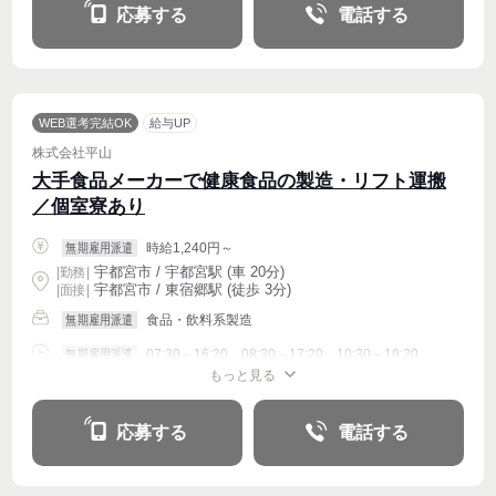
応募する
電話する
WEB選考完結OK
給与UP
株式会社平山
大手食品メーカーで健康食品の製造・リフト運搬
／個室寮あり
時給1,240円～
無期雇用派遣
宇都宮市 / 宇都宮駅 (車 20分)
|
勤務
|
宇都宮市 / 東宿郷駅 (徒歩 3分)
| 面接 |
食品・飲料系製造
無期雇用派遣
07:30～16:20、08:30～17:20、10:30～19:20
無期雇用派遣
もっと見る
週4〜OK
応募する
電話する