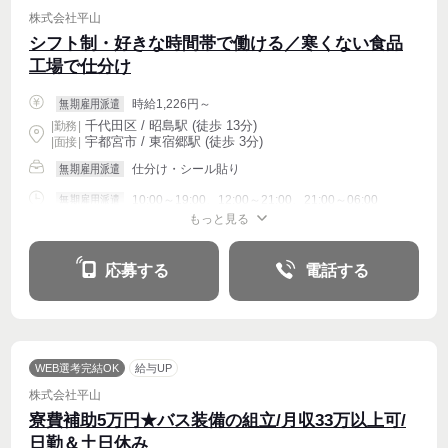
株式会社平山
シフト制・好きな時間帯で働ける／寒くない食品
工場で仕分け
時給1,226円～
無期雇用派遣
千代田区 / 昭島駅 (徒歩 13分)
|
勤務
|
宇都宮市 / 東宿郷駅 (徒歩 3分)
| 面接 |
仕分け・シール貼り
無期雇用派遣
10:00～19:00、12:00～21:00、21:00～06:00
無期雇用派遣
もっと見る
週4〜OK
応募する
電話する
WEB選考完結OK
給与UP
株式会社平山
寮費補助5万円★バス装備の組立/月収33万以上可/
日勤＆土日休み