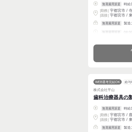
時給1
無期雇用派遣
宇都宮市 / 寺
|
勤務
|
宇都宮市 / 東
| 面接 |
製造
無期雇用派遣
08:
無期雇用派遣
週4〜OK
WEB選考完結OK
給与
株式会社平山
歯科治療器具の
時給1
無期雇用派遣
宇都宮市 / 鹿
|
勤務
|
宇都宮市 / 東
| 面接 |
製造
無期雇用派遣