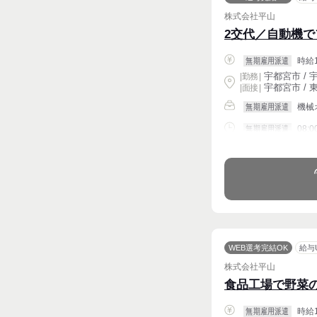
株式会社平山
2交代／自動機
時給1
無期雇用派遣
宇都宮市 / 宇
|
勤務
|
宇都宮市 / 東
| 面接 |
機械
無期雇用派遣
08:
無期雇用派遣
週4〜OK
WEB選考完結OK
給与
株式会社平山
食品工場で野菜の
時給1
無期雇用派遣