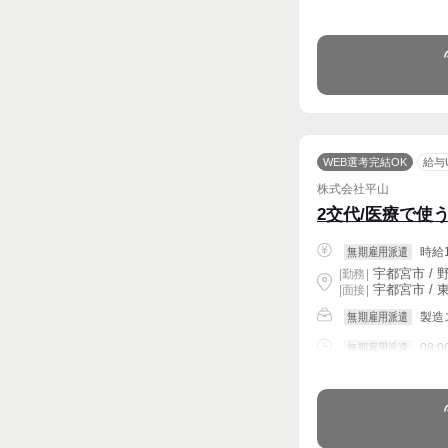
週4〜OK
WEB選考完結OK
給与
株式会社平山
2交代/医療で使
時給1
無期雇用派遣
宇都宮市 / 
|
勤務
|
宇都宮市 / 東
| 面接 |
製造
無期雇用派遣
08:0
無期雇用派遣
週4〜OK