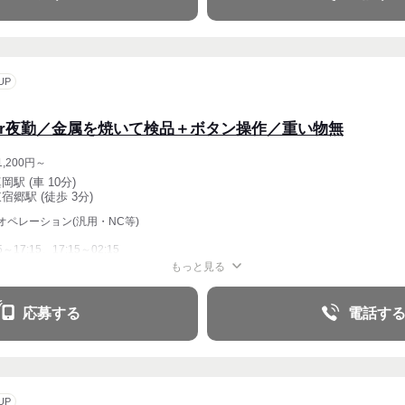
UP
or夜勤／金属を焼いて検品＋ボタン操作／重い物無
,200円～
岡駅 (車 10分)
宿郷駅 (徒歩 3分)
オペレーション(汎用・NC等)
5～17:15、17:15～02:15
もっと見る
応募する
電話す
UP