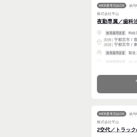
WEB選考完結OK
給与
株式会社平山
夜勤専属／歯科
時給1
無期雇用派遣
宇都宮市 / 鹿
|
勤務
|
宇都宮市 / 東
| 面接 |
製造
無期雇用派遣
20:3
無期雇用派遣
週4〜OK
WEB選考完結OK
給与
株式会社平山
2交代／トラッ