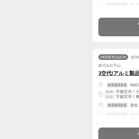
08:0
無期雇用派遣
週4〜OK
WEB選考完結OK
給与
株式会社平山
3交代/アルミ製
時給1
無期雇用派遣
宇都宮市 / 小
|
勤務
|
宇都宮市 / 東
| 面接 |
製造
無期雇用派遣
08:
無期雇用派遣
週4〜OK