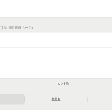
| 採用情報(5ページ)
ヒット数
新着順