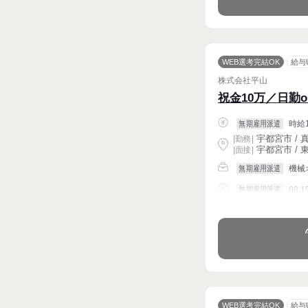
WEB選考完結OK
給与
株式会社平山
祝金10万／日勤
時給1
無期雇用派遣
宇都宮市 / 真
|
勤務
|
宇都宮市 / 東
| 面接 |
機械
無期雇用派遣
08:1
無期雇用派遣
週4〜OK
WEB選考完結OK
給与