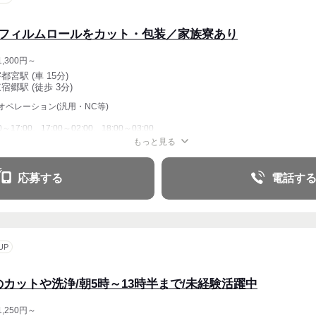
でフィルムロールをカット・包装／家族寮あり
,300円～
都宮駅 (車 15分)
宿郷駅 (徒歩 3分)
オペレーション(汎用・NC等)
00～17:00、17:00～02:00、18:00～03:00
もっと見る
応募する
電話す
UP
カットや洗浄/朝5時～13時半まで/未経験活躍中
,250円～