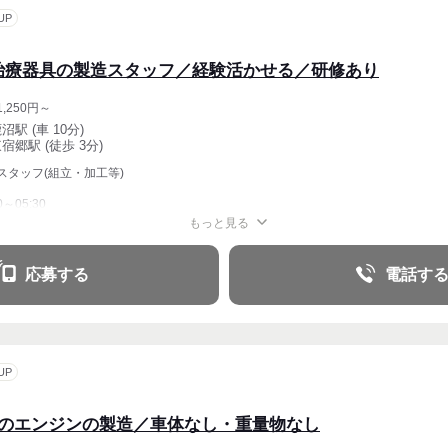
UP
治療器具の製造スタッフ／経験活かせる／研修あり
,250円～
沼駅 (車 10分)
宿郷駅 (徒歩 3分)
スタッフ(組立・加工等)
0～05:30
もっと見る
応募する
電話す
UP
クのエンジンの製造／車体なし・重量物なし