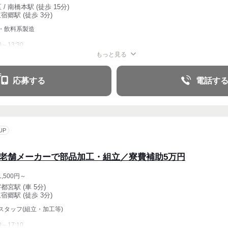
/ 南橋本駅 (徒歩 15分)
宿郷駅 (徒歩 3分)
・飲料系製造
0～13:30
もっと見る
応募する
電話す
UP
の老舗メーカーで部品加工・組立／寮費補助5万円
,500円～
都宮駅 (車 5分)
宿郷駅 (徒歩 3分)
スタッフ(組立・加工等)
0～17:10