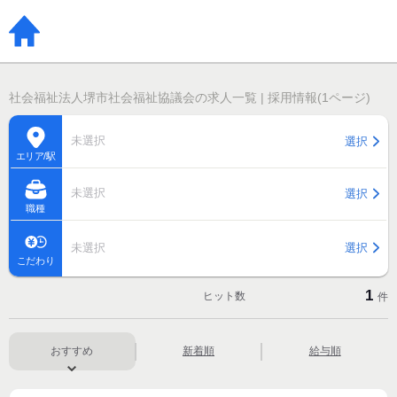
社会福祉法人堺市社会福祉協議会の求人一覧 | 採用情報(1ページ)
未選択
選択
エリア/駅
未選択
選択
職種
未選択
選択
こだわり
1
ヒット数
件
おすすめ
新着順
給与順