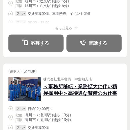
旭川市 / 近文駅 (徒歩 5分)
|
勤務
|
旭川市 / 近文駅 (徒歩 5分)
| 面接 |
交通誘導警備、車両誘導、イベント警備
ア・パ
08:00～17:00
ア・パ
もっと見る
シフト相談
週2・3〜OK
応募する
電話する
高収入
給与UP
株式会社北斗警備 中空知支店
＜事務所移転・業務拡大に伴い積
極採用中＞高待遇な警備のお仕事
日給12,400円～
ア・パ
滝川市 / 滝川駅 (徒歩 13分)
|
勤務
|
滝川市 / 滝川駅 (徒歩 13分)
| 面接 |
交通誘導警備
ア・パ