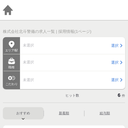
株式会社北斗警備の求人一覧 | 採用情報(1ページ)
未選択
選択
エリア/駅
未選択
選択
職種
未選択
選択
こだわり
6
ヒット数
件
おすすめ
新着順
給与順