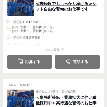
≪未経験でもしっかり稼げる≫シ
フト自由な警備のお仕事です
日給12,400円～
ア・パ
室蘭市 / 鷲別駅 (車 6分)
|
勤務
|
室蘭市 / 鷲別駅 (車 6分)
| 面接 |
交通誘導警備
ア・パ
08:00～17:00
ア・パ
もっと見る
シフト相談
週2・3〜OK
応募する
電話する
高収入
給与UP
株式会社北斗警備 苫小牧支店
＜事務所移転・業務拡大に伴い積
極採用中＞高待遇な警備のお仕事