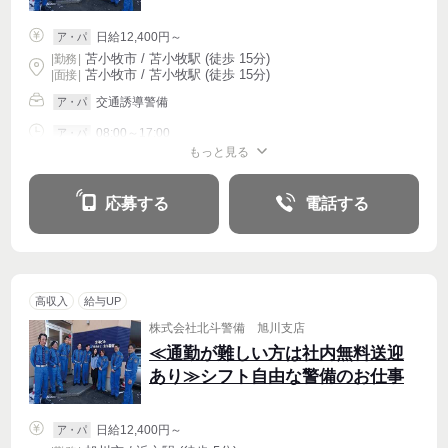
日給12,400円～
ア・パ
苫小牧市 / 苫小牧駅 (徒歩 15分)
|
勤務
|
苫小牧市 / 苫小牧駅 (徒歩 15分)
| 面接 |
交通誘導警備
ア・パ
08:00～17:00
ア・パ
もっと見る
シフト相談
週2・3〜OK
応募する
電話する
高収入
給与UP
株式会社北斗警備 旭川支店
≪通勤が難しい方は社内無料送迎
あり≫シフト自由な警備のお仕事
日給12,400円～
ア・パ