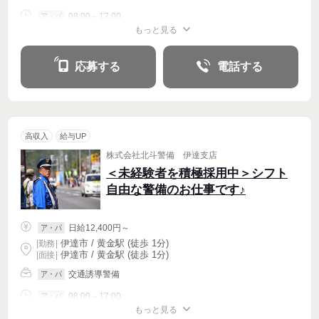
08:00～17:00
ア・パ
もっと見る
シフト相談
週2・3〜OK
応募する
電話する
高収入
給与UP
株式会社北斗警備 伊達支店
＜未経験者を積極採用中＞シフト
自由な警備のお仕事です♪
日給12,400円～
ア・パ
伊達市 / 黄金駅 (徒歩 1分)
|
勤務
|
伊達市 / 黄金駅 (徒歩 1分)
| 面接 |
交通誘導警備
ア・パ
08:00～17:00
ア・パ
もっと見る
シフト相談
週2・3〜OK