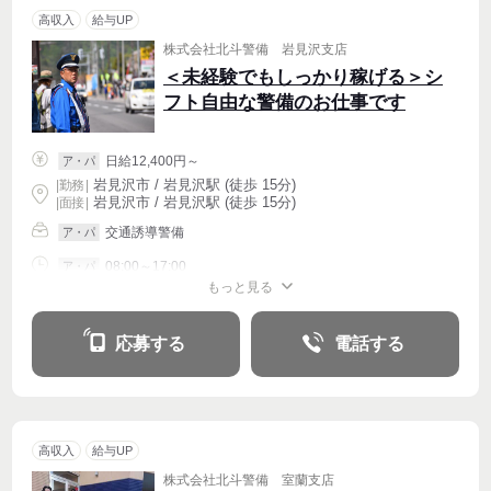
高収入
給与UP
株式会社北斗警備 岩見沢支店
＜未経験でもしっかり稼げる＞シ
フト自由な警備のお仕事です
日給12,400円～
ア・パ
岩見沢市 / 岩見沢駅 (徒歩 15分)
|
勤務
|
岩見沢市 / 岩見沢駅 (徒歩 15分)
| 面接 |
交通誘導警備
ア・パ
08:00～17:00
ア・パ
もっと見る
シフト相談
週2・3〜OK
応募する
電話する
高収入
給与UP
株式会社北斗警備 室蘭支店