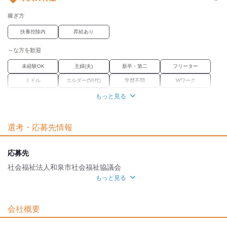
稼ぎ方
扶養控除内
昇給あり
～な方を歓迎
未経験OK
主婦(夫)
新卒・第二
フリーター
ミドル
エルダー(50代)
学歴不問
Wワーク
ブランク
経験者優遇
もっと見る
職場環境
選考・応募先情報
産休・育休
車通勤OK
禁煙・分煙
魅力的な待遇
応募先
社保あり
研修制度
社会福祉法人和泉市社会福祉協議会
もっと見る
面接地
[最寄駅]
会社概要
和泉市
⁄
信太山駅 (徒歩 7分)
大阪府
ほか