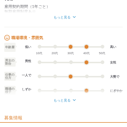
1,600円～2,490円/時間（+記録手当100円、移動手当200円/件）
雇用契約期間（1年ごと）
無期雇用制度あり
・〔勤続手当〕3,000円～5,000円/月
・〔その他手当〕:半年毎一時金（事業所業績による）など
もっと見る
勤務開始日についてはご相談ください。
試用期間：
なし
職場環境・雰囲気
低い
高い
年齢層
10代
20代
30代
40代
50代
男女の
男性
女性
割合
仕事の
一人で
大勢で
仕方
職場の
しずか
にぎやか
様子
もっと見る
業務外交流少ない
業務外交流多い
募集情報
個性が生かせる
協調性がある