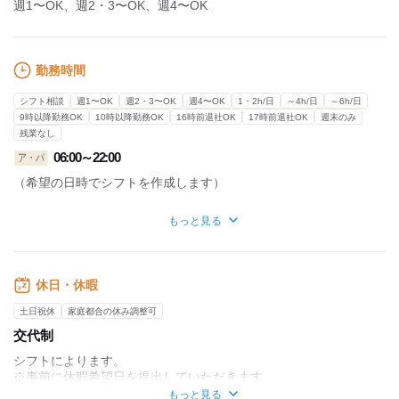
週1〜OK、週2・3〜OK、週4〜OK
勤務時間
シフト相談
週1〜OK
週2・3〜OK
週4〜OK
1・2h/日
～4h/日
～6h/日
9時以降勤務OK
10時以降勤務OK
16時前退社OK
17時前退社OK
週末のみ
残業なし
06:00～22:00
ア・パ
（希望の日時でシフトを作成します）
■週1～OK
もっと見る
■1日30分～OK
※もちろんフルタイムも歓迎です！
■残業なし
■時間・曜日・日数相談可
休日・休暇
お子さんの都合での急なシフト変更にも
土日祝休
家庭都合の休み調整可
できる限り対応しています◎
交代制
働くママさんが多く活躍しているので、
互いに協力しながら勤務できるのもポイント！
シフトによります。
※事前に休暇希望日を提出していただきます。
もっと見る