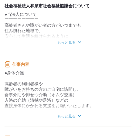
デスクワーク
立ち仕事
社会福祉法人和泉市社会福祉協議会について
●当法人について
お客様との対話が
お客様との対話が
少ない
多い
￣￣￣￣￣￣￣￣
高齢者さんや障がい者の方がいつまでも
力仕事が少ない
力仕事が多い
住み慣れた地域で、
安心して生活を続けられるように
知識・経験不要
知識・経験必要
介護・健康・福祉・医療など
もっと見る
各方面から支援を行っています。
また、豊かな町づくりのために
調査・連絡・企画・実施など
仕事内容
様々な分野から支援も行っており、
●身体介護
地域の福祉力向上に向けて
￣￣￣￣￣￣
取り組みを行っています◎
高齢者の利用者様や
障がいをお持ちの方のご自宅に訪問し、
●未経験/ブランクOK
食事介助や排せつ介助（オムツ交換）
￣￣￣￣￣￣￣￣￣￣
入浴の介助（清拭や足浴）などの
研修制度が充実しているので、
直接身体にかかわる支援をお願いいたします。
未経験の方や、経験の浅い方、
ブランクのある方でも大歓迎です！！
●生活介護
もっと見る
￣￣￣￣￣￣
初めは先輩スタッフに同行し、
高齢者の利用者様や
お仕事を覚えて頂くことから！
障がいをお持ちの方のご自宅に訪問し、