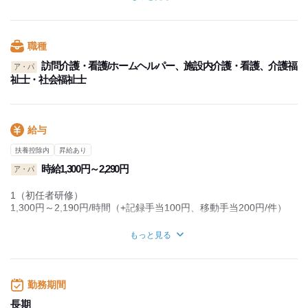
◇有給休暇あり(6ヵ月経過後の付与日数：10日）
職種
訪問介護・看護/ホームヘルパー、施設内介護・看護、介護福
ア・パ
祉士・社会福祉士
給与
扶養控除内
昇給あり
時給1,300円～2,290円
ア・パ
1（初任者研修）
1,300円～2,190円/時間（+記録手当100円、移動手当200円/件）
2（実務者研修修了者）
もっと見る
1,350円～2,240円/時間（+記録手当100円、移動手当200円/件）
3（介護福祉士 B）
1,450円～2,340円/時間（+記録手当100円、移動手当200円/件）
勤務期間
4（介護福祉士 A）
長期