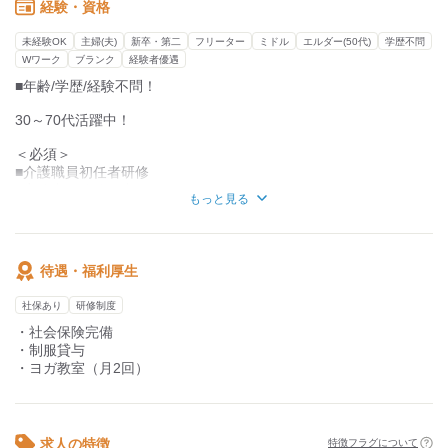
一応研修期間として3ヶ月と
家事を中心といた生活の支援を行います。
経験・資格
目安で表記しておりますが、
〈調理する例〉 なじみの家庭料理をはじめ、
単独勤務開始に関しては、
オムライスやハンバーグ、焼きそば、
未経験OK
主婦(夫)
新卒・第二
フリーター
ミドル
エルダー(50代)
学歴不問
ご自身のタイミングで大丈夫です◎
日頃から親しみやすい料理を作っています。
Wワーク
ブランク
経験者優遇
味付けはご利用者様に味見をしてもらいながら、
■年齢/学歴/経験不問！
●主婦(夫)さん活躍
希望に沿うカタチで調理します。
￣￣￣￣￣￣￣￣￣
30～70代活躍中！
スタッフの8割は主婦(夫)さん！！
＜必須＞
お子さん都合での急なシフト変更も
■介護職員初任者研修
柔軟に対応しますし、
■実務者研修修了者
働くママさんも多いので、
もっと見る
■ヘルパー2級
お互いに協力しながら勤務しています。
■介護福祉士
■同行援護資格
産休や育休等の取得実績もありで、
■移動支援資格
入社から半年後には、
待遇・福利厚生
有給も気軽に取得が可能！
上記いずれかの資格をお持ちの方
社保あり
研修制度
ですので、
＜歓迎＞
・社会保険完備
子育てと両立しながら
■未経験者さん
・制服貸与
しっかりとご活躍頂けます◎
■経験の浅い方
・ヨガ教室（月2回）
■ブランクのある方
■主婦(夫)さん
求人の特徴
特徴フラグについて