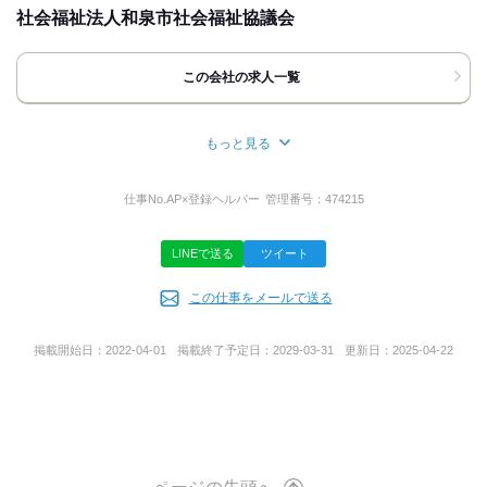
社会福祉法人和泉市社会福祉協議会
[住所]
大阪府和泉市幸2-5-16
和泉市立北部総合福祉会館内
この会社の求人一覧
地図・アクセス詳細を見る
もっと見る
所在地
応募方法
大阪府和泉市府中町４丁目２０―４ 総合福祉会館内
仕事No.
AP×登録ヘルパー
管理番号：
474215
＼まずは問い合わせだけでもOK／
≪TEL応募の場合≫
LINEで送る
ツイート
採用担当までお電話下さい。
代表者名
「バイトルを見た」
と言っていただけるとスムーズです。
この仕事をメールで送る
佐藤 正浩
≪WEB応募の場合≫
掲載開始日：
2022-04-01
掲載終了予定日：
2029-03-31
更新日：
2025-04-22
24時間受付中です。
応募後、弊社からメールをお送り致しますので、
事業内容
そちらに面接の希望日をお送りください！
社会福祉協議会
ご返信を確認次第、折り返しご連絡いたします。
そこで面接日を決めましょう！
≪面接の際≫
URL