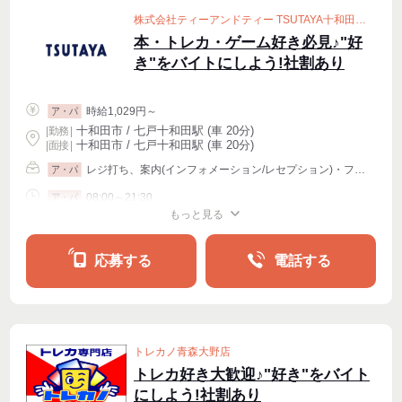
株式会社ティーアンドティー TSUTAYA十和田元町店
本・トレカ・ゲーム好き必見♪"好
き"をバイトにしよう!社割あり
時給1,029円～
ア・パ
十和田市 / 七戸十和田駅 (車 20分)
|
勤務
|
十和田市 / 七戸十和田駅 (車 20分)
| 面接 |
レジ打ち、案内(インフォメーション/レセプション)・フロント、販売その他
ア・パ
08:00～21:30
ア・パ
もっと見る
シフト相談
週2・3〜OK
応募する
電話する
トレカノ青森大野店
トレカ好き大歓迎♪"好き"をバイト
にしよう!社割あり