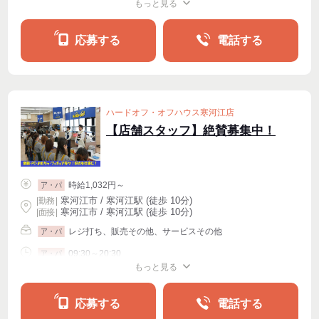
もっと見る
シフト相談
週2・3〜OK
応募する
電話する
ハードオフ・オフハウス寒河江店
【店舗スタッフ】絶賛募集中！
時給1,032円～
ア・パ
寒河江市 / 寒河江駅 (徒歩 10分)
|
勤務
|
寒河江市 / 寒河江駅 (徒歩 10分)
| 面接 |
レジ打ち、販売その他、サービスその他
ア・パ
09:30～20:30
ア・パ
もっと見る
シフト相談
週2・3〜OK
応募する
電話する