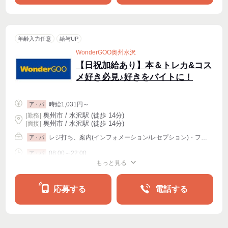
年齢入力任意
給与UP
WonderGOO奥州水沢
【日祝加給あり】本＆トレカ&コス
メ好き必見♪好きをバイトに！
時給1,031円～
ア・パ
奥州市 / 水沢駅 (徒歩 14分)
|
勤務
|
奥州市 / 水沢駅 (徒歩 14分)
| 面接 |
レジ打ち、案内(インフォメーション/レセプション)・フロント、販売その他
ア・パ
08:00～22:00
ア・パ
もっと見る
シフト相談
週2・3〜OK
応募する
電話する