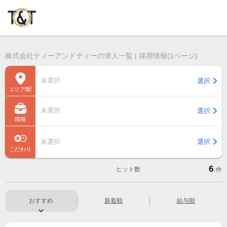
株式会社ティーアンドティーの求人一覧 | 採用情報(1ページ)
未選択
選択
エリア/駅
未選択
選択
職種
未選択
選択
こだわり
6
ヒット数
件
おすすめ
新着順
給与順