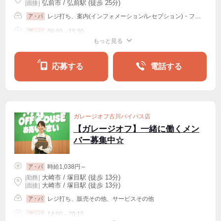
弘前市 / 弘前駅 (徒歩 25分)
| 面接 |
レジ打ち、案内(インフォメーション/レセプション)・フロント、販売その他
ア・パ
09:00～15:30
ア・パ
もっと見る
シフト相談
週2・3〜OK
週4〜OK
応募する
電話する
ガレージオフ古川バイパス店
【ガレージオフ】一緒に働くメン
バー募集中☆
時給1,038円～
ア・パ
大崎市 / 塚目駅 (徒歩 13分)
|
勤務
|
大崎市 / 塚目駅 (徒歩 13分)
| 面接 |
レジ打ち、販売その他、サービスその他
ア・パ
14:00～20:15
ア・パ