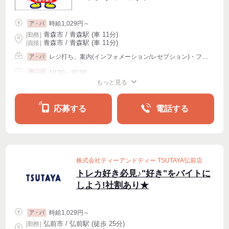
時給1,029円～
ア・パ
青森市 / 青森駅 (車 11分)
|
勤務
|
青森市 / 青森駅 (車 11分)
| 面接 |
レジ打ち、案内(インフォメーション/レセプション)・フロント、販売その他
ア・パ
10:00～20:00
ア・パ
もっと見る
シフト相談
週2・3〜OK
週4〜OK
応募する
電話する
株式会社ティーアンドティー TSUTAYA弘前店
トレカ好き必見♪"好き"をバイトに
しよう!社割あり★
時給1,029円～
ア・パ
弘前市 / 弘前駅 (徒歩 25分)
|
勤務
|