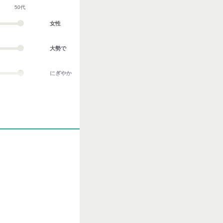
50代
女性
大勢で
にぎやか
業務外交流多い
協調性がある
立ち仕事
お客様との対話が
多い
力仕事が多い
知識・経験必要