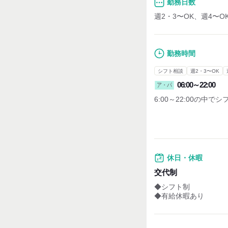
勤務日数
週2・3〜OK、週4〜O
勤務時間
シフト相談
週2・3〜OK
06:00～22:00
ア・パ
6:00～22:00の中で
・フルタイマー募集中
・パート 週3~1日4時間
＼特に...／
・週末（土日祝）に入
休日・休暇
・夕方～閉店まで勤務
大歓迎です！！
交代制
◆シフト制
※日数の相談応じます
◆有給休暇あり