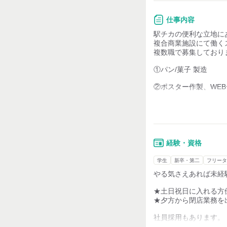
みんなが『わ』になる
『わ』には輪、和、話
仕事内容
駅チカの便利な立地に
リニューアルOpenし
複合商業施設にて働く
まだまだ、沢山の事に
複数職で募集しており
スタッフ募集を続けて
一緒に眞野屋を作って
①パン/菓子 製造
眞野屋で働いてみたい
②ポスター作製、WE
眞野屋には本当にたく
ほぼ、自社で運営をし
③接客、レストラン、
各セクションを尊重し
カフェ、オフィスス
『眞野屋』を作ってお
色々とチャレンジして
【主な配属先】
得意なことを活かした
…食料品や生活雑貨で
是非、面接にいらして
経験・資格
販売スタッフ
《こんな方におススメ
学生
新卒・第二
フリータ
…飲食店関連
・接客が得意な方
やる気さえあれば未経
レストランやカフェ
・調理が得意な方
ホール＆キッチンス
・カフェが好きな方
★土日祝日に入れる方
・パンが好きな方
★夕方から閉店業務を
…店舗運営
経理や運転手など
フルタイマー、土日入
社員採用もあります。
一緒に眞野屋を作って
元気よく挨拶出来る方