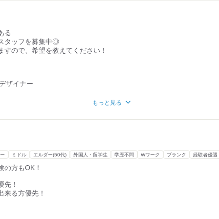
場所
、の意味を持ちます。
ある
て1年が経ちました。
スタッフを募集中◎
チャレンジをしたく、
ますので、希望を教えてください！
おります。
いきたい方、
方募集中です！
Bデザイナー
さんの仕事があります。
ております。
惣菜、ベーカリー、
あい、力を合わせて
もっと見る
タッフ
ります。
みたい方、
い方、大歓迎！
ください。
》
ー
ミドル
エルダー(50代)
外国人・留学生
学歴不問
Wワーク
ブランク
経験者優遇
験の方もOK！
の
タッフ
優先！
出来る方優先！
れる方大歓迎！
いきましょう！
歓迎♪