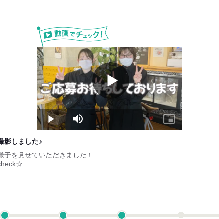
Play
Video
Play
Mute
Picture-
in-
Picture
撮影しました♪
様子を見せていただきました！
eck☆