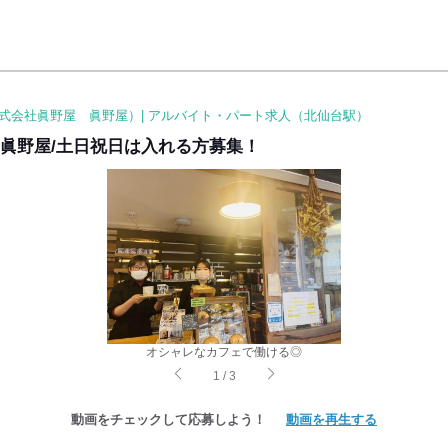
式会社眞野屋 眞野屋）| アルバイト・パート求人（北仙台駅）
】眞野屋/土日祝日は入れる方募集！
オシャレなカフェで働ける◎
1
/
3
動画をチェックして応募しよう！
動画を再生する