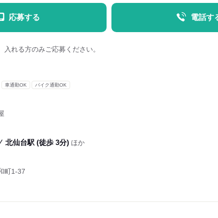
応募する
電話す
、入れる方のみご応募ください。
車通勤OK
バイク通勤OK
屋
⁄
北仙台駅 (徒歩 3分)
ほか
町1-37