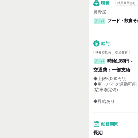
職種
社員登用あり
眞野屋
フード・飲食そ
ア・パ
給与
扶養控除内
交通費有
時給1,050円～
ア・パ
交通費：
一部支給
◆上限5,000円/月
◆車・バイク通勤可能
(駐車場完備)
◆昇給あり
勤務期間
長期