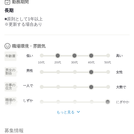
勤務期間
昇給を行わない場合あり
長期
試用期間：
なし
■原則として1年以上
※更新する場合あり
職場環境・雰囲気
低い
高い
年齢層
10代
20代
30代
40代
50代
男女の
男性
女性
割合
仕事の
一人で
大勢で
仕方
職場の
しずか
にぎやか
様子
もっと見る
業務外交流少ない
業務外交流多い
募集情報
個性が生かせる
協調性がある