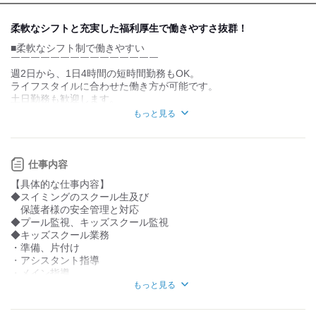
デスクワーク
立ち仕事
柔軟なシフトと充実した福利厚生で働きやすさ抜群！
■柔軟なシフト制で働きやすい
お客様との対話が
お客様との対話が
少ない
多い
￣￣￣￣￣￣￣￣￣￣￣￣￣￣￣
週2日から、1日4時間の短時間勤務もOK。
力仕事が少ない
力仕事が多い
ライフスタイルに合わせた働き方が可能です。
土日勤務も歓迎します。
知識・経験不要
知識・経験必要
もっと見る
■未経験でも安心の研修制度
￣￣￣￣￣￣￣￣￣￣￣￣￣￣￣
在籍人数
研修マニュアルに基づいた教育とOJTで、
10代…3名
未経験の方も安心してスタートできます。
仕事内容
20代…10名
丁寧なサポートが受けられますよ
【具体的な仕事内容】
30代…10名
◆スイミングのスクール生及び
■多様な福利厚生
40代…10名
保護者様の安全管理と対応
￣￣￣￣￣￣￣￣￣
50代…5名
◆プール監視、キッズスクール監視
個人ロッカーや制服貸与、
60代以上…5名
◆キッズスクール業務
無料で施設利用が可能。
・準備、片付け
社員登用制度や忘年会もあり、
・アシスタント指導
働きやすい環境が整っています。
・メイン指導
もっと見る
＜研修方法＞
・研修マニュアルに基づいた教育