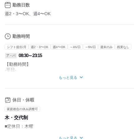
勤務日数
週2・3〜OK、週4〜OK
勤務時間
シフト提出/月
週2・3〜OK
週4〜OK
～4h/日
～6h/日
週末のみ
残業なし
08:30～23:15
ア・パ
【勤務時間】
-平日-
9：00～23：15
もっと見る
※早・遅番のシフト制
-土曜日-
9：00～21：15
休日・休暇
-日曜日・祝日-
家庭都合の休み調整可
9：00～21：00
木・交代制
■週2日～OK
■定休日：木曜
■1日4時間～OK
（最大1日8時間まで）
■お盆休み：5日間
もっと見る