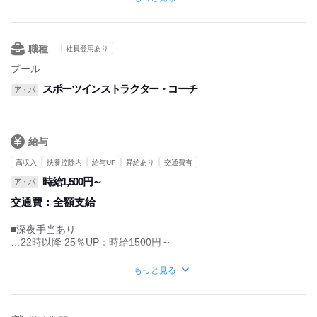
■年末年始休暇：7日間
■土日勤務できる方採用率アップ
■休憩：6時間勤務につき、1時間
職種
社員登用あり
・実働時間：8時間（フルタイムの場合）
・平均所定労働時間：1カ月当たり96時間
プール
（フルタイムの場合）
スポーツインストラクター・コーチ
■残業なし
ア・パ
給与
高収入
扶養控除内
給与UP
昇給あり
交通費有
時給1,500円～
ア・パ
交通費：
全額支給
■深夜手当あり
…22時以降 25％UP：時給1500円～
■スクール指導中以外の
もっと見る
時給は1,240円となります
■昇給あり
…査定・業績・経済状況等により