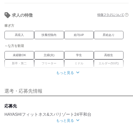
（任意参加）
求人の特徴
特徴フラグについて
稼ぎ方
高収入
扶養控除内
給与UP
昇給あり
～な方を歓迎
未経験OK
主婦(夫)
学生
高校生
新卒・第二
フリーター
ミドル
エルダー(50代)
シニア
外国人・留学生
学歴不問
Wワーク
もっと見る
ブランク
経験者優遇
選考・応募先情報
職場環境
駅徒歩5分
禁煙・分煙
応募先
魅力的な待遇
HAYASHIフィットネス&スパリゾート24平和台
もっと見る
交通費有
研修制度
面接地
自分らしい恰好