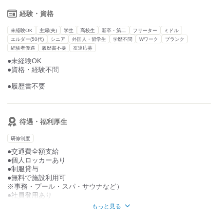
・ＯＪＴ（現場での業務トレーニング）
経験・資格
未経験OK
主婦(夫)
学生
高校生
新卒・第二
フリーター
ミドル
エルダー(50代)
シニア
外国人・留学生
学歴不問
Wワーク
ブランク
経験者優遇
履歴書不要
友達応募
●未経験OK
●資格・経験不問
●履歴書不要
待遇・福利厚生
研修制度
●交通費全額支給
●個人ロッカーあり
●制服貸与
●無料で施設利用可
※事務・プール・スパ・サウナなど）
●社員登用あり
●休憩室完備
もっと見る
●忘年会あり