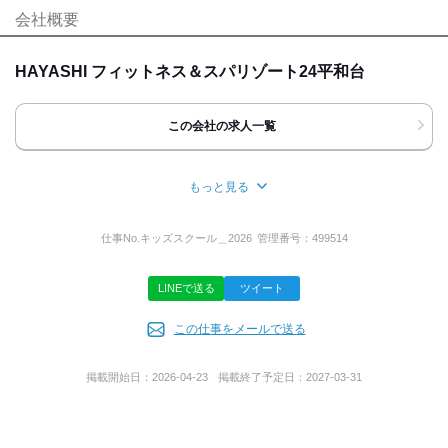
[最寄駅]
会社概要
髪自由
ネイルOK
ピアスOK
練馬区
⁄
平和台駅 (徒歩 5分)
東京都
ほか
応募時のメリット
HAYASHI フィットネス＆スパリゾート24平和台
[住所]
履歴書不要
友達応募
東京都練馬区北町6丁目33-5
この会社の求人一覧
アクセス詳細を見る
もっと見る
応募方法
所在地
最後までお読みいただきありがとうございます。
東京都練馬区北町6-33-5
仕事No.
キッズスクール＿2026
管理番号：
499514
【WEB でのご応募】
カンタンWEB 応募24h 受付中！
LINEで送る
ツイート
折り返し、
事業内容
採用担当者より面接についてご連絡いたします。
この仕事をメールで送る
フィットネス、キッズスクール、ピラティス、
【電話でのご応募】
パーソナルトレーニングなどの事業
「電話番号を表示する」ボタンを押し、
掲載開始日：
2026-04-23
掲載終了予定日：
2027-03-31
表示された番号へお電話ください。
※「バイトルを見た」と言っていただけると
スムーズにご案内できます。
URL
https://www.hayashi-fitness-spa.com/