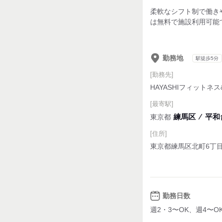
柔軟なシフト制で働き
は無料で施設利用可能
勤務地
駅徒歩5分
[勤務先]
HAYASHIフィットネ
[最寄駅]
練馬区
⁄
平和台
東京都
[住所]
東京都練馬区北町6丁目3
勤務日数
週2・3〜OK、週4〜O