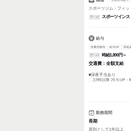
職種
・実働時間：8時間（
・平均所定労働時間：1
スポーツジム・フィッ
（フルタイムの場合）
スポーツインス
ア・パ
■残業なし
給与
扶養控除内
給与UP
昇給
時給1,800円～
ア・パ
交通費：
全額支給
■深夜手当あり
…22時以降 25％UP：
■昇給あり
…査定・業績・経済状
昇給を行わない場合
■レッスン以外の業務
勤務期間
…時給1240円～
長期
試用期間：
なし
原則として1年以上