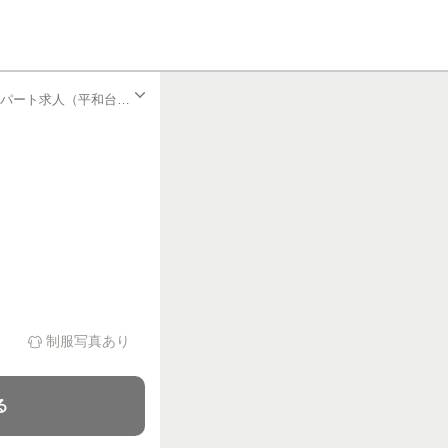
スポーツインストラクター・コーチ（HAYASHIフィットネス&スパリゾート24平和台）| アルバイト・パート求人（平和台駅）
制服写真あり
る