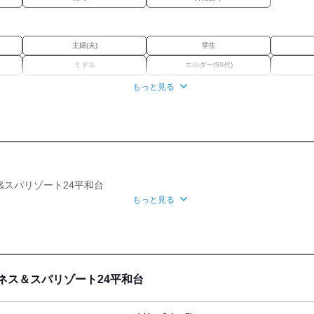
主婦(夫)
学生
ミドル
エルダー(50代)
Wワーク
ブランク
もっと見る
研修制度
ネス&スパリゾート24平和台
もっと見る
ピアスOK
駅 (徒歩 5分)
ほか
友達応募
ットネス＆スパリゾート24平和台
3-5