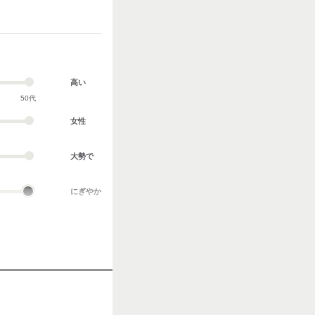
高い
50代
女性
大勢で
にぎやか
業務外交流多い
協調性がある
立ち仕事
お客様との対話が