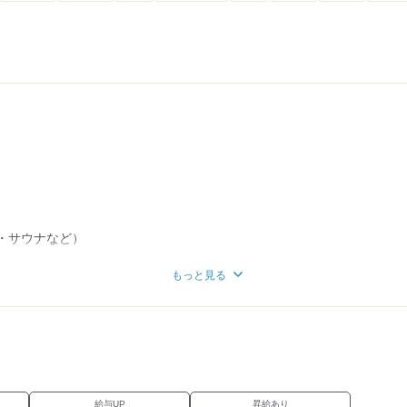
う業務、緊急時の対応
づいた教育
務トレーニング）
・サウナなど）
もっと見る
給与UP
昇給あり