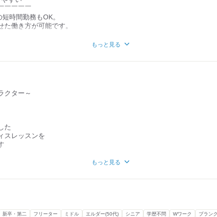
￣￣￣￣￣
の短時間勤務もOK。
せた働き方が可能です。
。
もっと見る
修制度
￣￣￣￣￣
いた教育とOJTで、
スタートできます。
られます。
ラクター～
、
レッスンは
した
ただけます。
ィスレッスンを
ュしたい方、
す
、
ます。
もっと見る
与、
。
の業務が中心となります
もあり、
ています。
新卒・第二
フリーター
ミドル
エルダー(50代)
シニア
学歴不問
Wワーク
ブラン