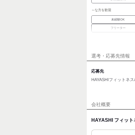
～な方を歓迎
未経験OK
フリーター
学歴不問
職場環境
選考・応募先情報
駅徒歩5分
魅力的な待遇
応募先
交通費有
HAYASHIフィット
自分らしい恰好
面接地
ネイルOK
[最寄駅]
会社概要
応募時のメリット
練馬区
⁄
平和台
東京都
履歴書不要
HAYASHI フィ
[住所]
東京都練馬区北町6丁目3