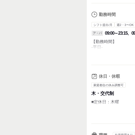
勤務時間
シフト提出/月
週2・3〜OK
09:00～23:15、09
ア・パ
【勤務時間】
-平日-
9：00～23：15
※早・遅番のシフト制
-土曜日-
9：00～21：15
休日・休暇
-日曜日・祝日-
家庭都合の休み調整可
9：00～21：00
木・交代制
■週2日～OK
■定休日：木曜
■1日4時間～OK
（最大1日8時間まで）
■お盆休み：5日間
■年末年始休暇：7日間
■土日勤務できる方採
■休憩：6時間勤務につ
社員登用あり