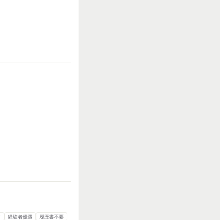
多い
力仕事が多い
知識・経験必要
ク
経験者優遇
履歴書不要