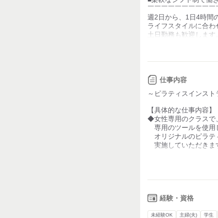
少ない
￣￣￣￣￣￣￣￣￣￣
週2日から、1日4時間
力仕事が少ない
ライフスタイルに合わ
土日勤務も歓迎します
知識・経験不要
■未経験でも安心の研
￣￣￣￣￣￣￣￣￣￣
在籍人数
研修マニュアルに基づ
10代…3名
未経験の方も安心して
仕事内容
20代…10名
丁寧なサポートが受け
～ピラティスインスト
30代…10名
■施設利用無料
40代…10名
【具体的な仕事内容】
￣￣￣￣￣￣￣￣
50代…5名
◆女性専用のクラスで
館内のジム、プール、
60代以上…5名
専用のツールを使用
無料で自由にご利用い
オリジナルのピラテ
働きながらリフレッシ
実施していただきま
カラダを動かしたい方
ご応募おまちしており
◆クラブ運営業務
・フロント業務
■多様な福利厚生
・ジムトレーナー業務
￣￣￣￣￣￣￣￣￣
・プール監視業務
個人ロッカーや制服貸
※内容は応相談
無料で施設利用が可能
経験・資格
※採用後、先ずは上記
社員登用制度や忘年会
働きやすい環境が整っ
未経験OK
主婦(夫)
学生