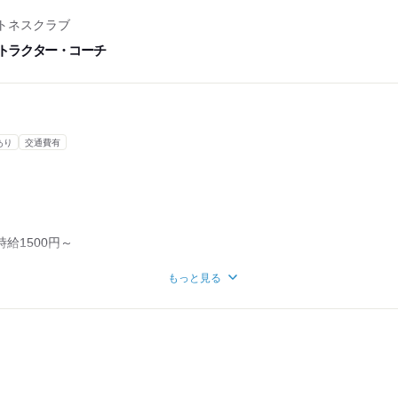
フルタイムの場合）
カ月当たり96時間
トネスクラブ
トラクター・コーチ
あり
交通費有
時給1500円～
もっと見る
況等により
あり