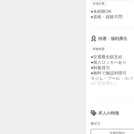
◆クラブ清掃
友達応募
●未経験OK
◆その他店舗運営に伴
●資格・経験不問
＜研修方法＞
・外部研修
・研修マニュアルに基
待遇・福利厚生
・ＯＪＴ（現場での業
研修制度
●交通費全額支給
●個人ロッカーあり
●制服貸与
●無料で施設利用可
※ジム・プール・スパ
●社員登用あり
●休憩室完備
●忘年会あり
（任意参加）
求人の特徴
稼ぎ方
扶養控除内