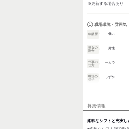
※更新する場合あり
職場環境・雰囲気
低い
年齢層
男女の
男性
割合
仕事の
一人で
仕方
職場の
しずか
様子
業務外交流少ない
募集情報
個性が生かせる
デスクワーク
柔軟なシフトと充実し
■柔軟なシフト制で働
お客様との対話が