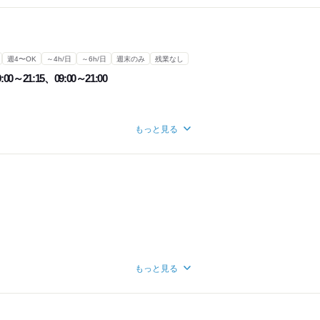
週4〜OK
～4h/日
～6h/日
週末のみ
残業なし
:00～21:15、09:00～21:00
もっと見る
もっと見る
用率アップ
き、1時間