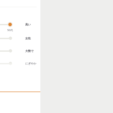
高い
50代
女性
大勢で
にぎやか
業務外交流多い
協調性がある
立ち仕事
お客様との対話が
多い