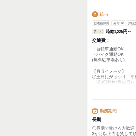
【フルタイム/週3日
給与
・休憩時間：1時間
・実働時間：8時間
扶養控除内
給与UP
昇給
・平均所定労働時間：1
時給1,225円～
ア・パ
交通費：
・自転車通勤OK
・バイク通勤OK
(無料駐車場あり)
【月収イメージ】
①土日にがっつり、平
→週3日勤務(月12日)×
土日祝沢山れる方大
②おこずかい感覚程度
→週3日勤務(月12日)×
勤務期間
【研修あり】
長期
研修期間は、個人差も
◎長期で働ける方歓迎
約2カ月位ですぐなれま
3か月以上力を貸して