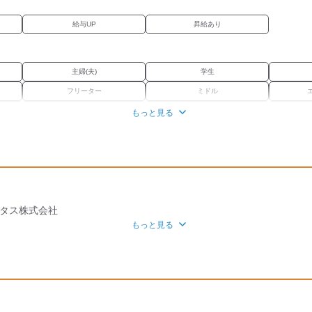
給与UP
昇給あり
主婦(夫)
学生
フリーター
ミドル
外国人・留学生
学歴不問
もっと見る
経験者優遇
車通勤OK
バイク通勤OK
ータス株式会社
もっと見る
資格取得支援あり
髭(ひげ)OK
駅 (車 10分)
ほか