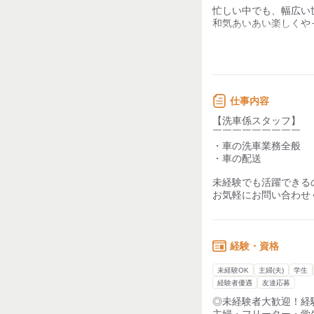
忙しい中でも、幅広い
力仕事が少ない
和気あいあい楽しくや
下は21歳上は75歳！
知識・経験不要
色んな世代がいるから
そんな環境が整ってい
【どんな人に向いてい
仕事内容
￣￣￣￣￣￣￣￣￣￣
【洗車係スタッフ】
事務スタッフさんは
￣￣￣￣￣￣￣￣￣
モクモクとお仕事をす
・車の洗車業務全般
お客様の対応もあるの
・車の配送
人と接するのが好きな
未経験でも活躍できる
難しいことはないので
お気軽にお問い合わせ
未経験でも大歓迎です
洗車スタッフさんも未
車が好きな人や、
ガソリンスタンドで働
経験・資格
ほとんどのstaffが未
未経験OK
主婦(夫)
学生
安心してご応募くださ
経験者優遇
友達応募
◎未経験者大歓迎！経
主婦・フリーター・学