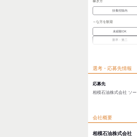
稼ぎ方
扶養控除内
～な方を歓迎
未経験OK
新卒・第二
シニア
ブランク
選考・応募先情報
職場環境
駅徒歩5分
応募先
魅力的な待遇
相模石油株式会社 ソ
社保あり
面接地
自分らしい恰好
[最寄駅]
会社概要
髪自由
平塚市
⁄
平塚
神奈川県
応募時のメリット
相模石油株式会社
[住所]