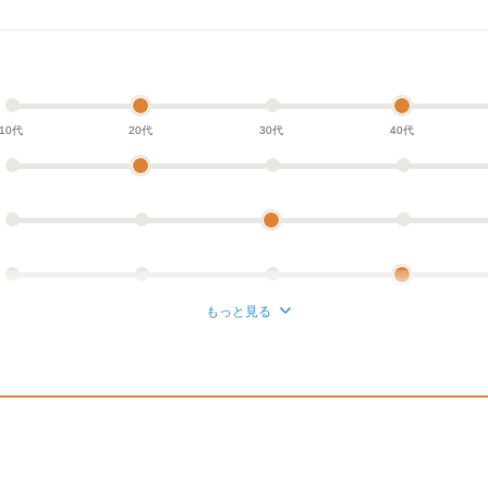
がほとんどであるため
ちり！！
10代
20代
30代
40代
もっと見る