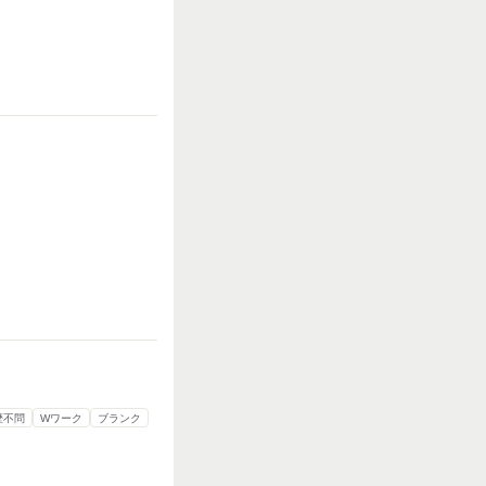
力仕事が多い
知識・経験必要
歴不問
Wワーク
ブランク