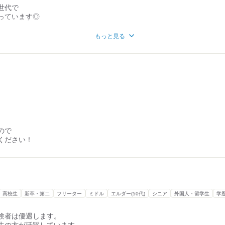
世代で
っています◎
もっと見る
こそ助け合うことができる
ます！
る？】
￣￣￣￣
るのが好きだったり、
で、
人に向いています◎
ので
、
ください！
よ◎
経験大歓迎です！
いてたよ～なんて方も◎
経験スタートなので
高校生
新卒・第二
フリーター
ミドル
エルダー(50代)
シニア
外国人・留学生
学
いね！
験者は優遇します。
生の方が活躍しています。