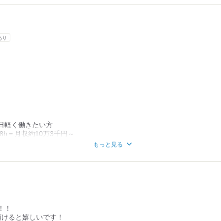
勤務のアルバイトさんの場合】
あり
カ月当たり96時間
日軽く働きたい方
 8h＝月収約10万3千円～
歓迎です！！
もっと見る
に働きたい方
 3h＝月収約3万8千円～
有りますが
！！
す♪
頂けると嬉しいです！