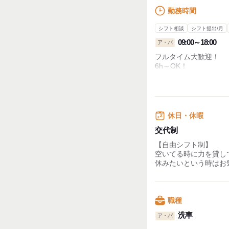
勤務時間
シフト相談
シフト提出/月
09:00～18:00
ア・パ
フルタイム大歓迎！
6h～OK！
週3日～OK
【シフト制】【週3/3h
がっつり稼ぐための長
休日・休暇
『9:00~12:00』
『12:00~18:00』など
交代制
朝と夜の時間帯歓迎！
【自由シフト制】
もちろん上記時間より
空いてる時に力を貸し
休みたいという時はお
働く時とプライベート
やるからにはどちらも
社員さんとバイトの壁
車好きな方大歓迎！！
職種
＼土曜日求む／
洗車
ア・パ
土日がっつり入ってく
大歓迎です！ぜひ力を