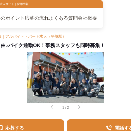
人サイト | 採用情報
事のポイント
応募の流れ
よくある質問
会社概要
）| アルバイト・パート求人（平塚駅）
自由♪バイク通勤OK！事務スタッフも同時募集！
1
/
2
応募する
電話す