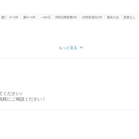
週2・3〜OK
週4〜OK
～4h/日
9時以降勤務OK
16時前退社OK
週末のみ
残業なし
もっと見る
～OK】
時間出勤も勿論大歓迎！
、
！
、ロングで出勤もOK！！
てください♪
気軽にご相談ください！
、
全力で！
もなく、居心地の良さ抜群！！
れるスタッフさん、
貸してください！