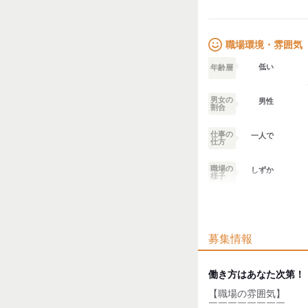
未経験からのスタート
研修のサポートはばっ
試用期間：
なし
職場環境・雰囲気
低い
年齢層
男女の
男性
割合
仕事の
一人で
仕方
職場の
しずか
様子
業務外交流少ない
募集情報
個性が生かせる
デスクワーク
働き方はあなた次第！
【職場の雰囲気】
お客様との対話が
少ない
￣￣￣￣￣￣￣￣