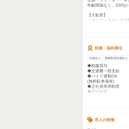
年齢関係なく、20代か
【大歓迎】
・ガソリンスタンドで
・車が好きでお客様と
【研修あり】
研修期間は、個人差も
約2カ月位ですぐなれま
待遇・福利厚生
社保あり
資格取得支援あり
◆制服貸与
◆交通費一部支給
◆バイク通勤OK
(無料駐車場有)
◆正社員登用制度
◆昇給制度
◆従業員割引制度
◆研修制度
kkw_mk2302
求人の特徴