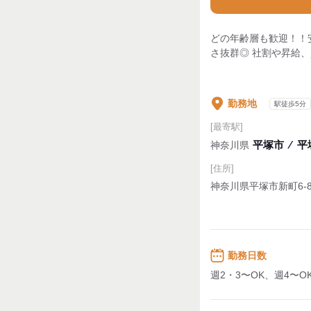
どの年齢層も歓迎！！
さ抜群◎ 社割や昇給
勤務地
駅徒歩5分
[最寄駅]
平塚市
⁄
平塚
神奈川県
[住所]
神奈川県平塚市新町6-8
勤務日数
週2・3〜OK、週4〜O