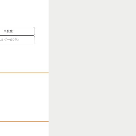
高校生
エルダー(50代)
Wワーク
禁煙・分煙