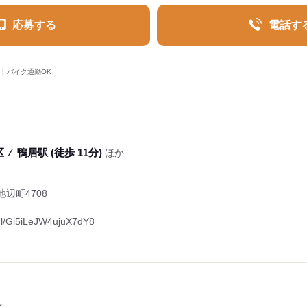
応募する
電話す
バイク通勤OK
区
⁄
鴨居駅 (徒歩 11分)
ほか
辺町4708
gl/Gi5iLeJW4ujuX7dY8