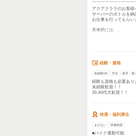
￣￣￣￣￣￣￣￣￣￣
アクアクララのお客様
サーバーのボトルを納
お仕事を行ってもらい
具体的には、、
・ウォーターボトルの
・ウォーターボトルの
ウォーターサーバーを
実際に組立作業もして
経験・資格
基本的には
未経験OK
学生
新卒・第
アクアクララ宅配水の
経験も資格も必要あり
水の詰め込みのお仕事
未経験歓迎！！
30,40代大歓迎！！
待遇・福利厚生
まかない
研修制度
■バイク通勤可能