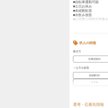
■自転車通勤可能
■土日お休み
■未経験歓迎
■水飲み放題
■お水購入時割引対象
■制服貸与
kkw_dm2203
求人の特徴
稼ぎ方
扶養控除内
～な方を歓迎
未経験OK
ミドル
ブランク
職場環境
選考・応募先情報
駅徒歩5分