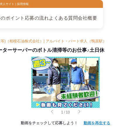
人サイト | 採用情報
事のポイント
応募の流れ
よくある質問
会社概要
工等)（相模石油株式会社）| アルバイト・パート求人（鴨居駅）
ーターサーバーのボトル清掃等のお仕事♪土日休
1
/
10
動画をチェックして応募しよう！
動画を再生する