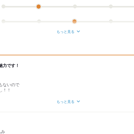
もっと見る
魅力です！
もないので
し！！
もっと見る
プライベートの時間も
がら、
なく長く働くことができます。
】
込み
お水もにも放題です！