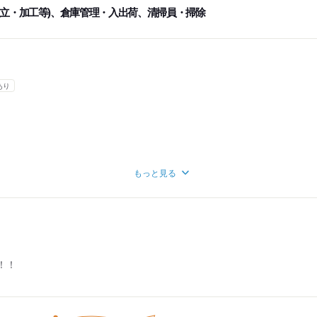
組立・加工等)、倉庫管理・入出荷、清掃員・掃除
あり
給与優遇！
もっと見る
験あります！
験があります！
ご相談ください！
！！
h＝月収60,000円～