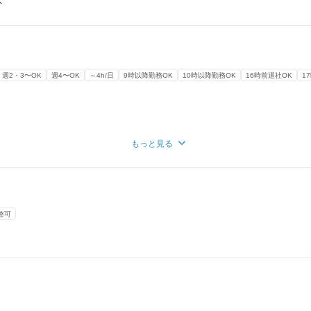
K
週2・3〜OK
週4〜OK
～4h/日
9時以降勤務OK
10時以降勤務OK
16時前退社OK
1
もっと見る
整可
勤務のアルバイトさんの場合】
カ月当たり96時間
歓迎／