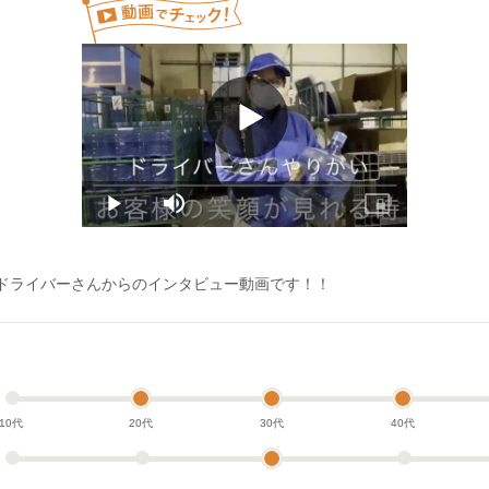
h＝月収120,000円～
がほとんどであるため
ちり！！
Play
Video
Play
Mute
Picture-
in-
Picture
ドライバーさんからのインタビュー動画です！！
10代
20代
30代
40代