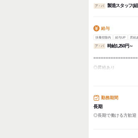
製造スタッフ(
ア・パ
給与
扶養控除内
給与UP
昇給
時給1,250円～
ア・パ
==================
◎昇給あり
◎経験・スキルにより
例えば…
・フォークリフトの経
・同じ職種での仕事経
勤務期間
などなど！面接の際の
長期
==================
◎長期で働ける方歓迎
【月収イメージ】
→週3日勤務(月12日) 4