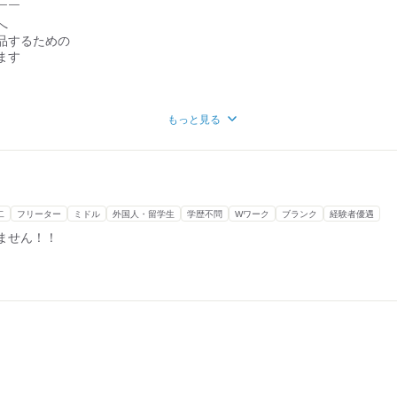
￣￣
へ
品するための
ます
洗浄
もっと見る
詰め込み
綺麗にしたり
いただきます
二
フリーター
ミドル
外国人・留学生
学歴不問
Wワーク
ブランク
経験者優遇
ボトル洗浄や
ません！！
です◎