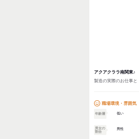
→→週4勤務(月16日) 8
未経験からのスタート
研修のサポートはばっ
アクアクララ南関東♪
製造の実際のお仕事と
職場環境・雰囲気
低い
年齢層
男女の
男性
割合