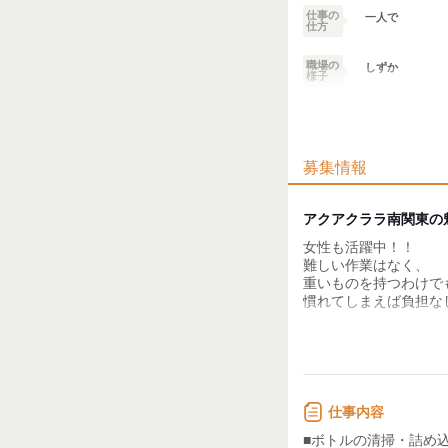
仕事の
一人で
仕方
職場の
しずか
様子
業務外交流少ない
募集情報
個性が生かせる
デスクワーク
アクアクララ南関東の
女性も活躍中！！
お客様との対話が
少ない
難しい作業はなく、
重いものを持つわけで
力仕事が少ない
慣れてしまえば負担な
【土日はお休み！】
知識・経験不要
週休2日制ですので、
大切にしていただきな
身体に無理をすること
仕事内容
【お水が安く買える！
■ボトルの清掃・詰め
ウォーターサーバーの