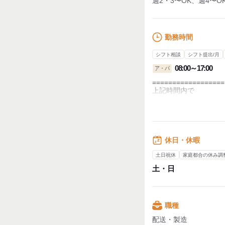
週2・3〜OK、週4〜O
勤務時間
シフト相談
シフト提出/月
08:00～17:00
ア・パ
==================
上記時間内で
◎週3日～
◎1日4時間～
◎土日お休み
休日・休暇
土日祝休
家庭都合の休み調
【フルタイム/週3日
・休憩時間：1時間
土・日
・実働時間：8時間
・平均所定労働時間：1
＼もちろん短時間も大
職種
配送・製造