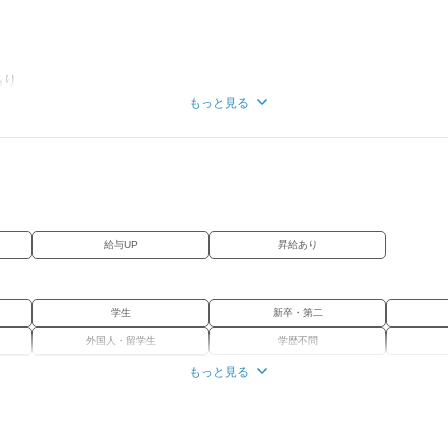
あり
もっと見る
給与UP
昇給あり
学生
新卒・第二
外国人・留学生
学歴不問
経験者優遇
もっと見る
バイク通勤OK
禁煙・分煙