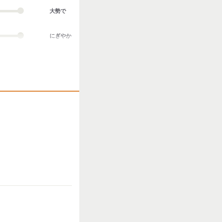
大勢で
にぎやか
業務外交流多い
協調性がある
立ち仕事
お客様との対話が
多い
力仕事が多い
知識・経験必要