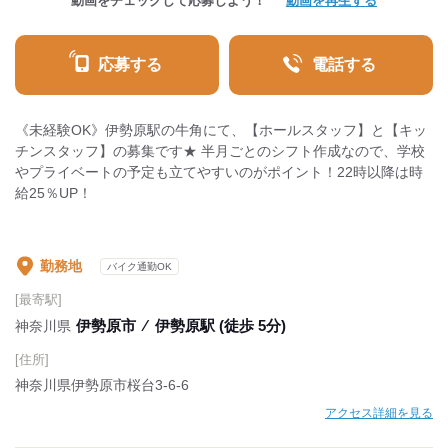
動画をチェックして応募しよう！
動画を再生する
応募する
電話する
《未経験OK》伊勢原駅の牛角にて、【ホールスタッフ】と【キッ
チンスタッフ】の募集です★ 半月ごとのシフト作成なので、学校
やプライベートの予定も立てやすいのがポイント！22時以降は時
給25％UP！
勤務地
バイク通勤OK
[最寄駅]
伊勢原市
⁄
伊勢原駅 (徒歩 5分)
神奈川県
[住所]
神奈川県伊勢原市桜台3-6-6
アクセス詳細を見る