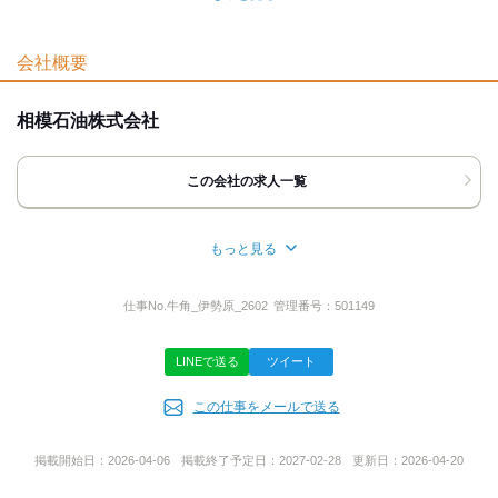
髪自由
ピアスOK
面接地
応募時のメリット
[最寄駅]
会社概要
伊勢原市
⁄
伊勢原駅 (徒歩 5分)
神奈川県
履歴書不要
相模石油株式会社
[住所]
神奈川県伊勢原市桜台3-6-6
この会社の求人一覧
アクセス詳細を見る
もっと見る
応募方法
所在地
最後までご覧頂き、ありがとうございます。
神奈川県平塚市紅谷町１６―４
仕事No.
牛角_伊勢原_2602
管理番号：
501149
ご応募は、お電話またはweb応募ボタンから受付中です
【電話応募】
LINEで送る
ツイート
14:00～23:00の間受付中です。
代表者名
すぐに面接の日程を調整しましょう。
繋がるまで切らずにそのままお待ち下さい
この仕事をメールで送る
小泉 光哉
【応募ボタンからの応募】
掲載開始日：
2026-04-06
掲載終了予定日：
2027-02-28
更新日：
2026-04-20
24時間受付中です。
応募を確認し次第、すぐにご連絡いたしますので、
事業内容