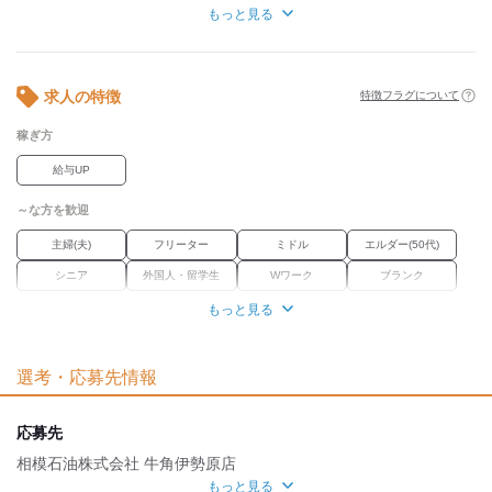
■社割あり（20％OFF）
もっと見る
■まかないあり
⇒ご飯・サイドメニュー100円～
■屋内禁煙
求人の特徴
特徴フラグについて
稼ぎ方
給与UP
～な方を歓迎
主婦(夫)
フリーター
ミドル
エルダー(50代)
シニア
外国人・留学生
Wワーク
ブランク
もっと見る
職場環境
バイク通勤OK
禁煙・分煙
選考・応募先情報
魅力的な待遇
研修制度
応募先
相模石油株式会社 牛角伊勢原店
自分らしい恰好
もっと見る