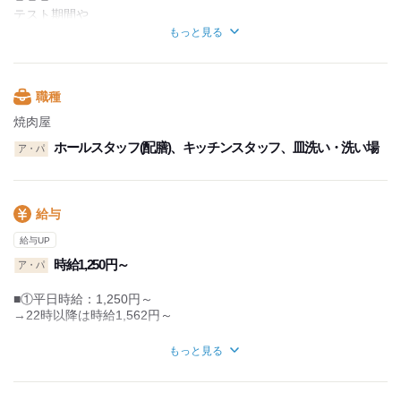
テスト期間や
学生さんは18:00～出勤する方が多め。
サークルの合宿などでの
もっと見る
21:00～はラスト作業メインのシフトもありますよ。
お休みについても、
高校生の方は21:30ごろが退勤時間。
お気軽にご相談くださいね◎
ラストまでの方は
だいたい00:00には退勤することができます。
職種
「明日、部活の朝練があるから、早く帰りたい」
焼肉屋
「テスト勉強してなくて…」
ホールスタッフ(配膳)、キッチンスタッフ、皿洗い・洗い場
ア・パ
などはご相談いただければ考慮しますね。
急な用事や体調不良などは
遠慮なく相談してください！
給与
▼休憩時間について
給与UP
￣￣￣￣￣￣￣￣￣￣￣￣
6時間勤務なら… 30分
時給1,250円～
ア・パ
7時間勤務なら… 45分
8時間勤務なら… 60分
■①平日時給：1,250円～
→22時以降は時給1,562円～
休憩時間は、まかないタイム。
パワーをためて後半に臨みます！
■②土日祝：時給1,300円～
もっと見る
→22時以降時給1,625円～
★学校終わりの
『短時間だけ』など大歓迎！
※研修時給…1,225円