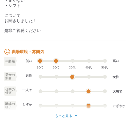
・まかない
・シフト
について
お聞きしました！
是非ご視聴ください！
職場環境・雰囲気
低い
高い
年齢層
10代
20代
30代
40代
50代
男女の
男性
女性
割合
仕事の
一人で
大勢で
仕方
職場の
しずか
にぎやか
様子
もっと見る
業務外交流少ない
業務外交流多い