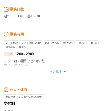
勤務日数
週2・3〜OK、週4〜OK
勤務時間
シフト相談
シフト提出/1~2週
週2・3〜OK
週4〜OK
～4h/日
～6h/日
週末のみ
残業なし
17:00～23:00
ア・パ
シフトは2週間ごとの作成。
友達との予定や
授業・講義に合わせて働くことができます。
もっと見る
▼勤務スタイルはさまざま
￣￣￣￣￣￣￣￣￣￣￣￣
・出勤のタイミングは…
休日・休暇
17:00～、17:30～、18:00～
18:30～、21:00～
土日祝休
家庭都合の休み調整可
交代制
・退勤のタイミングは…
～21:30、～23:00
＝＝＝