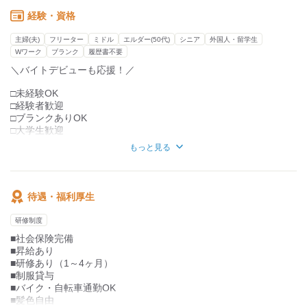
・食材のカット
・食器洗い
経験・資格
・お肉やサラダなどの盛り付け
・簡単な清掃など
主婦(夫)
フリーター
ミドル
エルダー(50代)
シニア
外国人・留学生
Wワーク
ブランク
履歴書不要
＝＝＝
＼バイトデビューも応援！／
出来ることからお任せしていきますので
少しずつ慣れていってくださいね◎
□未経験OK
□経験者歓迎
□ブランクありOK
□大学生歓迎
□フリーター歓迎
もっと見る
□扶養内勤務OK
□Wワーク・副業OK
待遇・福利厚生
研修制度
■社会保険完備
■昇給あり
■研修あり（1～4ヶ月）
■制服貸与
■バイク・自転車通勤OK
■髪色自由