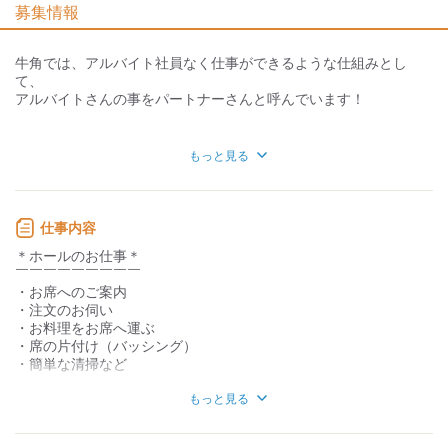
募集情報
個性が生かせる
協調性がある
デスクワーク
立ち仕事
牛角では、アルバイト社員なく仕事ができるような仕組みとし
て、
お客様との対話が
お客様との対話が
アルバイトさんの事をパートナーさんと呼んでいます！
少ない
多い
力仕事が少ない
力仕事が多い
◆髪色自由
もっと見る
→髪色も自由で、縛りがありません！
知識・経験不要
知識・経験必要
◆シフト半月提出
→プライベートの予定も立てやすい！
仕事内容
◆まかない有り♪
＊ホールのお仕事＊
￣￣￣￣￣￣￣￣￣
◆社割
・お席へのご案内
→友達や家族と来店の際には、20％オフ！
・注文のお伺い
・お料理をお席へ運ぶ
◆シフトの融通が利きやすい
・席の片付け（バッシング）
学生さん同士で助け合っています！
・簡単な清掃など
もっと見る
【研修制度】
＊キッチンのお仕事＊
いつでもわからないことがあれば聞きやすい環境です！
￣￣￣￣￣￣￣￣￣￣
最初は動画をみて、オリエンテーションを行います！