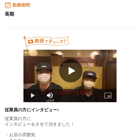
勤務期間
★研修時でも、
時給は深夜は25％アップ
長期
と土日の時給は50円アップ。
平均で3か月くらいで研修が終えられます！
※昇給制度（4か月に1度）
能力に応じて時給がアップ！
Play
Video
Play
Mute
Picture-
in-
Picture
従業員の方にインタビュー♪
従業員の方に
インタビューをさせて頂きました！
・お店の雰囲気