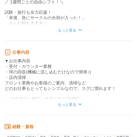
／ 1週間ごとの自由シフト！＼
お客様との対話が
お客様との対話が
少ない
多い
試験・旅行も全力応援！
力仕事が少ない
力仕事が多い
「来週、急にサークルの合宿が入った！」
…そんな時も大丈夫！
知識・経験不要
知識・経験必要
もっと見る
シフト提出は1週間ごとだから、
予定が立てやすいんです♪
仕事内容
テスト期間は「週0」でもOK！
▼お仕事内容
学業やプライベートを第一に、
・受付・カウンター業務
空いた時間を有効活用できるのが最大の魅力です◎
・球の回収(機械に流し込むだけなので簡単♪)
・店内清掃
フロント業務やお客様のご案内、清掃など
／ 野球好きにはたまらない特典あり ＼
どのお仕事もとってもシンプルなので、スグに慣れます！
休憩時間は、バッティングが「打ち放題」！
部活やサークルで野球をやっている人、
～ 20代中心に幅広い年代の方が活躍中 ～
昔やっていた人には最高の環境。
とっても面倒見の良く、気さくな方が多いので安心◎
もっと見る
野球経験者が多いので、
休憩中も野球トークで盛り上がること間違いなし！
ただいま、土日出勤出来る方優遇しております！
もちろん、野球に詳しくなくても
ご応募お待ちしております♪
経験・資格
「スポーツの雰囲気が好き」なら大歓迎です♪