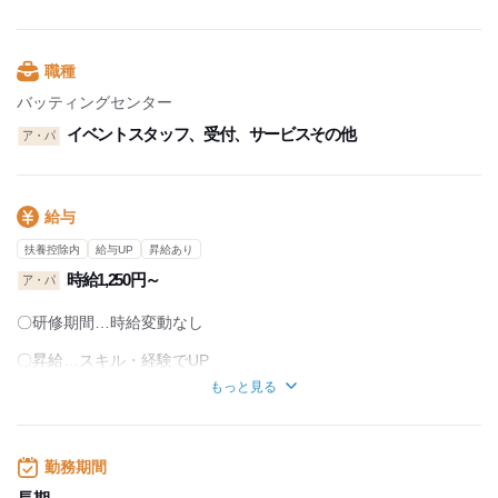
1週間ごとの希望シフト制なので、
予定も立てやすいですよ♪
土日出勤できる方歓迎！！
職種
バッティングセンター
イベントスタッフ、受付、サービスその他
ア・パ
給与
扶養控除内
給与UP
昇給あり
時給1,250円～
ア・パ
〇研修期間…時給変動なし
〇昇給…スキル・経験でUP
もっと見る
==============
▽月収イメージ
勤務期間
【1】がっつり働きたい方
→週4日勤務(月16日)× 8h＝月収約16万～