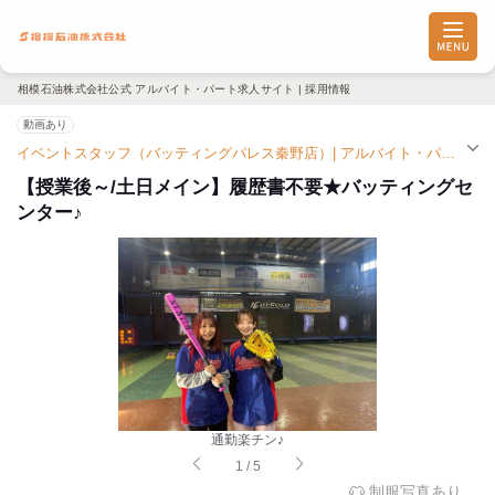
相模石油株式会社公式 アルバイト・パート求人サイト | 採用情報
動画あり
イベントスタッフ（バッティングパレス秦野店）| アルバイト・パート求人（渋沢駅）
【授業後～/土日メイン】履歴書不要★バッティングセ
ンター♪
通勤楽チン♪
1
/
5
制服写真あり