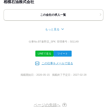
相模石油株式会社
[住所]
友達応募
神奈川県秦野市菖蒲１１３８‐１
この会社の求人一覧
地図・アクセス詳細を見る
もっと見る
応募方法
所在地
最後までご覧頂き、ありがとうございます。
神奈川県平塚市紅谷町１６―４
仕事No.
BT秦野店_SPK
管理番号：
501149
ご応募はお電話またはweb応募にて受付中です。
【電話応募】
LINEで送る
ツイート
11:00～22:00の間受付中です。
代表者名
すぐに面接の日程を調整しましょう。
繋がるまで切らずにそのままお待ち下さい。
この仕事をメールで送る
小泉 光哉
【応募ボタンからの応募】
掲載開始日：
2026-05-15
掲載終了予定日：
2027-02-28
24時間受付中です。
応募を確認し次第、すぐにご連絡いたしますので、
事業内容
備考欄に、普段使用している連絡先、連絡の繋がりやすい日時な
製品の販売を核に平立体駐車場の開発、レンタカー、レンタルカ
どをご記入ください。
ート場、ミネラルウオーター製造・宅配、レストラン、バッティ
ングセンターなど１５業種を運営するサービス業
お問い合わせ大歓迎です！
遠慮せずに、お気軽にお問い合わせ下さい。
ページの先頭へ