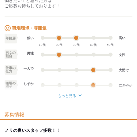
働きたい！と思った方は
ご応募お待ちしております！
職場環境・雰囲気
低い
高い
年齢層
10代
20代
30代
40代
50代
男女の
男性
女性
割合
仕事の
一人で
大勢で
仕方
職場の
しずか
にぎやか
様子
もっと見る
業務外交流少ない
業務外交流多い
募集情報
個性が生かせる
協調性がある
デスクワーク
立ち仕事
ノリの良いスタッフ多数！！