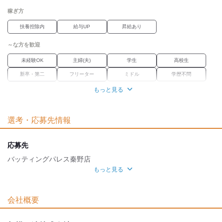
稼ぎ方
扶養控除内
給与UP
昇給あり
～な方を歓迎
未経験OK
主婦(夫)
学生
高校生
新卒・第二
フリーター
ミドル
学歴不問
Wワーク
ブランク
もっと見る
職場環境
選考・応募先情報
車通勤OK
バイク通勤OK
禁煙・分煙
魅力的な待遇
応募先
研修制度
バッティングパレス秦野店
もっと見る
自分らしい恰好
面接地
髪自由
髭(ひげ)OK
ネイルOK
ピアスOK
[最寄駅]
会社概要
服装自由
秦野市
⁄
渋沢駅 (車 6分)
神奈川県
ほか
応募時のメリット