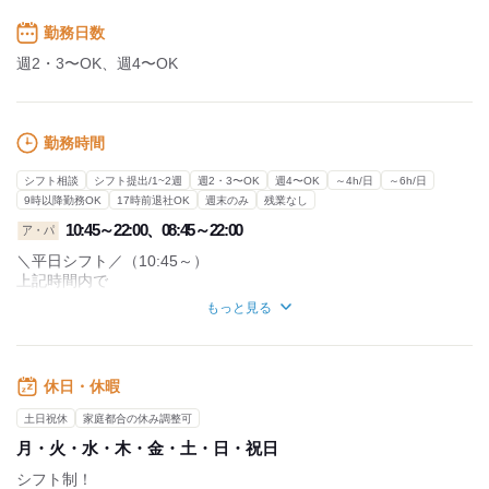
勤務日数
週2・3〜OK、週4〜OK
勤務時間
シフト相談
シフト提出/1~2週
週2・3〜OK
週4〜OK
～4h/日
～6h/日
9時以降勤務OK
17時前退社OK
週末のみ
残業なし
10:45～22:00、08:45～22:00
ア・パ
＼平日シフト／（10:45～）
上記時間内で
●週2日～Ok！
もっと見る
●1日4h～Ok！
1週間ごとの希望シフト制なので、
予定も立てやすいですよ♪
休日・休暇
＼土日祝日シフト／（8:45～）
土日祝休
家庭都合の休み調整可
上記時間内で
月・火・水・木・金・土・日・祝日
●週2日～Ok！
●1日4h～Ok！
シフト制！