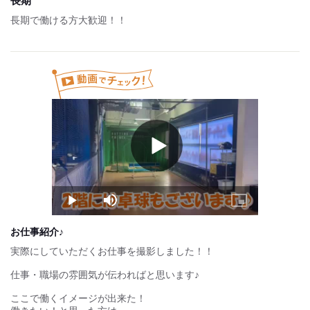
長期
土日祝は入れる方大歓迎です！！
長期で働ける方大歓迎！！
【2】おこずかい感覚程度に働きたい方
→週3日勤務(月12日) ×4h＝月収約5万1千円～
Play
Video
Play
Mute
Picture-
in-
Picture
お仕事紹介♪
実際にしていただくお仕事を撮影しました！！
仕事・職場の雰囲気が伝わればと思います♪
ここで働くイメージが出来た！