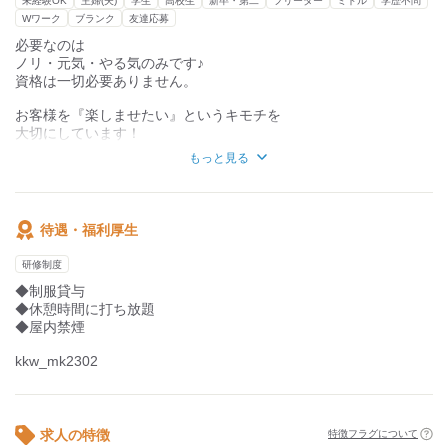
未経験OK
主婦(夫)
学生
高校生
新卒・第二
フリーター
ミドル
学歴不問
Wワーク
ブランク
友達応募
必要なのは
ノリ・元気・やる気のみです♪
資格は一切必要ありません。
お客様を『楽しませたい』というキモチを
大切にしています！
もっと見る
未経験でも大丈夫!!
バイト経験がなくても
先輩スタッフがイチから丁寧に指導します!!
待遇・福利厚生
学生さん大歓迎です！
『バイトを楽しくしたい！』という方、
研修制度
店長と愉快なスタッフがご応募待ってます!!
◆制服貸与
＼ここは自分の居場所、一生の仲間に出会える場所／
◆休憩時間に打ち放題
◆屋内禁煙
kkw_mk2302
求人の特徴
特徴フラグについて