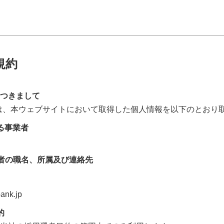
規約
つきまして
は、本ウェブサイトにおいて取得した個人情報を以下のとおり
る事業者
者の職名、所属及び連絡先
ank.jp
的