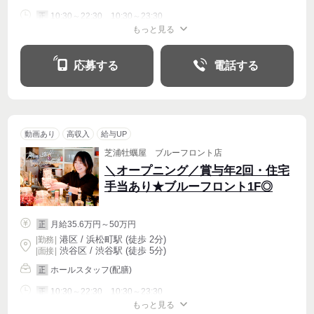
10:30～22:30、10:30～23:30
正
もっと見る
シフト相談
応募する
電話する
動画あり
高収入
給与UP
芝浦牡蠣屋 ブルーフロント店
＼オープニング／賞与年2回・住宅
手当あり★ブルーフロント1F◎
月給35.6万円～50万円
正
港区 / 浜松町駅 (徒歩 2分)
|
勤務
|
渋谷区 / 渋谷駅 (徒歩 5分)
| 面接 |
ホールスタッフ(配膳)
正
10:30～22:30、10:30～23:30
正
もっと見る
シフト相談