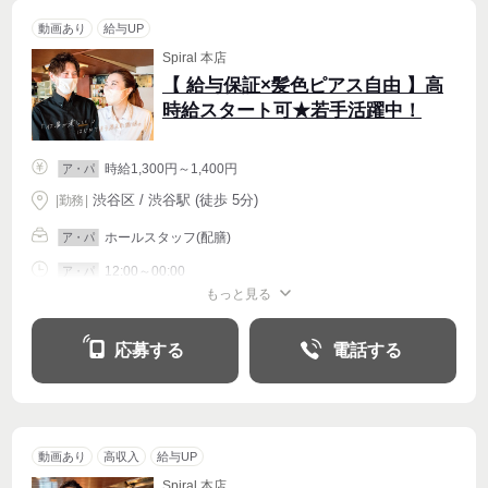
動画あり
給与UP
Spiral 本店
【 給与保証×髪色ピアス自由 】高
時給スタート可★若手活躍中！
時給1,300円～1,400円
ア・パ
渋谷区 / 渋谷駅 (徒歩 5分)
|
勤務
|
ホールスタッフ(配膳)
ア・パ
12:00～00:00
ア・パ
もっと見る
シフト相談
週1〜OK
週2・3〜OK
週4〜OK
応募する
電話する
動画あり
高収入
給与UP
Spiral 本店