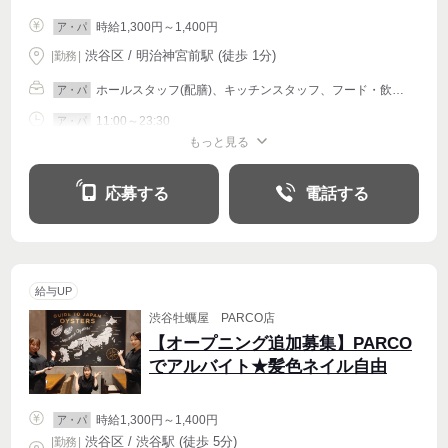
時給1,300円～1,400円
ア・パ
渋谷区 / 明治神宮前駅 (徒歩 1分)
|
勤務
|
ホールスタッフ(配膳)、キッチンスタッフ、フード・飲食その他
ア・パ
11:00～23:30
ア・パ
もっと見る
シフト相談
週2・3〜OK
週4〜OK
応募する
電話する
給与UP
渋谷牡蠣屋 PARCO店
【オープニング追加募集】PARCO
でアルバイト★髪色ネイル自由
時給1,300円～1,400円
ア・パ
渋谷区 / 渋谷駅 (徒歩 5分)
|
勤務
|