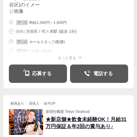
時給1,300円～1,400円
ア・パ
渋谷区 / 代々木駅 (徒歩 1分)
|
勤務
|
ホールスタッフ(配膳)
ア・パ
12:00～00:00
ア・パ
もっと見る
シフト相談
週1〜OK
週2・3〜OK
週4〜OK
応募する
電話する
動画あり
高収入
給与UP
原宿牡蠣屋 Tokyo Seafood
★新店舗★飲食未経験OK！月給31
万円保証＆年2回の賞与あり♪