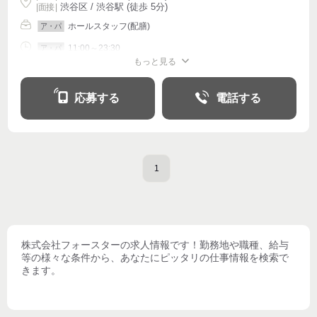
渋谷区 / 渋谷駅 (徒歩 5分)
| 面接 |
ホールスタッフ(配膳)
ア・パ
11:00～23:30
ア・パ
もっと見る
シフト相談
週2・3〜OK
週4〜OK
応募する
電話する
1
株式会社フォースター
の求人情報です！勤務地や職種、給与
等の様々な条件から、あなたにピッタリの仕事情報を検索で
きます。