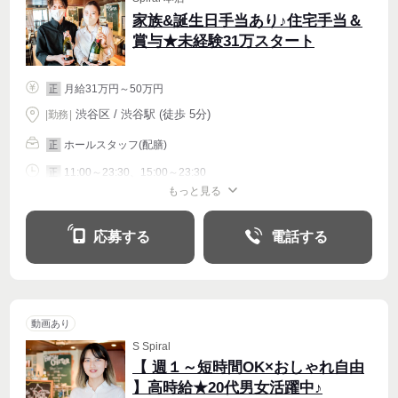
家族&誕生日手当あり♪住宅手当＆
賞与★未経験31万スタート
月給31万円～50万円
正
渋谷区 / 渋谷駅 (徒歩 5分)
|
勤務
|
ホールスタッフ(配膳)
正
11:00～23:30、15:00～23:30
正
もっと見る
シフト相談
週4〜OK
応募する
電話する
動画あり
S Spiral
【 週１～短時間OK×おしゃれ自由
】高時給★20代男女活躍中♪