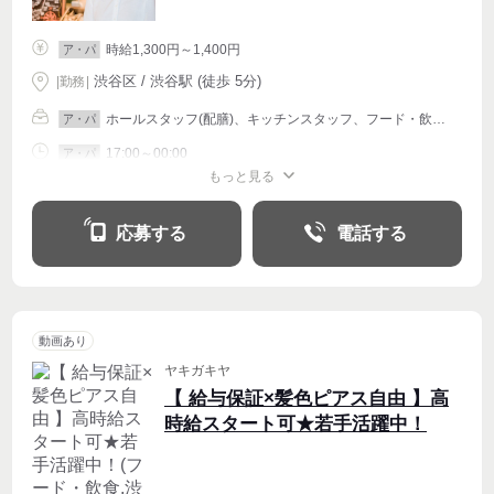
時給1,300円～1,400円
ア・パ
渋谷区 / 渋谷駅 (徒歩 5分)
|
勤務
|
ホールスタッフ(配膳)、キッチンスタッフ、フード・飲食その他
ア・パ
17:00～00:00
ア・パ
もっと見る
シフト相談
週1〜OK
週2・3〜OK
週4〜OK
応募する
電話する
動画あり
ヤキガキヤ
【 給与保証×髪色ピアス自由 】高
時給スタート可★若手活躍中！