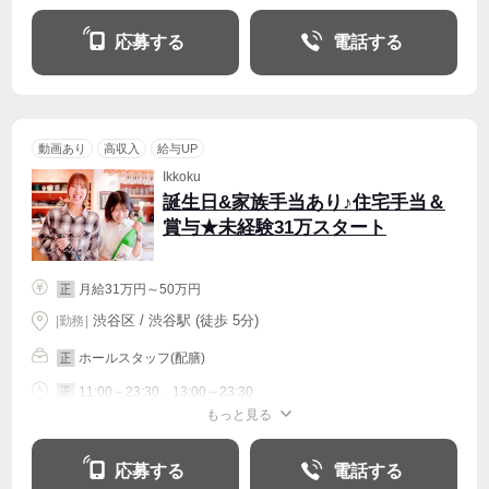
応募する
電話する
動画あり
高収入
給与UP
Ikkoku
誕生日&家族手当あり♪住宅手当＆
賞与★未経験31万スタート
月給31万円～50万円
正
渋谷区 / 渋谷駅 (徒歩 5分)
|
勤務
|
ホールスタッフ(配膳)
正
11:00～23:30、13:00～23:30
正
もっと見る
シフト相談
週4〜OK
応募する
電話する