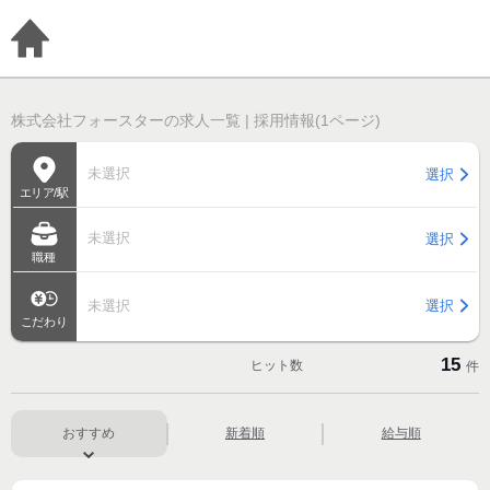
株式会社フォースターの求人一覧 | 採用情報(1ページ)
未選択
選択
エリア/駅
未選択
選択
職種
未選択
選択
こだわり
15
ヒット数
件
おすすめ
新着順
給与順