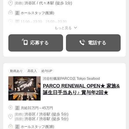
渋谷区 / 代々木駅 (徒歩 1分)
|
勤務
|
ホールスタッフ(配膳)
正
11:00～23:30、15:00～23:30
正
もっと見る
シフト相談
週4〜OK
応募する
電話する
動画あり
高収入
給与UP
渋谷牡蠣屋PARCO店 Tokyo Seafood
PARCO RENEWAL OPEN★ 家族&
誕生日手当あり♪ 賞与年2回★
月給31万円～45万円
正
渋谷区 / 渋谷駅 (徒歩 5分)
|
勤務
|
渋谷区 / 渋谷駅 (徒歩 5分)
| 面接 |
ホールスタッフ(配膳)
正