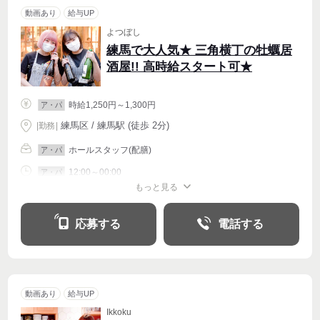
動画あり
給与UP
よつぼし
練馬で大人気★ 三角横丁の牡蠣居
酒屋!! 高時給スタート可★
時給1,250円～1,300円
ア・パ
練馬区 / 練馬駅 (徒歩 2分)
|
勤務
|
ホールスタッフ(配膳)
ア・パ
12:00～00:00
ア・パ
もっと見る
シフト相談
週1〜OK
週2・3〜OK
週4〜OK
応募する
電話する
動画あり
給与UP
Ikkoku