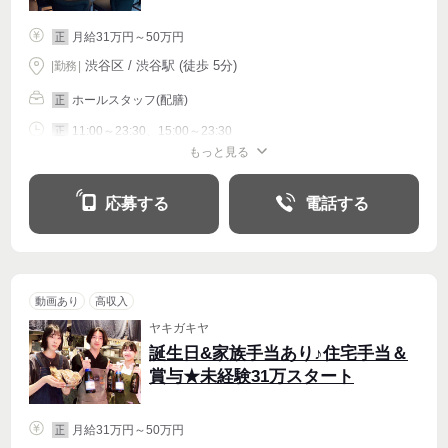
月給31万円～50万円
正
渋谷区 / 渋谷駅 (徒歩 5分)
|
勤務
|
ホールスタッフ(配膳)
正
11:00～23:30、15:00～23:30
正
もっと見る
シフト相談
週4〜OK
応募する
電話する
動画あり
高収入
ヤキガキヤ
誕生日&家族手当あり♪住宅手当＆
賞与★未経験31万スタート
月給31万円～50万円
正