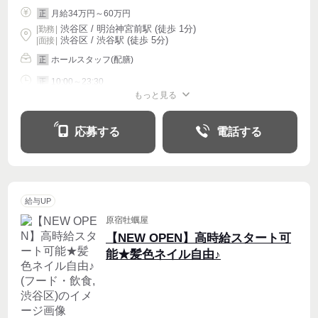
月給34万円～60万円
正
渋谷区 / 明治神宮前駅 (徒歩 1分)
|
勤務
|
渋谷区 / 渋谷駅 (徒歩 5分)
| 面接 |
ホールスタッフ(配膳)
正
10:00～23:30
正
もっと見る
シフト相談
週4〜OK
応募する
電話する
給与UP
原宿牡蠣屋
【NEW OPEN】高時給スタート可
能★髪色ネイル自由♪