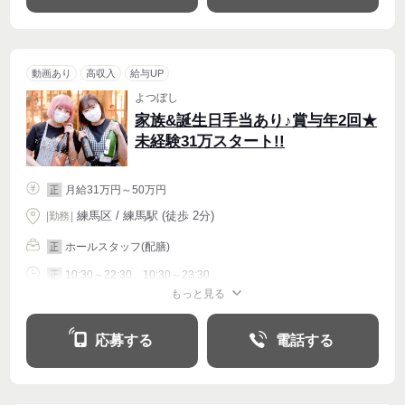
動画あり
高収入
給与UP
よつぼし
家族&誕生日手当あり♪賞与年2回★
未経験31万スタート!!
月給31万円～50万円
正
練馬区 / 練馬駅 (徒歩 2分)
|
勤務
|
ホールスタッフ(配膳)
正
10:30～22:30、10:30～23:30
正
もっと見る
シフト相談
週4〜OK
応募する
電話する