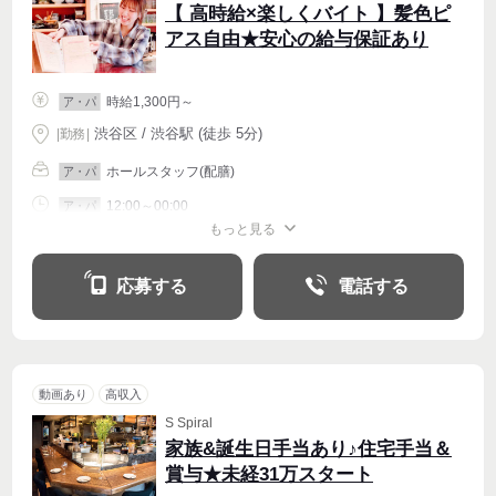
【 高時給×楽しくバイト 】髪色ピ
アス自由★安心の給与保証あり
時給1,300円～
ア・パ
渋谷区 / 渋谷駅 (徒歩 5分)
|
勤務
|
ホールスタッフ(配膳)
ア・パ
12:00～00:00
ア・パ
もっと見る
シフト相談
週1〜OK
週2・3〜OK
週4〜OK
応募する
電話する
動画あり
高収入
S Spiral
家族&誕生日手当あり♪住宅手当＆
賞与★未経31万スタート