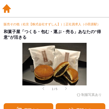
販売その他（右京【株式会社すずしん】）| 正社員求人（小田原駅）
和菓子屋「つくる・包む・運ぶ・売る」あなたの“得
意”が活きる
1
/
5
制服写真あり