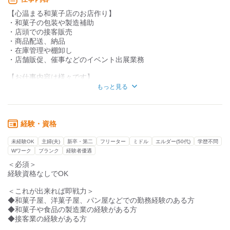
■車通勤が可能！
【心温まる和菓子店のお店作り】
￣￣￣￣￣￣￣￣
・和菓子の包装や製造補助
通勤も楽々！
・店頭での接客販売
車通勤が可能です。
・商品配送、納品
好きな時間に出勤できるのが嬉しい
・在庫管理や棚卸し
ポイントです。
・店舗販促、催事などのイベント出展業務
近隣の方も大歓迎♪
天気に左右されずに快適な通勤が可能。
【お仕事内容は様々です】
・細かい業務
もっと見る
■チャンスあり
・接客業務
￣￣￣￣￣￣￣￣
・PC業務
さまざまな業務内容と業務拡大につき、チャンスに溢れた環境
・モクモク業務など
料理店が手がける和菓子で料理のことも含めて日本文化に携われ
様々な業務があるので
経験・資格
るお仕事です
適正でお仕事をお任せします。
未経験OK
主婦(夫)
新卒・第二
フリーター
ミドル
エルダー(50代)
学歴不問
Wワーク
ブランク
経験者優遇
＜必須＞
経験資格なしでOK
＜これが出来れば即戦力＞
◆和菓子屋、洋菓子屋、パン屋などでの勤務経験のある方
◆和菓子や食品の製造業の経験がある方
◆接客業の経験がある方