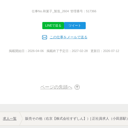
￣￣￣￣￣￣￣￣￣
所在地
24時間受付中！改めて担当者から
神奈川県小田原市本町4-3-29
ご連絡させていただきますので
仕事No.
和菓子_製造_2604
管理番号：
517366
電話番号をお書き添えください！
お気軽にご応募くださいね◎
LINEで送る
ツイート
あなたにお会いできることを
事業内容
楽しみにしております。
この仕事をメールで送る
飲食店の経営
掲載開始日：
2026-04-06
掲載終了予定日：
2027-02-28
更新日：
2026-07-12
URL
https://www.ukyou.jp/recruit/
ページの先頭へ
求人一覧
販売その他（右京【株式会社すずしん】）| 正社員求人（小田原駅