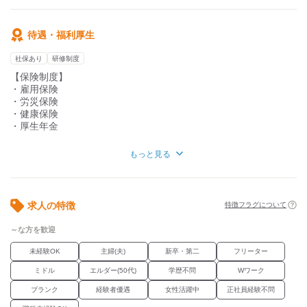
待遇・福利厚生
社保あり
研修制度
【保険制度】
・雇用保険
・労災保険
・健康保険
・厚生年金
【福利厚生】
もっと見る
◆社会保険完備
◆昇給制度あり
◆賞与あり(年1回)
◆自転車・車通勤可能
求人の特徴
特徴フラグについて
～な方を歓迎
未経験OK
主婦(夫)
新卒・第二
フリーター
ミドル
エルダー(50代)
学歴不問
Wワーク
ブランク
経験者優遇
女性活躍中
正社員経験不問