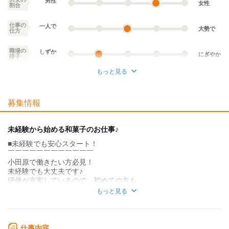
男性
女性
割合
仕事の
一人で
大勢で
仕方
職場の
しずか
にぎやか
様子
もっと見る
業務外交流少ない
業務外交流多い
募集情報
個性が生かせる
協調性がある
デスクワーク
立ち仕事
未経験から始める和菓子のお仕事♪
■未経験でも安心スタート！
お客様との対話が
お客様との対話が
少ない
多い
￣￣￣￣￣￣￣￣￣￣￣￣
小田原で働きたい方必見！
力仕事が少ない
力仕事が多い
未経験でも大丈夫です♪
研修が充実しているので、初めての方も
知識・経験不要
知識・経験必要
安心してスタートできますよ。
もっと見る
温厚なスタッフが多く、親しみやすい
環境で一緒に成長しませんか？
仕事内容