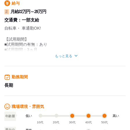
給与
月給22万円～29万円
正
交通費：
一部支給
自転車・ 車通勤OK!
【試用期間】
■試用期間の有無：あり
■試用期間：3ヵ月
■期間中給与：220,000円
もっと見る
【昇給制度】
■昇給：あり
勤務期間
【その他手当など】
■制服貸与
長期
【給与】
■月給：220,000～290,000円
職場環境・雰囲気
試用期間：
なし
低い
高い
年齢層
10代
20代
30代
40代
50代
男女の