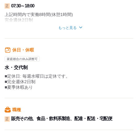
07:30～18:00
正
上記時間内で実働8時間(休憩1時間)
完全週休2日制
もっと見る
【シフト例】
■朝からはたらいて子供のお迎えの時間には帰れる【7:30 - 16:3
0】
休日・休暇
■ちょっとゆっくり出勤の【9:00 - 18:00】
など、さまざまな働き方がございます。
家庭都合の休み調整可
水・交代制
■定休日: 毎週水曜日は定休です。
■完全週休2日制
■夏季休暇あり
職種
販売その他、食品・飲料系製造、配達・配送・宅配便
正