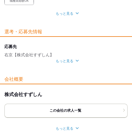
職種未経験OK
職場環境
もっと見る
車通勤OK
転勤なし
選考・応募先情報
魅力的な待遇
社保あり
研修制度
応募先
右京【株式会社すずしん】
もっと見る
応募方法
最後までご覧いただき ありがとうございます！
会社概要
「ここで働いてみたい！」と 思っていただけましたら
下記の方法でご連絡ください。
◆電話の方
株式会社すずしん
￣￣￣￣￣￣
お電話口では
｢バイトルを見て｣と
この会社の求人一覧
お伝えいただくと
取次ぎがスムーズです。
◆応募ボタンの方
もっと見る