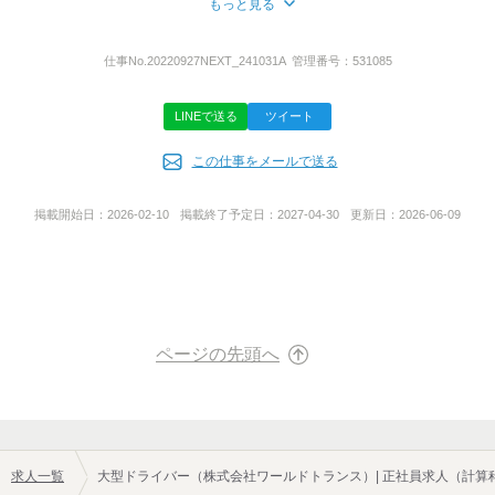
もっと見る
所在地
兵庫県神戸市中央区港島９丁目１１番地の１ ＳＫビル３０３号
仕事No.
20220927NEXT_241031A
管理番号：
531085
室
LINEで送る
ツイート
事業内容
この仕事をメールで送る
一般貨物自動車運送業
海上コンテナ輸送
掲載開始日：
2026-02-10
掲載終了予定日：
2027-04-30
更新日：
2026-06-09
ページの先頭へ
求人一覧
大型ドライバー（株式会社ワールドトランス）| 正社員求人（計算