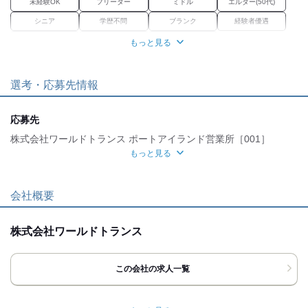
未経験OK
フリーター
ミドル
エルダー(50代)
シニア
学歴不問
ブランク
経験者優遇
女性活躍中
資格習得
正社員経験不問
もっと見る
職場環境
選考・応募先情報
駅徒歩5分
車通勤OK
禁煙・分煙
転勤なし
魅力的な待遇
応募先
交通費有
社保あり
研修制度
資格取得支援あり
株式会社ワールドトランス ポートアイランド営業所［001］
もっと見る
待遇充実
面接地
自分らしい恰好
[最寄駅]
会社概要
髪自由
髭(ひげ)OK
ネイルOK
ピアスOK
神戸市中央区
⁄
計算科学センター 神戸どうぶつ王国富
兵庫県
岳前駅 (徒歩 5分)
応募時のメリット
株式会社ワールドトランス
[住所]
友達応募
兵庫県神戸市中央区港島9丁目11番地の1
この会社の求人一覧
SKビル303号室
ポートアイランド営業所
アクセス詳細を見る