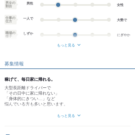
男女の
男性
女性
割合
仕事の
一人で
大勢で
仕方
職場の
しずか
にぎやか
様子
もっと見る
業務外交流少ない
業務外交流多い
募集情報
個性が生かせる
協調性がある
デスクワーク
立ち仕事
稼げて、毎日家に帰れる。
大型長距離ドライバーで
お客様との対話が
お客様との対話が
少ない
多い
「その日中に家に帰れない」
「身体的にきつい…」など
力仕事が少ない
力仕事が多い
悩んでいる方も多いと思います。
弊社は、阪神間の運送業をしております。
知識・経験不要
知識・経験必要
もっと見る
その日中に帰れないといったケースは、ほとんどありません!!
※トラブルが起きた場合は除く