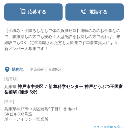
応募する
電話する
【手積み・手降ろしなしで体の負担ゼロ】運転のみのお仕事なの
で、腰痛持ちの方でも安心！大型免許をお持ちの方であれば、未
経験でもOK！定年退職された方も大歓迎です◎事業拡大により、
新メンバー大募集です！
勤務地
駅徒歩5分
車通勤OK
[最寄駅]
神戸市中央区
⁄
計算科学センター 神戸どうぶつ王国富
兵庫県
岳前駅 (徒歩 5分)
[住所]
兵庫県神戸市中央区港島9丁目11番地の1
SKビル303号室
ポートアイランド営業所
アクセス詳細を見る