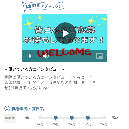
日給：13,000円 (1～3か月)
※研修期間の雇用形態・給与は同条件
【その他】
◆昇給制度あり
◆賞与あり(実績あり)
Play
◆交通費別途支給
Video
試用期間：
なし
Play
Mute
Picture-
in-
Picture
～働いている方にインタビュー～
実際に働いている方にインタビューしてみました！
志望動機、会社のこと、雰囲気など質問しました!!
ぜひ1度見てくださいね♪
職場環境・雰囲気
低い
高い
年齢層
10代
20代
30代
40代
50代