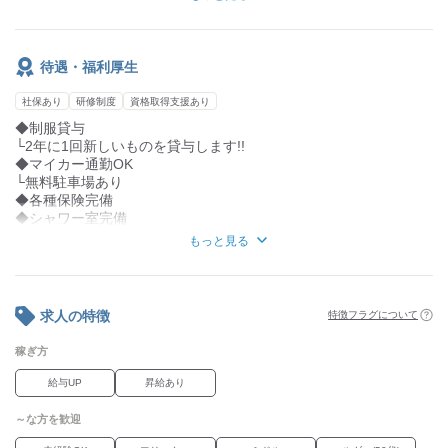
◆けん引免許
◇男女トイレ・シャワー完備
※資格取得支援制度あり
待遇・福利厚生
社保あり
研修制度
資格取得支援あり
◆制服貸与
└2年に1回新しいものを貸与します!!
◆マイカー通勤OK
└無料駐車場あり
◆各種保険完備
◆シャワー室完備
◆炊事場完備
もっと見る
◆昇給・昇格あり
◆資格取得支援制度あり
└大型・牽引・運行管理者など
◆結婚・出産手当あり
求人の特徴
特徴フラグについて
稼ぎ方
給与UP
昇給あり
～な方を歓迎