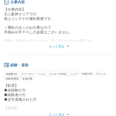
「その日中に帰れるということは、
仕事内容
なかなか稼げないのではないか…」と思う方もいらっしゃいま
【仕事内容】
す。
主に阪神エリアでの
弊社は、しっかり従業員に還元できるような仕組みになっており
海上コンテナの運転業務です。
ます!!
＜運転のみ＞のお仕事なので、
「いまの職場に不満がある方」「新しく海コンドライバーとして
手積みや手下ろしの必要はございません。
頑張りたい方」は、
お気軽にご応募いただければと思います!!
身体への負担も少ないため、長く続けれるお仕事です！
●当社について
もっと見る
ドライバーさん同士も、和気あいあいとしており、
￣￣￣￣￣￣￣￣
個々に合わせた仕事内容で、無理なく続けられます!
年齢層は20～60代まで幅広いドライバーが活躍中です!!
定年まで・定年後も腰を据えて働ける環境なので、
＼＼こんな方大歓迎！／／
40・50代でドライバー経験はあるけど…
経験・資格
◇女性活躍中
という方はお気軽にご相談ください◎
◇男性活躍中
未経験OK
フリーター
ミドル
エルダー(50代)
シニア
学歴不問
ブランク
◇未経験の方
経験者優遇
友達応募
◇大型免許を持っていない方
【歓迎】
◇定年退職したけど、まだまだ働きたい方
◆未経験の方
◇毎日家に帰って家族との時間を過ごしたい方
◆経験者の方
◆定年退職された方
＼＼お仕事ポイント／／
◇長距離なし
【必須】
◇その日に帰れる
◆大型自動車免許
◇令和3年5月に新オフィス移転
もっと見る