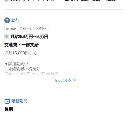
給与
給与UP
昇給あり
交通費有
月給28.6万円～50万円
正
交通費：
一部支給
※月15,000円まで
▼試用期間中
・未経験者の横乗り
日給：6,000円 (1～3日×4時間)
└職場案内など
もっと見る
※経験者の方は、次の日から運転していただきます!!
※研修期間の雇用形態・給与は同条件
・未経験者
勤務期間
日給：10,000円 (1～3か月)
長期
※横に社員が乗って練習します!!
※研修期間の雇用形態・給与は同条件
・経験者(海上コンテナ運転手)