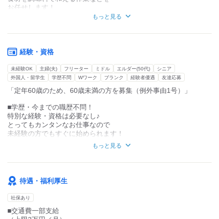
120円で食べられます♪
お任せします！
もっと見る
どちらの作業も経験は不要！
◆バスでの無料送迎あり！
誰でも出来るようになっている
￣￣￣￣￣￣￣￣￣￣￣
簡単な作業ですよ☆
太田駅からバスで無料送迎を
.
経験・資格
行っています！
.
【お仕事スタートまでの流れ】
「駅から遠いから通えない。。。」
未経験OK
主婦(夫)
フリーター
ミドル
エルダー(50代)
シニア
バイトルから応募♪
なんて方も安心です☆
外国人・留学生
学歴不問
Wワーク
ブランク
経験者優遇
友達応募
▼
「定年60歳のため、60歳未満の方を募集（例外事由1号）」
面接
【面接について】
▼
■学歴・今までの職歴不問！
合格！採用決定☆
◎面接日
特別な経験・資格は必要なし♪
▼
毎週火曜日～木曜日に実施中です！
入社説明会
とってもカンタンなお仕事なので
社内ルールの説明、各種手続きなど
未経験の方でもすぐに始められます！
他の日程を希望の場合も
▼
お気軽にご相談ください！
もっと見る
本格的に勤務開始！
■主婦(夫)、フリーター、シニア…
最初は先輩に習いながら
幅広い年齢の方が活躍中！
当日は「履歴書」「本人確認書類」（免許書等）をお持ちくださ
進めていきましょう☆
い！
■色んなタイプの仕事があるので
待遇・福利厚生
どなたでも活躍できる環境！
社保あり
【こんな人にぴったり】
・モクモク派
■交通費一部支給
・働く時間を自分で選びたい