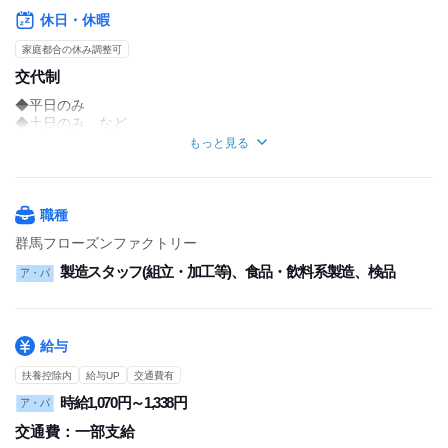
《夜勤》
休日・休暇
20:00～翌5:00
21:00～翌6:00
家庭都合の休み調整可
.
交代制
.
◎調理補助
◆平日のみ
《日勤》
◆土日のみ など
8:00～17:00
その他にもいろいろな勤務スタイルの方がいます！
もっと見る
9:00～18:00
まずは一度面接会にお越しください☆
《夜勤》
19:00～翌4:00
職種
20:00～翌5:00
21:00～翌6:00
群馬フローズンファクトリー
製造スタッフ(組立・加工等)、食品・飲料系製造、検品
短時間の勤務もOKです！
ア・パ
あなたの勤務可能な時間と
弊社のシフトを調整いたします！
.
.
給与
《残業に関して》
生産量に応じて
扶養控除内
給与UP
交通費有
1日1時間～2時間程度の残業を
時給1,070円～1,338円
ア・パ
お願いする場合があります(__)
交通費：
一部支給