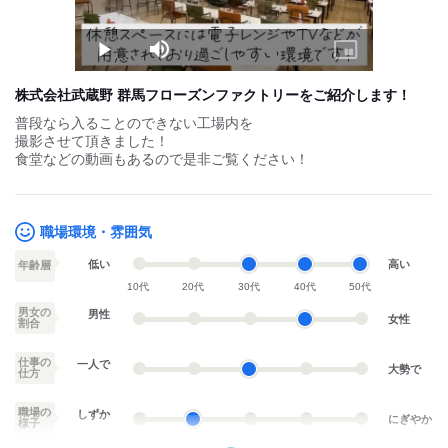
Play
Mute
Picture-
in-
Picture
株式会社武蔵野 群馬フローズンファクトリーをご紹介します！
普段なら入ることのできない工場内を
撮影させて頂きました！
食堂などの動画もあるので是非ご覧ください！
職場環境・雰囲気
低い
高い
年齢層
10代
20代
30代
40代
50代
男女の
男性
女性
割合
仕事の
一人で
大勢で
仕方
職場の
しずか
にぎやか
様子