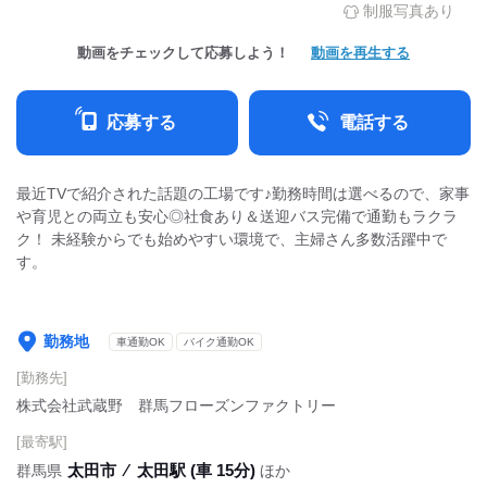
制服写真あり
動画をチェックして応募しよう！
動画を再生する
応募する
電話する
最近TVで紹介された話題の工場です♪勤務時間は選べるので、家事
や育児との両立も安心◎社食あり＆送迎バス完備で通勤もラクラ
ク！ 未経験からでも始めやすい環境で、主婦さん多数活躍中で
す。
勤務地
車通勤OK
バイク通勤OK
[勤務先]
株式会社武蔵野 群馬フローズンファクトリー
[最寄駅]
太田市
⁄
太田駅 (車 15分)
群馬県
ほか