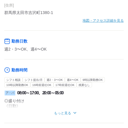
[住所]
群馬県太田市吉沢町1380-1
地図・アクセス詳細を見る
勤務日数
週2・3〜OK、週4〜OK
勤務時間
シフト相談
シフト提出/月
週2・3〜OK
週4〜OK
9時以降勤務OK
10時以降勤務OK
16時前退社OK
17時前退社OK
残業なし
08:00～17:00、20:00～05:00
ア・パ
◎盛り付け
《日勤》
8:00～17:00(残業なしも対応OK)
もっと見る
9:00～18:00
13:00～19:00