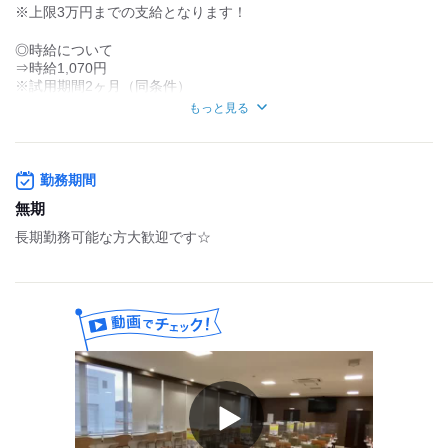
※上限3万円までの支給となります！
◎時給について
⇒時給1,070円
※試用期間2ヶ月（同条件）
もっと見る
夜間の時
時給1338円
◎月収例
勤務期間
◆扶養内で働きたい方（1日4時間×週3日）
時給：1,070円(22時以降 1338円）
無期
1日の収入：1,070円 × 4時間 ＝ 4,280円
長期勤務可能な方大歓迎です☆
月収：4,280円 × 12日 ＝ 約51,360円
「家事や育児の合間に無理なく働くイメージ」
◆夕方パートでしっかり収入を確保（1日5時間×週5日）
時給：1,070円(22時以降 1338円）
1日の収入：1,070円 × 5時間 ＝ 5,350円
月収：5,350円 × 20日 ＝ 約107,000円
「子育てが落ち着き、もう少し収入を増やしたい方にぴったり」
Play
Video