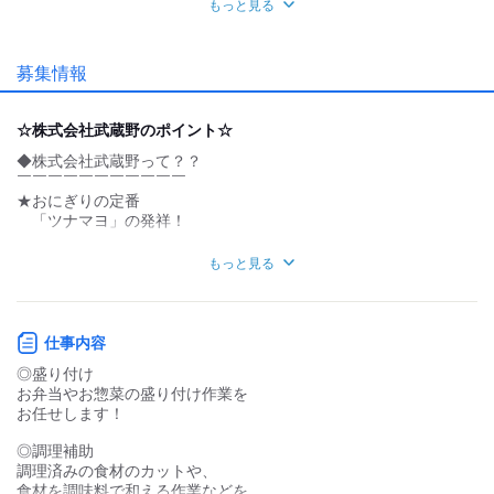
もっと見る
業務外交流少ない
業務外交流多い
募集情報
個性が生かせる
協調性がある
デスクワーク
立ち仕事
☆株式会社武蔵野のポイント☆
◆株式会社武蔵野って？？
お客様との対話が
お客様との対話が
少ない
多い
￣￣￣￣￣￣￣￣￣￣￣
★おにぎりの定番
力仕事が少ない
力仕事が多い
「ツナマヨ」の発祥！
★おにぎりのお米とのりを
知識・経験不要
知識・経験必要
もっと見る
別々にすることを開発した会社！
今はセブンイレブン向けの食品の
製造を請け負っている歴史ある会社です☆
仕事内容
◎盛り付け
◆120円の美味しい社食が食べられます☆
お弁当やお惣菜の盛り付け作業を
￣￣￣￣￣￣￣￣￣￣￣￣￣￣￣￣￣￣￣￣
お任せします！
従業員のために120円社食を
ご用意しています！
◎調理補助
美味しい定食や、
調理済みの食材のカットや、
栄養バランスの整った食事を
食材を調味料で和える作業などを