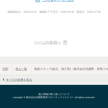
「バイトルを見た」とお申し付けください。
この仕事をメールで送る
公開
【面接について】
掲載開始日：
2026-04-01
掲載終了予定日：
2026-09-30
更新日：
2026-07-08
◎面接日
毎週火曜日～木曜日に実施中です！
代表者名
安田信行
他の日程を希望の場合も
お気軽にご相談ください！
事業内容
当日は「履歴書」「本人確認書類」（免許書等）をお持ちくださ
ページの先頭へ
い！
弁当・おにぎり・寿司・調理パン・調理麺等の製造および販売・
スポーツレジャー施設の運営、管理
TOP
求人一覧
製造スタッフ(組立・加工等)（株式会社武蔵野 群馬フ
すべての仕事を見る
個人情報の取り扱いについて
copyright ©
株式会社武蔵野群馬フローズンファクトリー
all rights reserved.