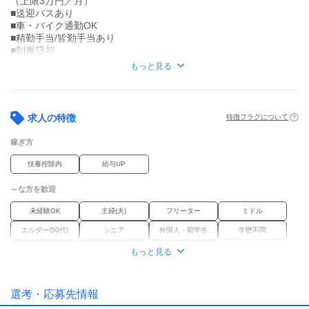
（上限3万円／月）
■送迎バスあり
■車・バイク通勤OK
■精勤手当/皆勤手当あり
■制服貸与
■保養所・提携施設の割引あり
もっと見る
■個人ロッカーあり
■残業手当あり
■出生祝金 10万円支給
※入社1年以上の方が対象
求人の特徴
特徴フラグについて
■扶養内での勤務OK
■屋内原則禁煙
稼ぎ方
■1食120円の社員食堂あり
■休憩スペースあり
扶養控除内
給与UP
■社員割引あり
～な方を歓迎
未経験OK
主婦(夫)
フリーター
ミドル
エルダー(50代)
シニア
外国人・留学生
学歴不問
Wワーク
ブランク
経験者優遇
もっと見る
職場環境
選考・応募先情報
オープニング
車通勤OK
バイク通勤OK
禁煙・分煙