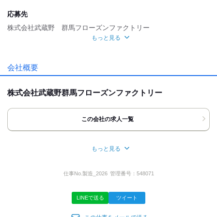
魅力的な待遇
応募先
交通費有
社保あり
株式会社武蔵野 群馬フローズンファクトリー
もっと見る
自分らしい恰好
面接地
髪自由
ピアスOK
[最寄駅]
会社概要
応募時のメリット
太田市
⁄
太田駅 (車 15分)
群馬県
ほか
友達応募
株式会社武蔵野群馬フローズンファクトリー
[住所]
群馬県太田市吉沢町1380-1
この会社の求人一覧
地図・アクセス詳細を見る
もっと見る
応募方法
所在地
◆WEB応募24時間受付中
埼玉県朝霞市西原1-1-1
仕事No.
製造_2026
管理番号：
548071
【応募する】ボタンよりエントリーしてください。
携帯電話の番号・アドレスなど、
普段つながりやすい連絡先を入力ください。
LINEで送る
ツイート
株式公開区分
◆TEL応募10:00～17:00