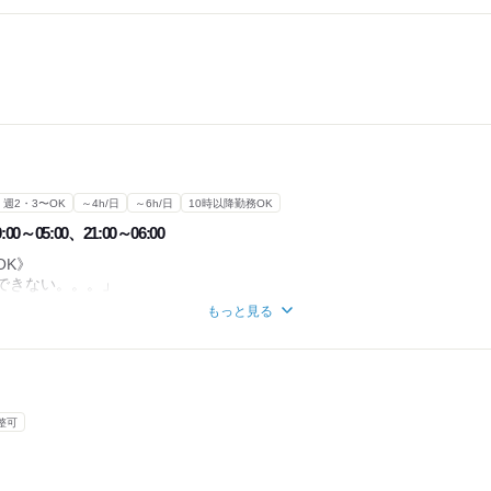
週2・3〜OK
～4h/日
～6h/日
10時以降勤務OK
:00～05:00、21:00～06:00
OK》
できない。。。」
務開始もOKです！
もっと見る
内にやってみませんか？
日4～5時間
整可