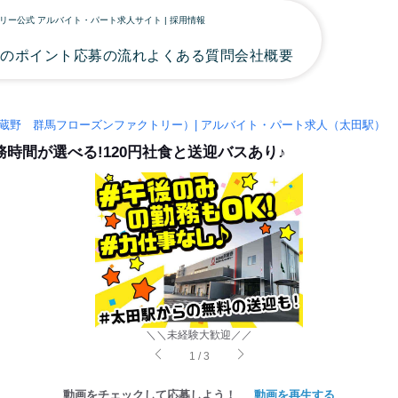
ー公式 アルバイト・パート求人サイト | 採用情報
事のポイント
応募の流れ
よくある質問
会社概要
蔵野 群馬フローズンファクトリー）| アルバイト・パート求人（太田駅）
時間が選べる!120円社食と送迎バスあり♪
＼＼未経験大歓迎／／
1
/
3
動画をチェックして応募しよう！
動画を再生する