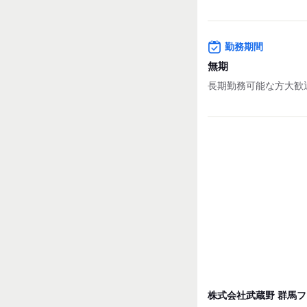
夜間の時
時給1338円
◎月収例
勤務期間
◆扶養内で働きたい方（
時給：1,070円(22時
無期
1日の収入：1,070円 × 
長期勤務可能な方大歓
月収：4,280円 × 12日 
「家事や育児の合間に
◆夕方パートでしっかり
時給：1,070円(22時
1日の収入：1,070円 × 
月収：5,350円 × 20日 
「子育てが落ち着き、
株式会社武蔵野 群馬