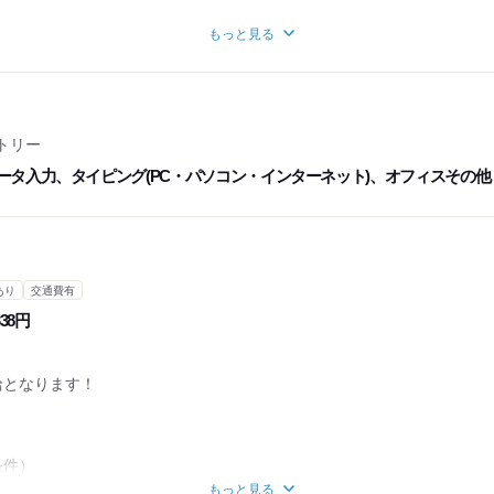
勤務スタイルの方がいます！
もっと見る
越しください☆
をご相談いただけます。
トリー
ータ入力、タイピング(PC・パソコン・インターネット)、オフィスその他
る方も歓迎
あり
交通費有
338円
給となります！
条件）
もっと見る