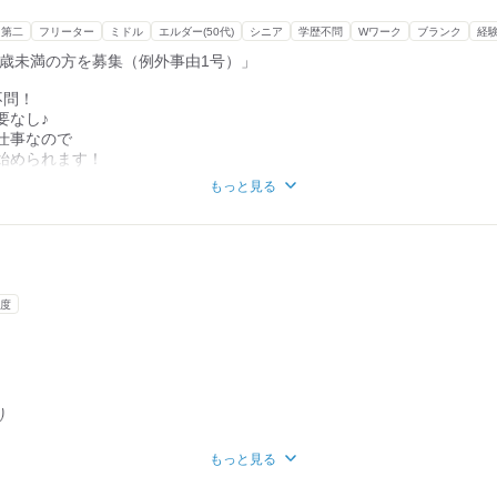
（夜間なのでほとんどございません）
ない。。。」
・第二
フリーター
ミドル
エルダー(50代)
シニア
学歴不問
Wワーク
ブランク
経
0歳未満の方を募集（例外事由1号）」
すい内容で、
育て明けの方でも安心してスタートできます。
不問！
丁寧に教えてくれるので心配いりません。
要なし♪
仕事なので
実施中です！
始められます！
も
もっと見る
ー、シニア…
い！
中！
人確認書類」（免許書等）をお持ちください！
があるので
環境！
度
】
びたい
り
割引あり
もっと見る