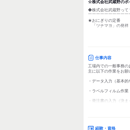
デスクワーク
☆株式会社武蔵野のポ
◆株式会社武蔵野って
お客様との対話が
少ない
￣￣￣￣￣￣￣￣￣￣
★おにぎりの定番
力仕事が少ない
「ツナマヨ」の発祥
★おにぎりのお米との
知識・経験不要
別々にすることを開
今はセブンイレブン向
40代～60代活躍中！
製造を請け負っている
仕事内容
工場内での一般事務の
◆120円の美味しい社
主に以下の作業をお願
￣￣￣￣￣￣￣￣￣￣
従業員のために120円
・データ入力（基本的
ご用意しています！
・ラベルフィルム作業
美味しい定食や、
栄養バランスの整った
・発注書の入力（決ま
120円で食べられます♪
・検品作業（数量など
◆バスでの無料送迎あ
・固定資産の確認作業
￣￣￣￣￣￣￣￣￣￣
太田駅からバスで無料
経験・資格