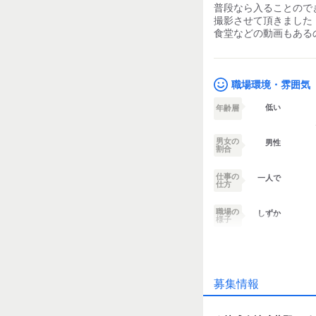
普段なら入ることので
撮影させて頂きました
食堂などの動画もある
職場環境・雰囲気
低い
年齢層
男女の
男性
割合
仕事の
一人で
仕方
職場の
しずか
様子
業務外交流少ない
募集情報
個性が生かせる