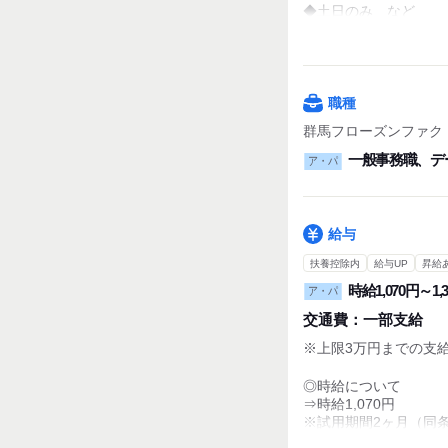
◆土日のみ など
その他にもいろいろな
15:00～20:00
まずは一度面接会にお
20:00 - 5:00
21:00 - 6:00
職種
など、ご希望の時間帯
群馬フローズンファク
週2日～勤務OK
一般事務職、デ
ア・パ
土・日・祝に勤務でき
給与
扶養控除内
給与UP
昇給
時給1,070円～1,
ア・パ
交通費：
一部支給
※上限3万円までの支
◎時給について
⇒時給1,070円
※試用期間2ヶ月（同