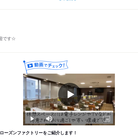
1日4時間×週3日）
以降 1338円）
4時間 ＝ 4,280円
迎です☆
＝ 約51,360円
無理なく働くイメージ」
収入を確保（1日5時間×週5日）
以降 1338円）
5時間 ＝ 5,350円
＝ 約107,000円
もう少し収入を増やしたい方にぴったり」
Play
Video
Play
Mute
Picture-
in-
Picture
フローズンファクトリーをご紹介します！