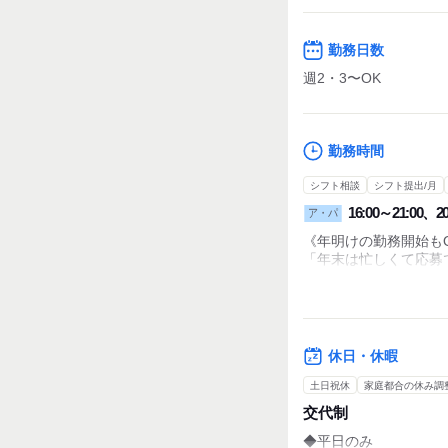
勤務日数
週2・3〜OK
勤務時間
シフト相談
シフト提出/月
16:00～21:00、20
ア・パ
《年明けの勤務開始も
「年末は忙しくて応募
そんな方は年明けの勤
まずは面接だけでも年
16:00～6:00の間で1
休日・休暇
※勤務時間例
土日祝休
家庭都合の休み調
交代制
16:00～21:00
◆平日のみ
17:00～21:00