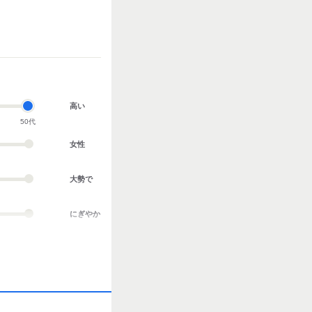
高い
50代
女性
大勢で
にぎやか
業務外交流多い
協調性がある