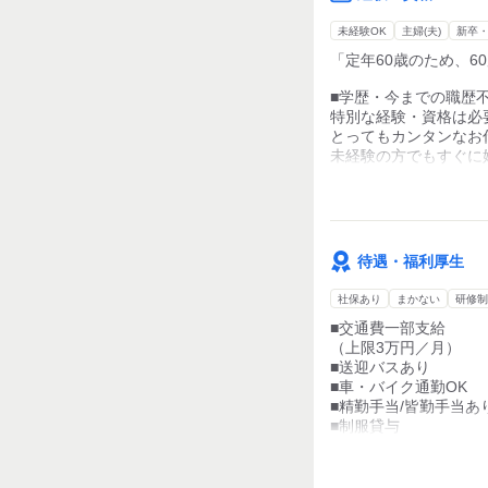
・電話対応・来客対応
行っています！
「駅から遠いから通え
未経験OK
主婦(夫)
新卒
・従業員のご相談受付
なんて方も安心です☆
「定年60歳のため、6
事務未経験でも始めや
ブランクがある方や子
■学歴・今までの職歴
【面接について】
最初は先輩スタッフが
特別な経験・資格は必
◎面接日
とってもカンタンなお
毎週火曜日～木曜日に
未経験の方でもすぐに
他の日程を希望の場合
■主婦(夫)、フリータ
お気軽にご相談くださ
幅広い年齢の方が活躍
当日は「履歴書」「本
■色んなタイプの仕事
待遇・福利厚生
どなたでも活躍できる
社保あり
まかない
研修制
【こんな人にぴったり
・お話が好き
■交通費一部支給
・働く時間を自分で選
（上限3万円／月）
■送迎バスあり
■車・バイク通勤OK
■精勤手当/皆勤手当あ
■制服貸与
■保養所・提携施設の
■個人ロッカーあり
■残業手当あり