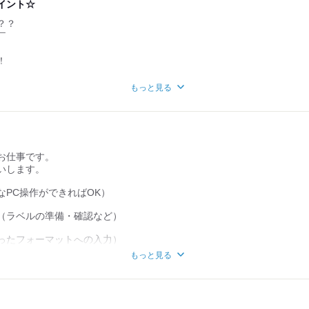
イント☆
？？
￣
！
りを
もっと見る
発した会社！
けの食品の
歴史ある会社です☆
お仕事です。
食が食べられます☆
いします。
￣￣￣￣￣￣￣￣￣￣
社食を
なPC操作ができればOK）
（ラベルの準備・確認など）
食事を
ったフォーマットへの入力）
もっと見る
の簡単チェック）
り！
（一覧を見ながら確認）
￣
送迎を