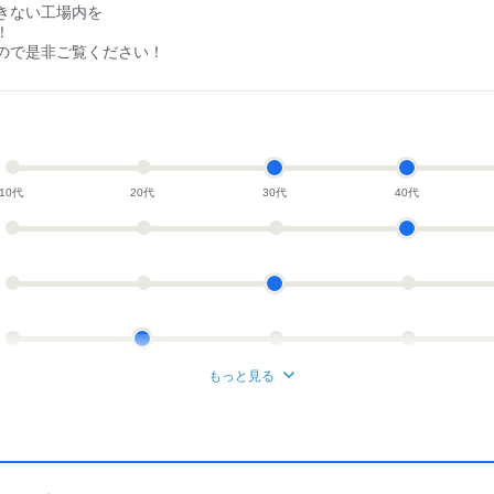
きない工場内を
！
ので是非ご覧ください！
10代
20代
30代
40代
もっと見る