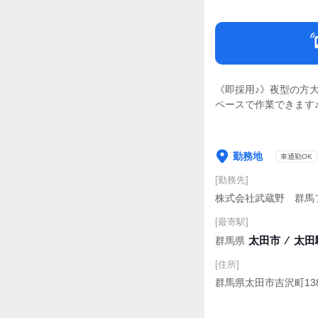
《即採用♪》夜型の方
ペースで作業できます
勤務地
車通勤OK
[勤務先]
株式会社武蔵野 群馬
[最寄駅]
太田市
⁄
太田駅
群馬県
[住所]
群馬県太田市吉沢町138