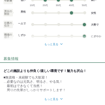
低い
高い
年齢層
10代
20代
30代
40代
50代
男女の
男性
女性
割合
仕事の
一人で
大勢で
仕方
職場の
しずか
にぎやか
様子
もっと見る
業務外交流少ない
業務外交流多い
募集情報
個性が生かせる
協調性がある
デスクワーク
立ち仕事
どこの施設よりも仲良く/楽しい環境です！魅力も沢山！
■無資格・未経験でも大歓迎！
お客様との対話が
お客様との対話が
少ない
多い
…必要なのは元気さ、明るさ、やる気！
最初はできなくて当然！
力仕事が少ない
力仕事が多い
周りの先輩がしっかりサポートします！
■資格取得支援制度あり
知識・経験不要
知識・経験必要
もっと見る
…働きながらキャリアアップを