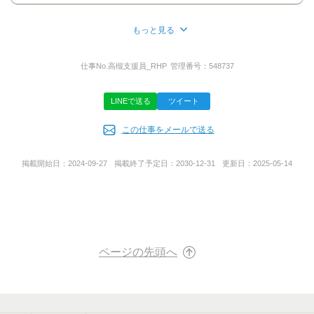
スムーズにご案内できます。
■応募ボタン ‐24時間受付中‐
もっと見る
担当者より折り返しご連絡いたします。
所在地
携帯電話など、
大阪府茨木市茨木市耳原3-8-25
仕事No.
高槻支援員_RHP
管理番号：
548737
普段つながりやすい連絡先を
ご記入ください。
LINEで送る
ツイート
ご質問などのお問い合わせも大歓迎です！
事業内容
ご応募お待ちしております。
この仕事をメールで送る
障がい者生活介護施設
掲載開始日：
2024-09-27
掲載終了予定日：
2030-12-31
更新日：
2025-05-14
担当者
URL
採用担当まで
https://www.youtube.com/@will3049
ページの先頭へ