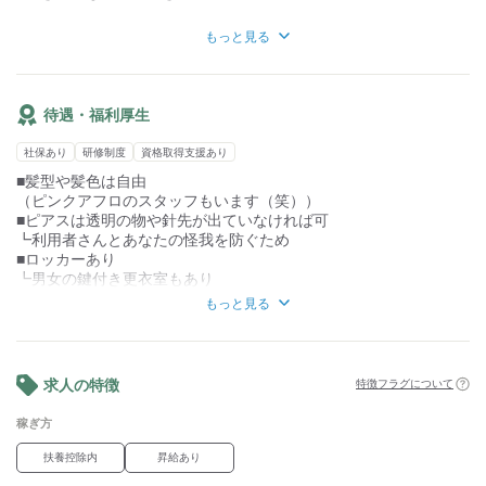
職場見学も可能ですので、
【歓迎】
お気軽にご連絡ください♪
もっと見る
■土曜・祝日に勤務できる方
ご応募お待ちしております。
■ブランクのある方
■経験者
■有資格者
待遇・福利厚生
■扶養内勤務OK
社保あり
研修制度
資格取得支援あり
■髪型や髪色は自由
（ピンクアフロのスタッフもいます（笑））
■ピアスは透明の物や針先が出ていなければ可
┗利用者さんとあなたの怪我を防ぐため
■ロッカーあり
┗男女の鍵付き更衣室もあり
■社会保険制度完備
もっと見る
■制服貸与
■自転車・バイク通勤OK
■転勤なし
■研修制度あり
求人の特徴
特徴フラグについて
■社内教育制度あり
■資格取得支援制度あり
稼ぎ方
■夜勤なし
■受動喫煙防止対策あり
扶養控除内
昇給あり
・屋内禁煙