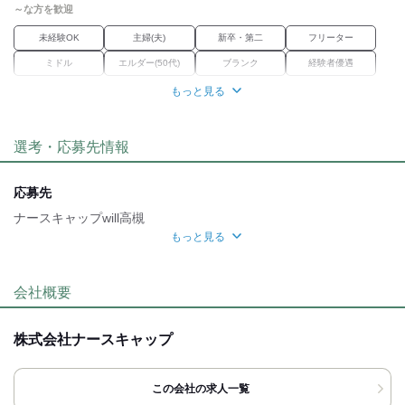
・屋外に喫煙場所あり
～な方を歓迎
kkw_dm2203
未経験OK
主婦(夫)
新卒・第二
フリーター
ミドル
エルダー(50代)
ブランク
経験者優遇
もっと見る
職場環境
車通勤OK
バイク通勤OK
禁煙・分煙
選考・応募先情報
魅力的な待遇
交通費有
社保あり
研修制度
資格取得支援あり
応募先
ナースキャップwill高槻
自分らしい恰好
もっと見る
髪自由
服装自由
応募方法
最後までお読みいただき
会社概要
ありがとうございます！
お電話、または応募ボタン(WEB応募)より
株式会社ナースキャップ
ご応募ください。
■お電話の場合
この会社の求人一覧
「バイトルを見た」と言っていただけると