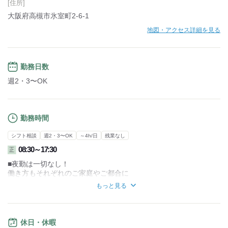
[住所]
大阪府高槻市氷室町2-6-1
地図・アクセス詳細を見る
勤務日数
週2・3〜OK
勤務時間
シフト相談
週2・3〜OK
～4h/日
残業なし
08:30～17:30
正
■夜勤は一切なし！
働き方もそれぞれのご家庭やご都合に
合わせて相談させていただきますので
もっと見る
お気軽に言ってください♪
■希望の休みがとりやすい！
「スタッフ第一！働く環境は文句なし！」
休日・休暇
うちで働くスタッフは口をそろえて言います。