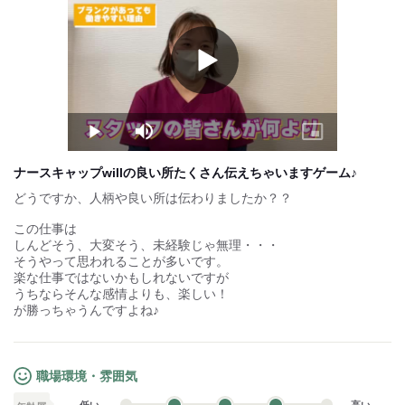
週3~OKなので柔軟にシフト調整！
試用期間：
なし
Play
Video
Play
Mute
Picture-
in-
Picture
ナースキャップwillの良い所たくさん伝えちゃいますゲーム♪
どうですか、人柄や良い所は伝わりましたか？？
この仕事は
しんどそう、大変そう、未経験じゃ無理・・・
そうやって思われることが多いです。
楽な仕事ではないかもしれないですが
うちならそんな感情よりも、楽しい！
が勝っちゃうんですよね♪
職場環境・雰囲気