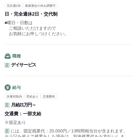
どこの施設よりもスタッフ同士が仲が良くて
完全週2休
家庭都合の休み調整可
笑いにあふれていて、何より楽しい自信があります！
日・完全週休2日・交代制
だからこそ希望の休みもとりやすく
働き方もかなり自由です！
■曜日・日数は
ご相談いただけますので
動画を見ていただいたら分かります♪
お気軽にお申しつけください。
職種
デイサービス
正
給与
扶養控除内
昇給あり
交通費有
月給21万円～
正
交通費：
一部支給
※規定あり
には、固定残業代：20,000円／13時間相当分が含まれます。
正
※上記を超えて残業をした場合は、別途残業代をお支払いしま