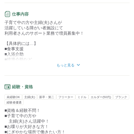
目指すあなたを全力応援！
資格取得にかかる費用は全額支給！
仕事内容
■充実の研修制度＆教育制度
子育て中の方や主婦(夫)さんが
…スタートからその後まで、
活躍している障がい者施設にて
研修スケジュールもしっかり
利用者さんのサポート業務で増員募集中！
用意しています。
いきなり「やってみよう！」
【具体的には…】
みたいなことは無いので
■食事支援
未経験でも安心です♪
■入浴介助
■排泄介助など
■制服貸与
…出勤前の忙しい時間に
もっと見る
上記のような、
服装に悩む必要なし♪
利用者様が日常生活を
過ごす上で必要なサポートを
■自転車・バイク通勤OK
お願いいたします◎
…交通機関利用時のストレスや
経験・資格
ダイヤを気にせず出勤できます。
未経験やブランクのある方が
未経験OK
主婦(夫)
新卒・第二
フリーター
ミドル
エルダー(50代)
ブランク
安心して働けるような、
■イベントも沢山
経験者優遇
研修制度やサポート体制も
…クリスマス会や節分など
■資格＆経験不問！
整えております◎
イベントも全力で楽しみます！
■子育て中の方や
過去には利用者さんと一緒に
主婦(夫)さん活躍中！
笑顔いっぱいのあたたかい雰囲気の中で
空を飛んだこともあります…♪
■お喋りが大好きな方！
あなたも一緒に働きませんか？
（パラグライダー）
■にぎやかな場所で働きたい方！