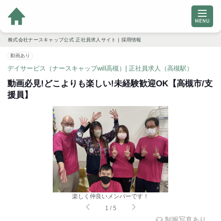
株式会社ナースキャップ公式 正社員求人サイト | 採用情報
動画あり
デイサービス（ナースキャップwill高槻）| 正社員求人（高槻駅）
動画必見!どこよりも楽しい!未経験歓迎OK【高槻市/支
援員】
楽しく仲良いメンバーです！
1
/
5
制服写真あり