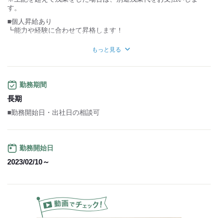
す。
■個人昇給あり
┗能力や経験に合わせて昇格します！
■研修期間2ヵ月あり：同条件
もっと見る
┗先輩スタッフが丁寧に教えます！
研修はしっかりとスケジュールや
マニュアルなどが決まっているので
勤務期間
「現場で見て学ぶ！」
みたいなやり方じゃないので
長期
無資格・未経験の方でも安心です！
■勤務開始日・出社日の相談可
■諸手当あり
┗資格支援費用全額負担
勤務開始日
将来、資格を取って働きたい方など
必要な費用はすべて会社で負担します！
2023/02/10～
無資格未経験からのスタート大歓迎です！
------------------------------------------
パート勤務も同時募集中！
時給:1,100円~1,200円
勤務時間：9:00~17:30