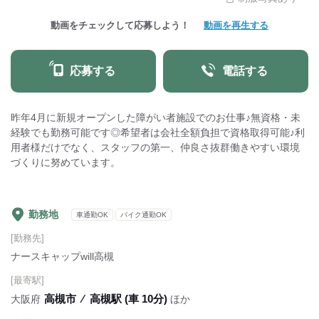
動画をチェックして応募しよう！
動画を再生する
応募する
電話する
昨年4月に新規オープンした障がい者施設でのお仕事♪無資格・未
経験でも勤務可能です◎希望者は会社全額負担で資格取得可能♪利
用者様だけでなく、スタッフの第一、仲良さ抜群働きやすい環境
づくりに努めています。
勤務地
車通勤OK
バイク通勤OK
[勤務先]
ナースキャップwill高槻
[最寄駅]
高槻市
⁄
高槻駅 (車 10分)
大阪府
ほか