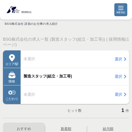
BSG株式会社 請負のお仕事の求人紹介
BSG株式会社の求人一覧 (製造スタッフ(組立・加工等)) | 採用情報(1
ページ)
未選択
選択
エリア/駅
製造スタッフ(組立・加工等)
選択
職種
未選択
選択
こだわり
1
ヒット数
件
おすすめ
新着順
給与順