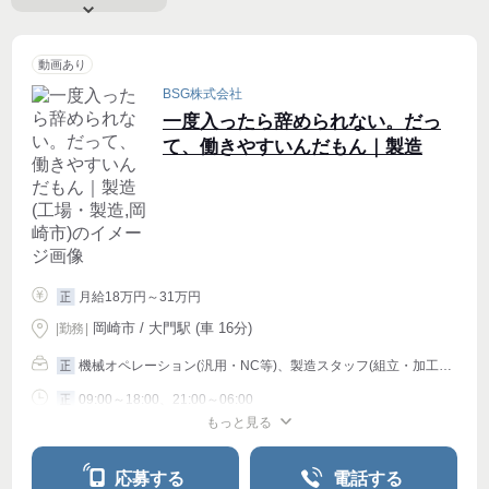
動画あり
BSG株式会社
一度入ったら辞められない。だっ
て、働きやすいんだもん｜製造
月給18万円～31万円
正
岡崎市 / 大門駅 (車 16分)
|
勤務
|
機械オペレーション(汎用・NC等)、製造スタッフ(組立・加工等)、仕分け・シール貼り
正
09:00～18:00、21:00～06:00
正
もっと見る
シフト相談
応募する
電話する