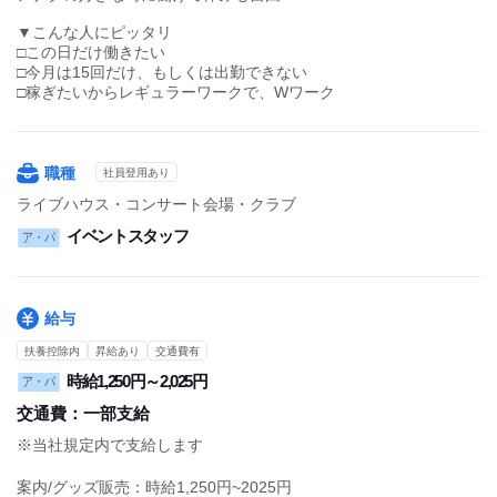
登録会に参加していただくと、イベントの詳細が知れます！
試用期間：
なし
★動画必見★LIVE STAFF大募集♪
☆夏にはフェスやイベントが盛り沢山☆
心機一転★楽しい経験はじめちゃいましょう♪
職場環境・雰囲気
低い
高い
年齢層
10代
20代
30代
40代
50代
男女の
男性
女性
割合
仕事の
一人で
大勢で
仕方