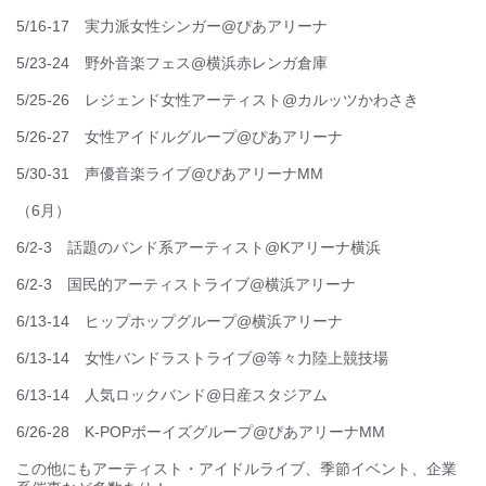
[住所]
株式会社横浜イベントサービス
神奈川県横浜市西区浅間町1丁目13-8 共益ビル1F
アクセス詳細を見る
この会社の求人一覧
応募方法
★応募後の流れ★
もっと見る
所在地
▼STEP,1
応募するボタンをクリック！
神奈川県横浜市西区浅間町１丁目１３‐８ １Ｆ
仕事No.
yokohama2026SPK案内金沢
管理番号：
553699
↓
▼STEP,2
応募直後にSMSとメールに届く
LINEで送る
ツイート
簡単なアンケートにご回答下さい！
代表者名
（所要時間1分）
この仕事をメールで送る
茂木 俊作
登録会の参加日を決めてもらいます！
即日の予約もOK◎
↓
掲載開始日：
2026-05-01
掲載終了予定日：
2027-04-30
更新日：
2026-06-29
▼STEP,3
サービス地域
登録会当日！
私服参加もOK！
神奈川県、東京都を中心に関東一円
【登録会の内容（計、約60分）】