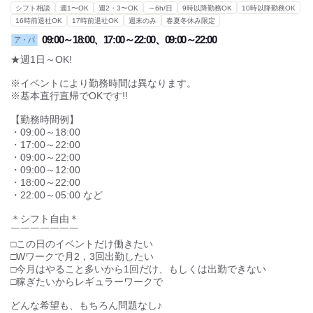
※基本直行直帰でOKです!!
【勤務時間例】
・09:00～18:00
休日・休暇
・17:00～22:00
・09:00～22:00
家庭都合の休み調整可
・09:00～12:00
月・火・水・木・金・土・日・祝日・交代制
・18:00～22:00
・22:00～05:00 など
登録制なので1度登録してしまえば
アナタの好きな時に働けて休みも自由♪
＊シフト自由＊
もっと見る
￣￣￣￣￣￣￣
▼こんな人にピッタリ
□この日のイベントだけ働きたい
□この日だけ働きたい
□Wワークで月2，3回出勤したい
□今月は15回だけ、もしくは出勤できない
□今月はやること多いから1回だけ、もしくは出勤できない
□稼ぎたいからレギュラーワークで、Wワーク
職種
社員登用あり
□稼ぎたいからレギュラーワークで
ライブハウス・コンサート会場・クラブ
どんな希望も、もちろん問題なし♪
イベントスタッフ
ア・パ
7日だけの単発から
レギュラーまで大歓迎です☆
給与
★新大学生も採用中です！★
・友達と参加したい
扶養控除内
昇給あり
交通費有
・思い出作りでイベントスタッフに