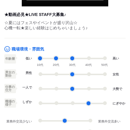
まかない
研修制度
*☆嬉しい高待遇☆*
★履歴書＆証明写真不要
※簡単なアンケートを登録会で記載いただきます。
★給与は月2回の銀行振り込み
★交通費支給(当社規定内)
★特別手当あり
★初回特別手当※規定あり
もっと見る
★社員登用制度あり
★業界就職制度あり
★深夜時給9％UP
★残業代支給
Happyボーナス
Happyボーナスとは
★お弁当支給
1,000
円
★直行直帰OK（現場によっては乗り合わせでの移動もあり）
★雇用保険（規定による）
登録日の翌月末日までに
★労災保険
初めて勤務頂いた方全員に
初回特別手当を支給します。
もっと見る
【設営・撤去】
2,000円
【設営・撤去以外】
求人の特徴
特徴フラグについて
1,000円