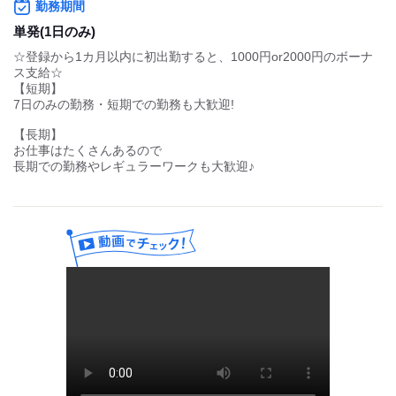
＊お客様の案内
＊グッズ販売
5/26-27 女性アイドルグループ@ぴあアリーナ
＊準備や片付け
5/30-31 声優音楽ライブ@ぴあアリーナMM
仕事はチームで行うので未経験の方でも大丈夫です（＾＾）
（6月）
一度は行ってみたい★
もっと見る
超有名歌手やアイドルのLIVE STAFF♪
6/2-3 話題のバンド系アーティスト@Kアリーナ横浜
どうせやるなら楽しく働こッ★
6/2-3 国民的アーティストライブ@横浜アリーナ
たくさんの仲間とLIVEが待ってます！
経験・資格
6/13-14 ヒップホップグループ@横浜アリーナ
なんと！！＜時給1,200円以上♪＞
未経験OK
学生
新卒・第二
フリーター
学歴不問
Wワーク
ブランク
1勤務だけで日給17,000円以上!!!
6/13-14 女性バンドラストライブ@等々力陸上競技場
履歴書不要
友達応募
サクッとGETできちゃいます♪
★18歳～69代のSTAFF活躍中！
6/13-14 人気ロックバンド@日産スタジアム
※大学生,短大生,専門学生,フリーターさん活躍中!
「単発で試しに1回だけ」
★上京組の方も大歓迎！
「月○万円くらい稼ぎたい!!」
6/26-28 K-POPボーイズグループ@ぴあアリーナMM
★短期!!もOK♪
そんな働き方も大大大歓迎です!
この他にもアーティスト・アイドルライブ、季節イベント、企業
やりたい気持ちに年齢なんて関係なし♪
友達を誘って一緒に勤務ももちろんOKです(つω^)☆
系催事など多数あり！
学生･フリーター･主婦(夫)、Wワーク…
ご希望のイベントでシフト提出をお願いいたします！
もっと見る
休みの日、空き時間を利用して働けます!
登録から1カ月以内に初出勤すると、1000円or2011円のボーナス
支給☆
気になったらまず応募してみてください!
待遇・福利厚生