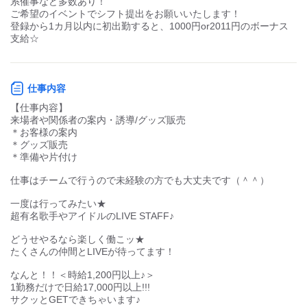
・履歴書に代わる簡単なアンケートを
ご記載いただきます。
事業内容
ページの先頭へ
・ご記載内容に沿ってご質問させていただきます。
催事(コンサート・企業イベント・式典・展示会等)の運営請負業
（約15～20分）
↓
会社説明の動画をご視聴いただきます。
（約30分）
URL
↓
TOP
求人一覧
イベントスタッフ（株式会社横浜イベントサービス 金沢
質疑応答の時間を設け、
https://yes222.co.jp/
みなさんが安心して働けるように、
不明点の解消をしていきます。
すべての仕事を見る
（約10分）
ご応募お待ちしております！
個人情報の取り扱いについて
copyright ©
株式会社横浜イベントサービス
all rights reserved.