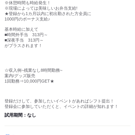
職場の
しずか
にぎやか
様子
もっと見る
業務外交流少ない
業務外交流多い
募集情報
個性が生かせる
協調性がある
デスクワーク
立ち仕事
★★レア案件★★選べる!!!人気フェス・横浜近郊現場♪
【今後のイベントスケジュール(予定)】
お客様との対話が
お客様との対話が
少ない
多い
（5月）
力仕事が少ない
力仕事が多い
5/5-6 歌い手グループライブ@ぴあアリーナMM
5/9-10 K-POPライブイベント@Kアリーナ横浜
知識・経験不要
知識・経験必要
もっと見る
5/13-14 グローバルボーイズグループ@Kアリーナ横浜
5/16-17 実力派女性シンガー@ぴあアリーナ
仕事内容
5/23-24 野外音楽フェス@横浜赤レンガ倉庫
【仕事内容】
来場者や関係者の案内・誘導/グッズ販売
5/25-26 レジェンド女性アーティスト@カルッツかわさき