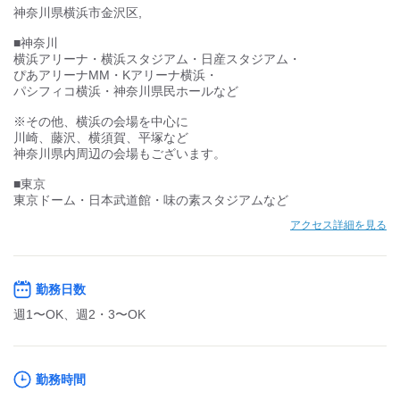
神奈川県横浜市金沢区,
■神奈川
横浜アリーナ・横浜スタジアム・日産スタジアム・
ぴあアリーナMM・Kアリーナ横浜・
もっと見る
パシフィコ横浜・神奈川県民ホールなど
アクセス詳細を見る
※その他、横浜の会場を中心に
川崎、藤沢、横須賀、平塚など
神奈川県内周辺の会場もございます。
勤務日数
■東京
週1〜OK、週2・3〜OK
東京ドーム・日本武道館・味の素スタジアムなど
勤務時間
シフト相談
週1〜OK
週2・3〜OK
～6h/日
9時以降勤務OK
10時以降勤務OK
16時前退社OK
17時前退社OK
週末のみ
春夏冬休み限定
09:00～18:00、17:00～22:00、09:00～22:00
ア・パ
★週1日～OK!
※イベントにより勤務時間は異なります。
もっと見る