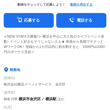
動画をチェックして応募しよう！
動画を再生する
応募する
電話する
≪NEW STAFF大募集!≫ 横浜を中心に大人気のライブイベント多
数♪ イベント好きもそうじゃない人も★ 単発から長期でサクッと
WワークOK！登録から1カ月以内に初出勤すると、1000円or2000
円のボーナス支給☆
勤務地
[勤務先]
株式会社横浜イベントサービス 金沢区
[最寄駅]
横浜市金沢区
⁄
横浜駅
神奈川県
ほか
[住所]