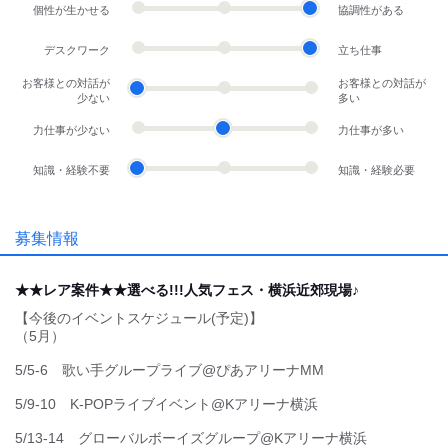
稼ぎ方
扶養控除内
昇給あり
～な方を歓迎
未経験OK
学生
新卒・第二
フリーター
学歴不問
Wワーク
ブランク
もっと見る
職場環境
禁煙・分煙
選考・応募先情報
魅力的な待遇
交通費有
まかない
研修制度
応募先
株式会社横浜イベントサービス
応募時のメリット
もっと見る
履歴書不要
友達応募
面接地
[最寄駅]
会社概要
横浜市西区
⁄
横浜駅 (徒歩 10分)
神奈川県
ほか