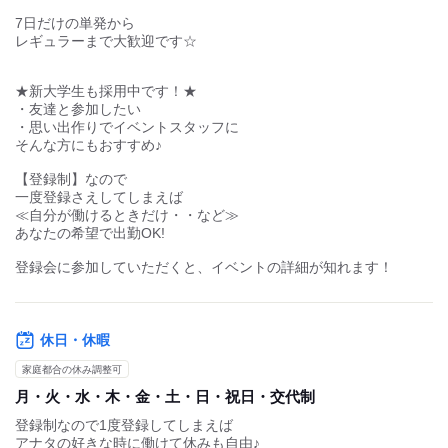
時給1,250円～2,025円
ア・パ
そんな方にもおすすめ♪
交通費：
一部支給
【登録制】なので
※当社規定内で支給します
一度登録さえしてしまえば
≪自分が働けるときだけ・・など≫
案内/グッズ販売：時給1,250円~2025円
あなたの希望で出勤OK!
※休憩時間も時給発生！
※現場によっては美味しいお弁当支給!
登録会に参加していただくと、イベントの詳細が知れます！
★登録から1カ月以内に初出勤された方全員に
もっと見る
1000円のボーナス支給♪
基本時給に加えて
■時間外手当 313円～
勤務期間
■深夜手当 313円～
単発(1日のみ)
がプラスされます！
☆登録から1カ月以内に初出勤すると、1000円or2000円のボーナ
ス支給☆
【短期】
もっと見る
7日のみの勤務・短期での勤務も大歓迎!
☆収入例~残業なし8時間勤務~
案内/グッズ販売
【長期】
1回勤務⇒10,000円GET★
お仕事はたくさんあるので
長期での勤務やレギュラーワークも大歓迎♪
登録だけして、参加したいイベントがあればシフト提出！