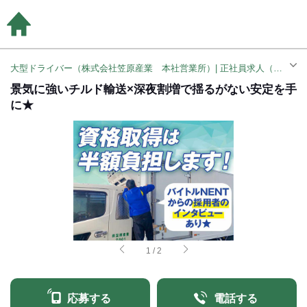
大型ドライバー（株式会社笠原産業 本社営業所）| 正社員求人（金谷駅）
景気に強いチルド輸送×深夜割増で揺るがない安定を手
に★
1
/
2
応募する
電話する