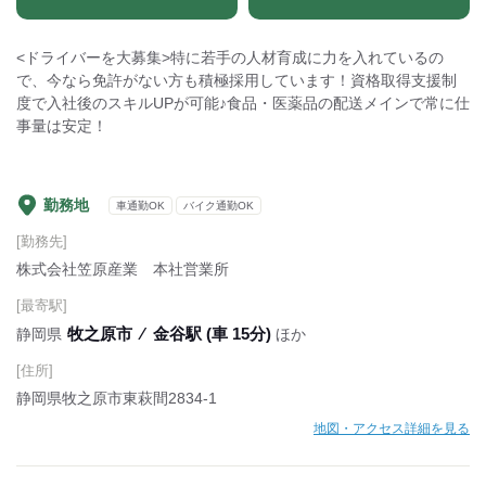
<ドライバーを大募集>特に若手の人材育成に力を入れているの
で、今なら免許がない方も積極採用しています！資格取得支援制
度で入社後のスキルUPが可能♪食品・医薬品の配送メインで常に仕
事量は安定！
勤務地
車通勤OK
バイク通勤OK
[勤務先]
株式会社笠原産業 本社営業所
[最寄駅]
牧之原市
⁄
金谷駅 (車 15分)
静岡県
ほか
[住所]
静岡県牧之原市東萩間2834-1
地図・アクセス詳細を見る