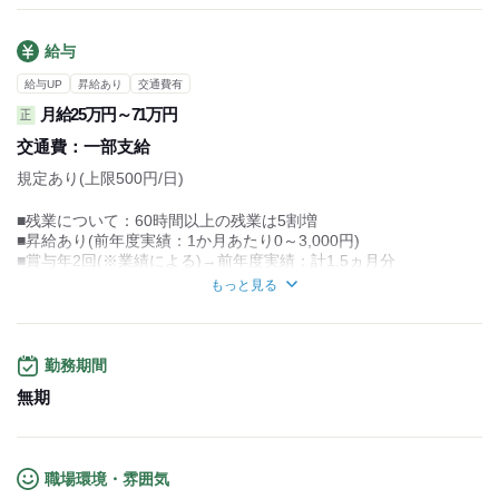
3～4店舗ほど配送
↓
13:00【終了】
給与
お疲れ様でした♪
給与UP
昇給あり
交通費有
※自分のタイミングでお休みを取ってOKです！
月給25万円～71万円
正
-----------------------------------
交通費：
一部支給
※22時～翌5時まで18歳以上の方(省令2号)
規定あり(上限500円/日)
■残業について：60時間以上の残業は5割増
■昇給あり(前年度実績：1か月あたり0～3,000円)
■賞与年2回(※業績による)→前年度実績：計1.5ヵ月分
■試用期間1ヶ月（雇用形態・給与は同条件）
もっと見る
※中型・大型免許をお持ちでない方は、
条件が異なりますので、面接時にご相談ください！
<その他手当>
勤務期間
■役職手当
無期
■資格手当
■特別休日手当
■扶養手当
<給与について>
職場環境・雰囲気
■賃金締日：20日