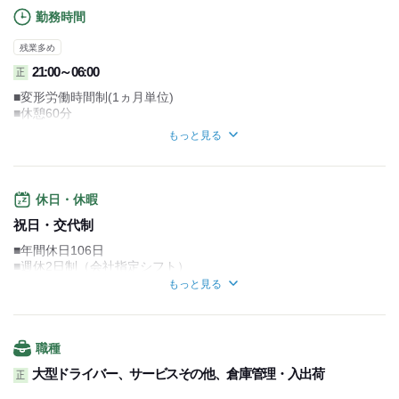
勤務時間
残業多め
21:00～06:00
正
■変形労働時間制(1ヵ月単位)
■休憩60分
■勤務時間は応相談(詳細は面接時に説明します)
もっと見る
■残業月平均50時間（※36協定あり）
<とある1日のスケジュール>
04:00【出社】
休日・休暇
積み込み作業
↓
祝日・交代制
04:30【配送へ出発】
■年間休日106日
↓
■週休2日制（会社指定シフト）
8:00【納品完了】
1～2店舗ほど配送
もっと見る
<その他休暇>
↓
■年次有給休暇(6ヵ月経過後10日付与) など
8:30【1時間休憩】
↓
9:30【作業再開】
職種
積み込み作業
大型ドライバー、サービスその他、倉庫管理・入出荷
正
↓
12:00【納品完了】