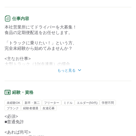
＜バイトルNEXTから採用になった方の声＞
30代男性/2025年4月入社
仕事内容
前職は建設業界で働いていましたが、
本社営業所にてドライバーを大募集！
人間関係が原因で辞めたので慎重に探していました。
食品の定期便配送をお任せします。
運送業は全くの未経験だったので不安でしたが、
「トラックに乗りたい！」という方、
大型の免許を持っていたことと、
完全未経験から始めてみませんか？
かなり細かく求人の内容が書かれていたため、
ここなら大丈夫だと思って入社を決めました。
<主なお仕事>
大型トラック（10t冷凍車）の場合
今では入社して半年なので1人で回っていますが、
<主な配送先>
最初の1ヶ月ほどは助手席に乗ったり、
もっと見る
県内→県内中部、西部地区
帰りだけ運転させてもらったりと、
県外→関西・関東地区
段階的に一人立ちに向けてサポートしてくれます。
最初は静岡～浜松間の県内配送からスタートします！
分からなければ優しく教えてくれるだけじゃなく、
経験・資格
慣れてきたら、県外への配送もお任せします！
先輩からも積極的に話してくださるので、
本当にここでよかったなと思えています。
未経験OK
新卒・第二
フリーター
ミドル
エルダー(50代)
学歴不問
ブランク
経験者優遇
友達応募
資格がない方や、未経験の方もサポートしますのでご安心下さい♪
また、いい意味で放任主義なので、
<必須>
働きながら資格取得・スキルUPが可能です！
自分主体で仕事ができるのも個人的には良いなと
■普通免許
思っているポイントです！
<あれば尚可>