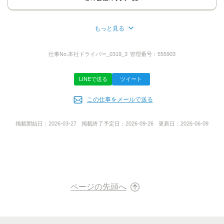
もっと見る
応募方法
所在地
<Web応募の場合>
静岡県牧之原市東萩間2834-1
仕事No.
本社ドライバー_0319_3
管理番号：
555903
任意項目に下記ご記入ください
1)連絡可能な日時
2)普段つながりやすい電話番号
LINEで送る
ツイート
代表者名
<折返し電話について>
応募後、採用担当の川井からご連絡します
この仕事をメールで送る
笠原 活彦
（電話番号：0548-27-3331）
連絡先以外を着信拒否されている方は解除願います
掲載開始日：
2026-03-27
掲載終了予定日：
2026-09-26
更新日：
2026-06-09
<お電話の場合>
事業内容
気持ち長めにコールお願いします
■一般区域貨物自動車運送事業
・ 本社 名陸自第8403号 （昭和47年1月17日取得）
<面接について>
気になる点などがあれば、なんでも聞いてください♪
■貸倉庫業
※面接から採用決定までは1週間ほどを予定
・ 常温倉庫12棟
ページの先頭へ
※面接当日は履歴書をご持参ください
・定温倉庫1棟
・冷蔵倉庫1棟
■服装
普段通りの格好でお越しください