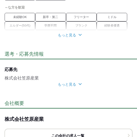
■再雇用制度あり(上限65歳まで)
■勤務延長あり(上限68歳まで)
～な方を歓迎
■復職制度あり
■社宅あり：世帯用(3部屋バス・トイレ別)
未経験OK
新卒・第二
フリーター
ミドル
→家賃45,000円ほど/月
エルダー(50代)
学歴不問
ブランク
経験者優遇
■外国人雇用実績あり
■マイカー通勤OK(駐車場あり)
女性活躍中
資格習得
正社員経験不問
職種未経験OK
もっと見る
■転勤なし
■受動喫煙対策（屋内喫煙場所あり）
職場環境
■社内に専属のAFP駐在
選考・応募先情報
（資産形成やお金の相談が気軽に出来ます）
車通勤OK
バイク通勤OK
禁煙・分煙
転勤なし
魅力的な待遇
応募先
<応募～採用決定までのフロー>
【応募】
交通費有
寮・社宅あり
社保あり
資格取得支援あり
株式会社笠原産業
↓
もっと見る
待遇充実
【面接希望日の入力】
面接地
・チャットボットに面接希望日時を入力（第3希望日まで）
自分らしい恰好
・担当者から電話もしくはメールにてご連絡
[最寄駅]
会社概要
↓
髪自由
髭(ひげ)OK
【面接】
牧之原市
⁄
金谷駅 (車 15分)
静岡県
ほか
・当日は顔写真付き履歴書をご持参ください
応募時のメリット
・普段通りの服装でお越しください
株式会社笠原産業
[住所]
↓
友達応募
静岡県牧之原市東萩間2834-1
【採用】
1週間以内に通知
この会社の求人一覧
地図・アクセス詳細を見る