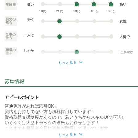
■賃金支払日：月末
低い
高い
年齢層
10代
20代
30代
40代
50代
男女の
男性
女性
割合
仕事の
一人で
大勢で
仕方
職場の
しずか
にぎやか
様子
もっと見る
業務外交流少ない
業務外交流多い
募集情報
個性が生かせる
協調性がある
デスクワーク
立ち仕事
アピールポイント
普通免許があれば応募OK！
お客様との対話が
お客様との対話が
少ない
多い
資格をお持ちでない方も積極採用しています！
資格取得支援制度があるので、若いうちからスキルUPが可能。
力仕事が少ない
力仕事が多い
ゆくゆくは大型トラックの運転もお任せします！
これまでも希望者全員に資格を取得して頂いています。
知識・経験不要
知識・経験必要
（費用は半額、会社持ちです！）
もっと見る