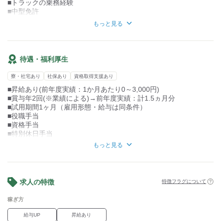
■トラックの乗務経験
■中型免許
■大型免許
もっと見る
■フォークリフト免許
■運行管理者資格
※資格取得支援制度があるので、入社後の資格取得が可能です！
待遇・福利厚生
<歓迎>
■未経験OK
寮・社宅あり
社保あり
資格取得支援あり
■学歴不問
■昇給あり(前年度実績：1か月あたり0～3,000円)
■スキルアップしたい方
■賞与年2回(※業績による)→前年度実績：計1.5ヵ月分
■フリーターOK
■試用期間1ヶ月（雇用形態・給与は同条件）
■ブランク有OK
■役職手当
※22時～翌5時まで18歳以上の方(省令2号)
■資格手当
■特別休日手当
■扶養手当
もっと見る
■資格取得支援制度あり
→関連資格の取得は半額負担
■社会保険完備
求人の特徴
特徴フラグについて
■インフルエンザ予防接種（全額会社負担）
■入院見舞金あり
稼ぎ方
■退職金制度あり(勤続3年以上)
■定年制あり(一律60歳)
給与UP
昇給あり