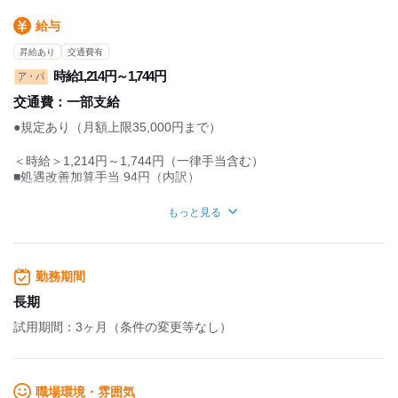
給与
昇給あり
交通費有
時給1,214円～1,744円
ア・パ
交通費：
一部支給
●規定あり（月額上限35,000円まで）
＜時給＞1,214円～1,744円（一律手当含む）
■処遇改善加算手当 94円（内訳）
＜時給UP＞
もっと見る
●日曜、祝日は時給＋100円
●早朝(5時～8時）及び夜間(18時～22時）は時給＋150円
=================
勤務期間
個人の価値観を大切に
自由なスタイルを
長期
尊重しています
試用期間：3ヶ月（条件の変更等なし）
=================
◎髪型・髪色自由
→金髪などもOK
職場環境・雰囲気