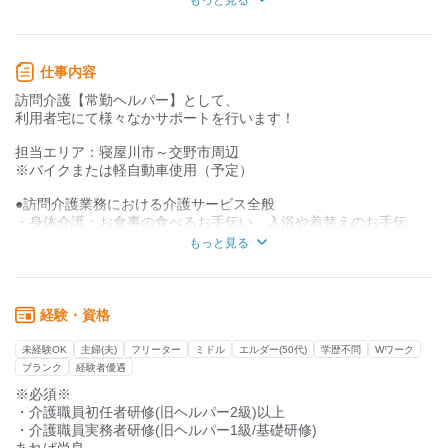
全国上位10％に入る規模を誇る、安定基盤の法人です。
規模が大きいからこそ、
※改正職業安定法より明示
研修体制や福利厚生も充実。
（1）従事すべき業務の変更の範囲［原則・変更なし］
仕事内容
子育て支援・高齢者支援の事業間交流もあり、
訪問介護【常勤ヘルパー】として、
多様な価値観に触れながら成長できる環境があります。
利用者宅にて様々なかサポートを行います！
地域に根ざした施設づくりを大切にし、
担当エリア：寝屋川市～交野市周辺
利用者様・ご家族・地域の皆さまから
※バイクまたは軽自動車使用（予定）
信頼され続ける存在を目指してきました。
●訪問介護業務における介護サービス全般
これからも、
・身体介護：お食事の食べるお手伝い、入浴や着替えのお手伝
“支える側”として誇りを持てる仕事を、
い、移動介助、排せつ介助、整容、見守り等
一緒に担ってくださる仲間をお迎えしたいと考えています。
もっと見る
・生活援助：調理、洗濯、買物等、待機時間はサービス提供責任
【魅力ポイント】
者の補助業務
◆ 髪色・ネイル・服装自由（制服あり）
・サービス記録チェックなど
金髪などもOK！
・簡単な事務作業
経験・資格
自分らしさを大切にしながら働けます。
＊有資格のお子様お持ちの方も大歓迎です！！
ご家庭の事情を考慮します。
未経験OK
主婦(夫)
フリーター
ミドル
エルダー(50代)
学歴不問
Wワーク
◆ DX化を推進中
ブランク
経験者優遇
出退勤管理や各種申請はすべて電子化。
30代～50代のスタッフ活躍中
※必須※
スマホで完結でき、事務負担を軽減しています。
実務経験は不問です！
・介護職員初任者研修(旧ヘルパー2級)以上
・介護職員実務者研修(旧ヘルパー1級/基礎研修)
◆ 託児所完備（法人運営の保育所あり）
法人独自の指導プログラムにそって、
あれば尚良