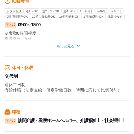
勤務時間
シフト相談
週1〜OK
週2・3〜OK
週4〜OK
1・2h/日
～4h/日
～6h/日
9時以降勤務OK
10時以降勤務OK
16時前退社OK
17時前退社OK
残業少なめ
09:00～18:00
ア・パ
※実動8時間程度
※週/3日～5日
もっと見る
勤務日数や、曜日については
お気軽にご相談ください！
＊柔軟なシフト制で抜群の働きやすさ！
休日・休暇
お子様の急な体調不良や学校行事、
交代制
プライベートの用事などを、優先しながら働く事ができます。
週休二日制
希望休は柔軟に対応致しますので、お気軽にご相談ください！
有給休暇（法定支給・所定労働日数・時間に応じて比例付与）
職種
訪問介護・看護/ホームヘルパー、介護福祉士・社会福祉士
ア・パ