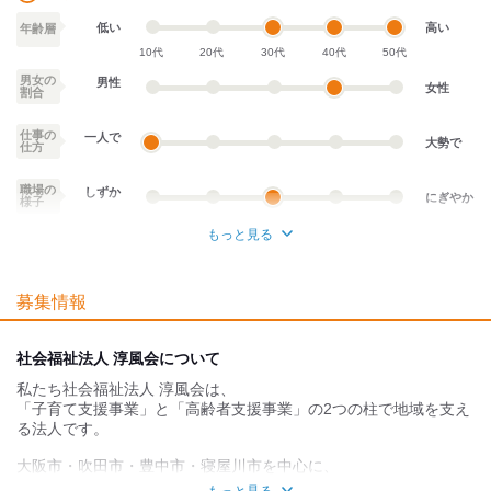
◎ネイルOK（規定あり）
→スカルプや派手な装飾はNG
低い
高い
年齢層
10代
20代
30代
40代
50代
おしゃれも楽しんで働きましょう♪
男女の
男性
女性
割合
試用期間：
あり
時給1,214円〜1,744円
仕事の
一人で
大勢で
仕方
3ヶ月（条件の変更等なし）
職場の
しずか
にぎやか
様子
もっと見る
業務外交流少ない
業務外交流多い
募集情報
個性が生かせる
協調性がある
デスクワーク
立ち仕事
社会福祉法人 淳風会について
私たち社会福祉法人 淳風会は、
お客様との対話が
お客様との対話が
少ない
多い
「子育て支援事業」と「高齢者支援事業」の2つの柱で地域を支え
る法人です。
力仕事が少ない
力仕事が多い
大阪市・吹田市・豊中市・寝屋川市を中心に、
計39の関連事業を展開。
知識・経験不要
知識・経験必要
もっと見る