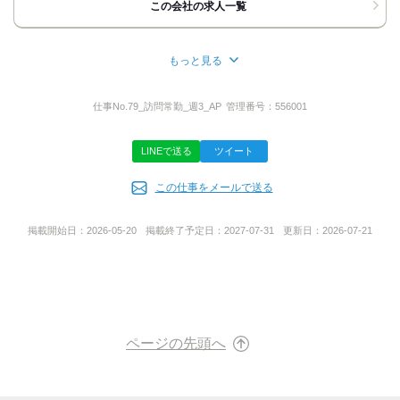
この会社の求人一覧
地図・アクセス詳細を見る
もっと見る
応募方法
所在地
最後までご覧いただき
大阪府大阪市港区波除5-4-7
仕事No.
79_訪問常勤_週3_AP
管理番号：
556001
ありがとうございます！
◆TEL応募
LINEで送る
ツイート
「求人を見た｣と
事業内容
お伝えいただくとスムーズです。
この仕事をメールで送る
子育て支援事業・高齢者支援事業
◆WEB応募
24時間受付中！
掲載開始日：
2026-05-20
掲載終了予定日：
2027-07-31
更新日：
2026-07-21
※応募後の流れ※
URL
￣￣￣￣￣￣￣￣
https://junpu-kai.or.jp/
●ご応募→面接日のヒアリング(メール/SMS)
→採用担当者からWEBまたはお電話より連絡
→面接実施（1回）→選考結果のご連絡
※面接は基本1回のみ実施。事業部門によって1～2回となる場合も
ページの先頭へ
ございます。
※応募～内定まで、平均1～2週間ほどを想定しています。