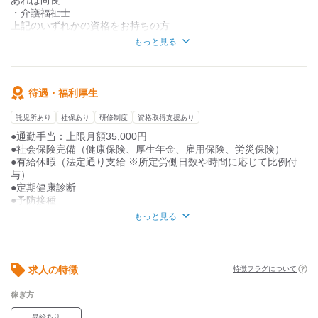
子育てと仕事を両立できる体制を整えています。
丁寧にお教えします！
・介護福祉士
上記のいずれかの資格をお持ちの方
もっと見る
☆経験不問☆
新しく介護の仕事に
チャレンジしたい方大歓迎！
待遇・福利厚生
●ブランクのある方もOK！
託児所あり
社保あり
研修制度
資格取得支援あり
●主婦(夫)活躍中！
●事業所見学も可能です！
●通勤手当：上限月額35,000円
●社会保険完備（健康保険、厚生年金、雇用保険、労災保険）
●有給休暇（法定通り支給 ※所定労働日数や時間に応じて比例付
与）
●定期健康診断
●予防接種
●お祝金制度
もっと見る
●イベント開催
●車、バイク通勤可
求人の特徴
特徴フラグについて
稼ぎ方
昇給あり