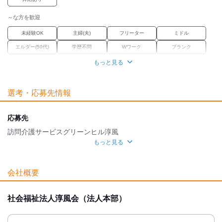
～な方を歓迎
未経験OK
主婦(夫)
フリーター
ミドル
エルダー(50代)
学歴不問
Wワーク
ブランク
経験者優遇
もっと見る
職場環境
選考・応募先情報
産休・育休
車通勤OK
バイク通勤OK
禁煙・分煙
魅力的な待遇
応募先
交通費有
託児所あり
社保あり
研修制度
訪問介護サービスグリーンヒル淳風
もっと見る
資格取得支援あり
面接地
自分らしい恰好
[最寄駅]
会社概要
髪自由
髭(ひげ)OK
ネイルOK
ピアスOK
寝屋川市
⁄
寝屋川公園駅 (徒歩 10分)
大阪府
ほか
社会福祉法人淳風会（法人本部）
[住所]
大阪府寝屋川市太秦高塚町9-1