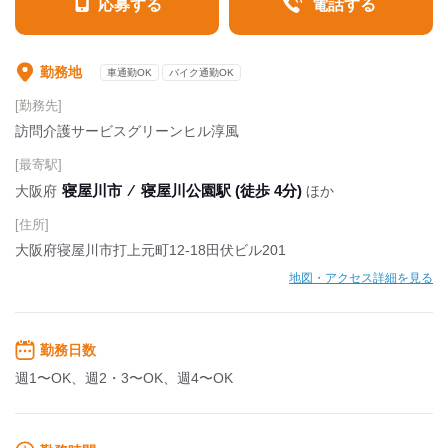
応募する
電話する
勤務地
車通勤OK
バイク通勤OK
[勤務先]
訪問介護サービスグリーンヒル淳風
[最寄駅]
寝屋川市
⁄
寝屋川公園駅 (徒歩 4分)
大阪府
ほか
[住所]
大阪府寝屋川市打上元町12-18田伏ビル201
地図・アクセス詳細を見る
勤務日数
週1〜OK、週2・3〜OK、週4〜OK