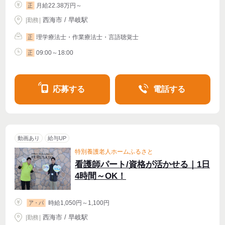
月給22.38万円～
正
西海市 / 早岐駅
|
勤務
|
理学療法士・作業療法士・言語聴覚士
正
09:00～18:00
正
応募する
電話する
動画あり
給与UP
特別養護老人ホームふるさと
看護師パート/資格が活かせる｜1日
4時間～OK！
時給1,050円～1,100円
ア・パ
西海市 / 早岐駅
|
勤務
|