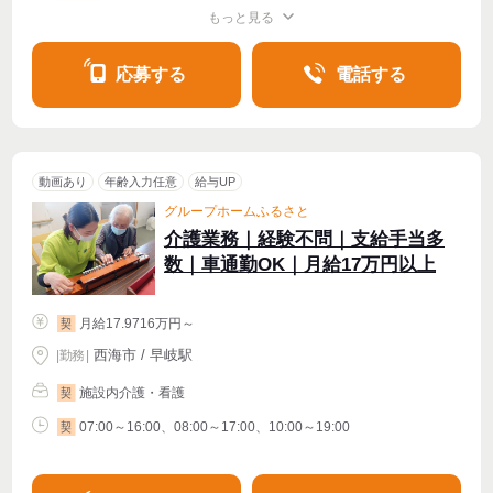
もっと見る
シフト相談
週2・3〜OK
応募する
電話する
動画あり
年齢入力任意
給与UP
グループホームふるさと
介護業務｜経験不問｜支給手当多
数｜車通勤OK｜月給17万円以上
月給17.9716万円～
契
西海市 / 早岐駅
|
勤務
|
施設内介護・看護
契
07:00～16:00、08:00～17:00、10:00～19:00
契