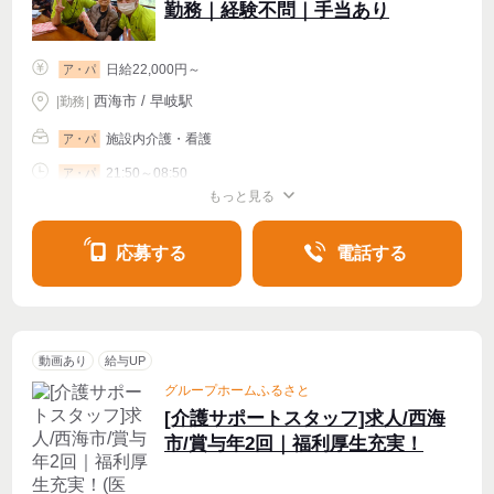
勤務｜経験不問｜手当あり
日給22,000円～
ア・パ
西海市 / 早岐駅
|
勤務
|
施設内介護・看護
ア・パ
21:50～08:50
ア・パ
もっと見る
週2・3〜OK
応募する
電話する
動画あり
給与UP
グループホームふるさと
[介護サポートスタッフ]求人/西海
市/賞与年2回｜福利厚生充実！