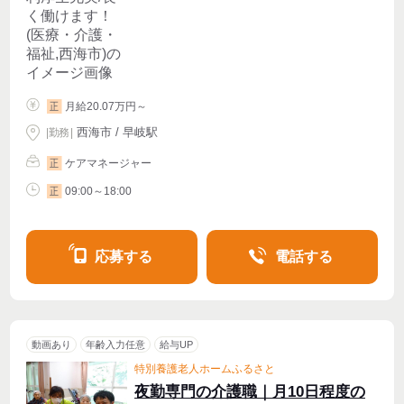
月給20.07万円～
正
西海市 / 早岐駅
|
勤務
|
ケアマネージャー
正
09:00～18:00
正
応募する
電話する
動画あり
年齢入力任意
給与UP
特別養護老人ホームふるさと
夜勤専門の介護職｜月10日程度の