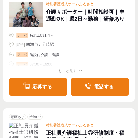
特別養護老人ホームふるさと
介護サポーター｜時間相談可｜車
通勤OK｜週2日～勤務｜研修あり
時給1,031円～
ア・パ
西海市 / 早岐駅
|
勤務
|
施設内介護・看護
ア・パ
07:00～19:00
ア・パ
もっと見る
シフト相談
週2・3〜OK
応募する
電話する
動画あり
給与UP
特別養護老人ホームふるさと
正社員介護福祉士◎研修制度・福