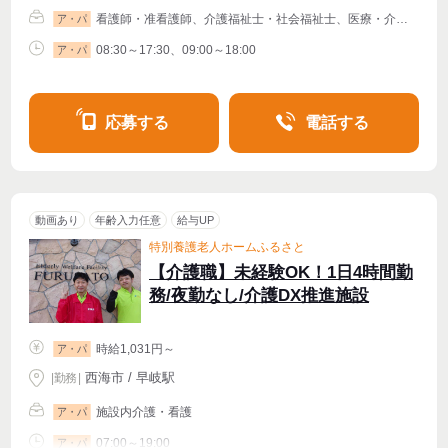
看護師・准看護師、介護福祉士・社会福祉士、医療・介護・福祉その他
ア・パ
08:30～17:30、09:00～18:00
ア・パ
応募する
電話する
動画あり
年齢入力任意
給与UP
特別養護老人ホームふるさと
【介護職】未経験OK！1日4時間勤
務/夜勤なし/介護DX推進施設
時給1,031円～
ア・パ
西海市 / 早岐駅
|
勤務
|
施設内介護・看護
ア・パ
07:00～19:00
ア・パ