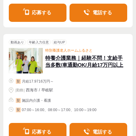
応募する
電話する
動画あり
年齢入力任意
給与UP
特別養護老人ホームふるさと
特養介護業務｜経験不問！支給手
当多数/車通勤OK/月給17万円以上
月給17.9716万円～
契
西海市 / 早岐駅
|
勤務
|
施設内介護・看護
契
07:00～16:00、08:00～17:00、10:00～19:00
契
応募する
電話する