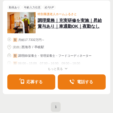
動画あり
年齢入力任意
給与UP
特別養護老人ホームふるさと
調理業務｜充実研修を実施｜昇給
賞与あり｜車通勤OK｜夜勤なし
月給17.7332万円～
契
西海市 / 早岐駅
|
勤務
|
調理師/栄養士・管理栄養士・フードコーディネーター
契
06:00～15:00、07:00～16:00、09:00～18:00
契
もっと見る
シフト相談
応募する
電話する
1