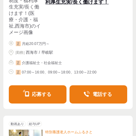
利厚生充実/長く働けます！
月給20.07万円～
正
西海市 / 早岐駅
|
勤務
|
介護福祉士・社会福祉士
正
07:00～16:00、09:00～18:00、13:00～22:00
正
応募する
電話する
動画あり
給与UP
特別養護老人ホームふるさと