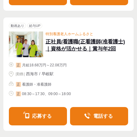
動画あり
給与UP
特別養護老人ホームふるさと
正社員/看護職(正看護師/准看護士)
｜資格が活かせる｜賞与年2回
月給18.68万円～22.08万円
正
西海市 / 早岐駅
|
勤務
|
看護師・准看護師
正
08:30～17:30、09:00～18:00
正
応募する
電話する