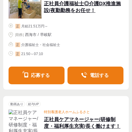
正社員介護福祉士◎介護DX推進施
設/夜勤勤務をお任せ！
月給21.51万円～
正
西海市 / 早岐駅
|
勤務
|
介護福祉士・社会福祉士
正
21:50～07:10
正
応募する
電話する
動画あり
給与UP
特別養護老人ホームふるさと
正社員ケアマネージャー/研修制
度・福利厚生充実/長く働けます！