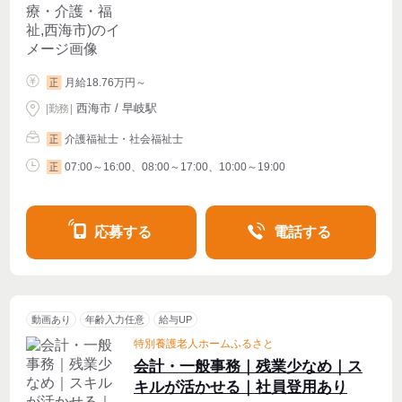
月給18.76万円～
正
西海市 / 早岐駅
|
勤務
|
介護福祉士・社会福祉士
正
07:00～16:00、08:00～17:00、10:00～19:00
正
応募する
電話する
動画あり
年齢入力任意
給与UP
特別養護老人ホームふるさと
会計・一般事務｜残業少なめ｜ス
キルが活かせる｜社員登用あり