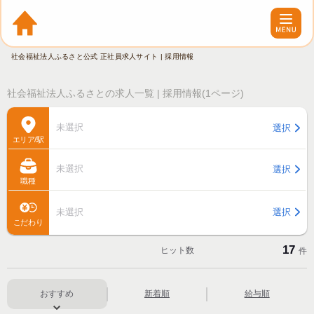
社会福祉法人ふるさと公式 正社員求人サイト | 採用情報
社会福祉法人ふるさとの求人一覧 | 採用情報(1ページ)
未選択
選択
エリア/駅
未選択
選択
職種
未選択
選択
こだわり
17
ヒット数
件
おすすめ
新着順
給与順