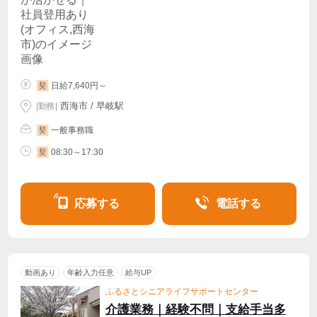
日給7,640円～
契
西海市 / 早岐駅
|
勤務
|
一般事務職
契
08:30～17:30
契
応募する
電話する
動画あり
年齢入力任意
給与UP
ふるさとシニアライフサポートセンター
介護業務｜経験不問｜支給手当多