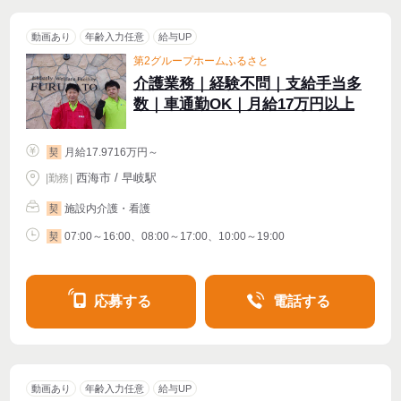
動画あり
年齢入力任意
給与UP
第2グループホームふるさと
介護業務｜経験不問｜支給手当多
数｜車通勤OK｜月給17万円以上
月給17.9716万円～
契
西海市 / 早岐駅
|
勤務
|
施設内介護・看護
契
07:00～16:00、08:00～17:00、10:00～19:00
契
応募する
電話する
動画あり
年齢入力任意
給与UP