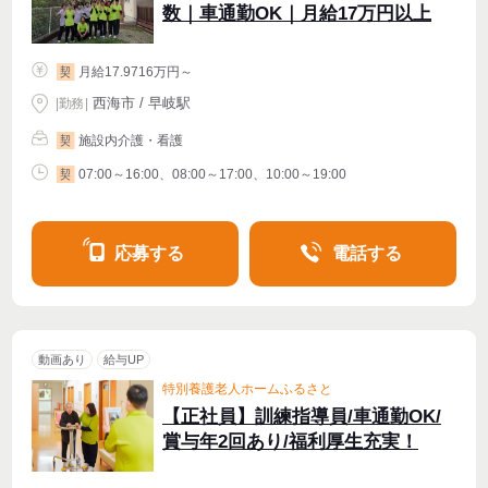
数｜車通勤OK｜月給17万円以上
月給17.9716万円～
契
西海市 / 早岐駅
|
勤務
|
施設内介護・看護
契
07:00～16:00、08:00～17:00、10:00～19:00
契
応募する
電話する
動画あり
給与UP
特別養護老人ホームふるさと
【正社員】訓練指導員/車通勤OK/
賞与年2回あり/福利厚生充実！