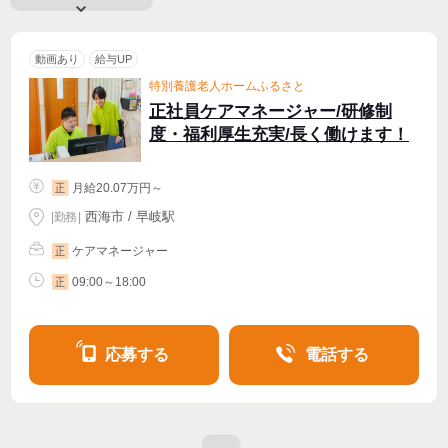
動画あり
給与UP
特別養護老人ホームふるさと
正社員ケアマネージャー/研修制
度・福利厚生充実/長く働けます！
月給20.07万円～
正
西海市 / 早岐駅
|
勤務
|
ケアマネージャー
正
09:00～18:00
正
応募する
電話する