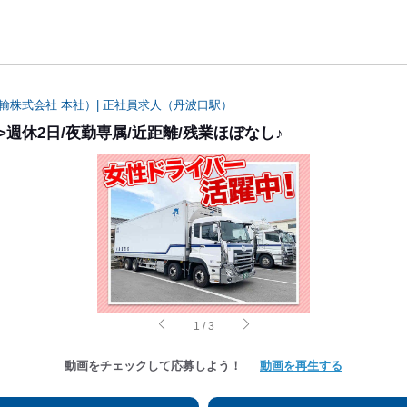
輸株式会社 本社）| 正社員求人（丹波口駅）
!>週休2日/夜勤専属/近距離/残業ほぼなし♪
1
/
3
動画をチェックして応募しよう！
動画を再生する