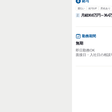
給与
週払い
給与UP
昇給あり
月給30.8万円～36.4
正
勤務期間
無期
即日勤務OK
面接日・入社日の相談