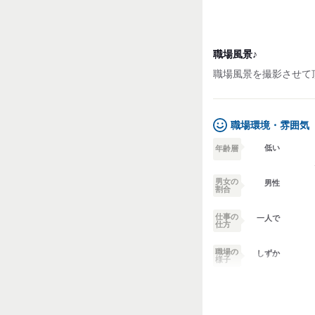
職場風景♪
職場風景を撮影させて
職場環境・雰囲気
低い
年齢層
男女の
男性
割合
仕事の
一人で
仕方
職場の
しずか
様子
業務外交流少ない