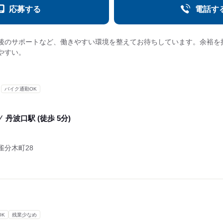
応募する
電話す
後のサポートなど、働きやすい環境を整えてお待ちしています。余裕を
やすい。
バイク通勤OK
⁄
丹波口駅 (徒歩 5分)
雀分木町28
OK
残業少なめ