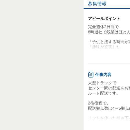
募集情報
個性が生かせる
デスクワーク
アピールポイント
完全週休2日制で
お客様との対話が
少ない
8時退社で残業はほとん
力仕事が少ない
「子供と接する時間が
「趣味が充実した」
「休みにゆっくり映画
知識・経験不要
今いる従業員さんから
こういった嬉しいお声
仕事内容
月給も30万円～で
36万円以上も可能なの
大型トラックで
生活も安定しますよ!!
センター間の配送をお
ルート配送です。
頑張り次第でしっかり
2往復程で、
配送拠点数は4～5拠
リフトを使った積み下
近距離配送のみで、