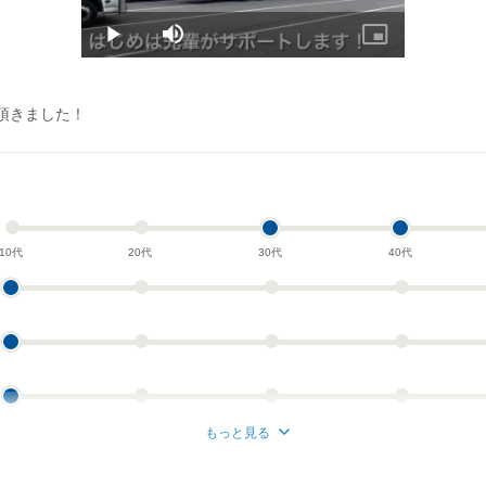
Play
Mute
Picture-
in-
Picture
頂きました！
10代
20代
30代
40代
もっと見る