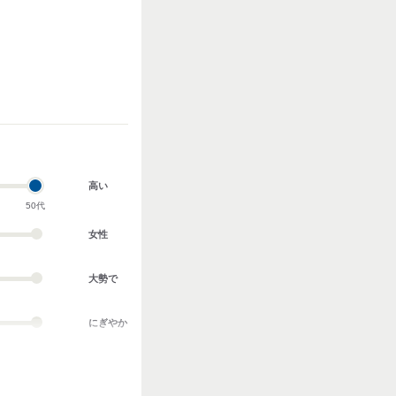
高い
50代
女性
大勢で
にぎやか
業務外交流多い