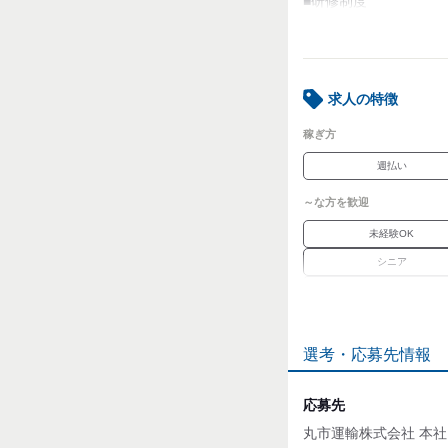
■研修制度
他にも多数のコースが
ご希望の曜日・時間帯
聞かせてください。
求人の特徴
【会社紹介】
従業員数・150名
稼ぎ方
面接時は写真付きの履
週払い
【安全第一で働いてく
デジタルタコグラフ･
～な方を歓迎
バックモニター全車装
装着ドライブレコーダ
未経験OK
安全性優良事業者(Gマ
シニア
ナスバネットシステム
経験者優遇
1人1台の新しいトラ
働けます。
職種未経験OK
選考・応募先情報
職場環境
車通勤OK
応募先
魅力的な待遇
丸市運輸株式会社 本社