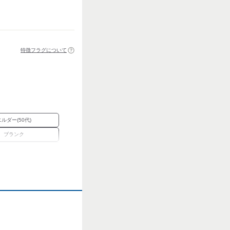
特徴フラグについて
エルダー(50代)
ブランク
正社員経験不問