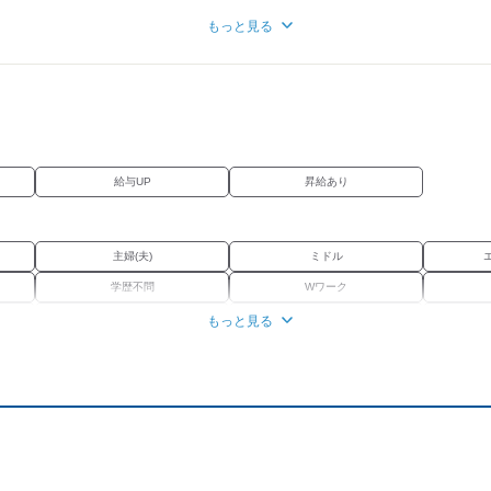
もっと見る
ございます。
・条件などを
歴書をお持ちください。
給与UP
昇給あり
ださい】
タコグラフの全車導入
着
ー全車装着
主婦(夫)
ミドル
ーク)取得
学歴不問
Wワーク
導入
女性活躍中
資格習得
もっと見る
ックで快適に
バイク通勤OK
禁煙・分煙