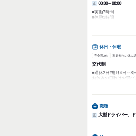
00:00～08:00
正
■実働7時間
■休憩1時間
残業はほとんどありま
配送時間に余裕を持た
7時に退社できるケー
休日・休暇
配達完了後は即帰宅い
完全週2休
家庭都合の休み
交代制
■週休2日制(月4日～8
お休みの日数はお選び
ご自身の状況に合わせ
お休みの日数をお選び
■有給休暇/半年後付与
職種
大型ドライバー、ド
正