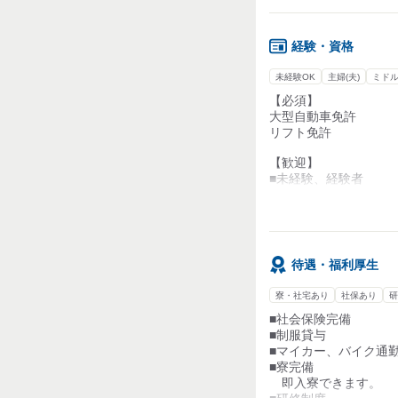
毎日お家に帰れます♪
経験・資格
未経験OK
主婦(夫)
ミド
【必須】
大型自動車免許
リフト免許
【歓迎】
■未経験、経験者
■学歴不問
■ブランクある方
■シニアの方
待遇・福利厚生
寮・社宅あり
社保あり
研
■社会保険完備
■制服貸与
■マイカー、バイク通勤
■寮完備
即入寮できます。