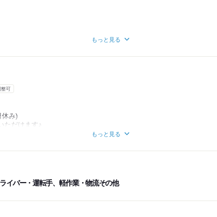
もっと見る
せん♪
せて設定しているので、
スも。
ただけますよ♪
調整可
日休み)
いただけます♪
もっと見る
て、
ください。
ライバー・運転手、軽作業・物流その他