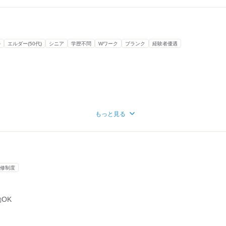
ル
エルダー(50代)
シニア
学歴不問
Wワーク
ブランク
経験者優遇
もっと見る
修制度
OK