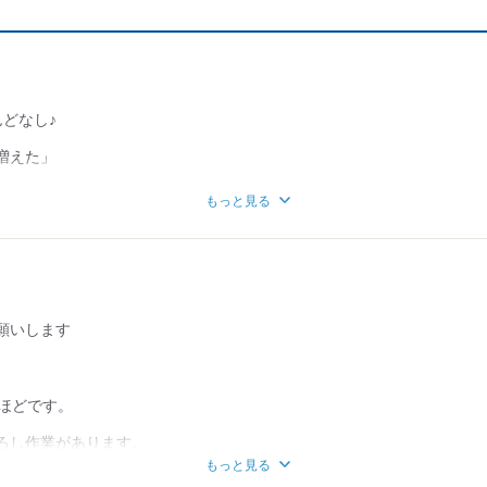
どなし♪
増えた」
を見れるようになった」
もっと見る
も
がたくさん出ています♪
で、
願いします
稼げます♪
点ほどです。
ろし作業があります。
もっと見る