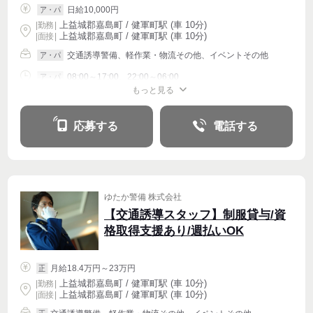
日給10,000円
ア・パ
上益城郡嘉島町 / 健軍町駅 (車 10分)
|
勤務
|
上益城郡嘉島町 / 健軍町駅 (車 10分)
| 面接 |
交通誘導警備、軽作業・物流その他、イベントその他
ア・パ
08:00～17:00、22:00～06:00
ア・パ
もっと見る
シフト相談
応募する
電話する
ゆたか警備 株式会社
【交通誘導スタッフ】制服貸与/資
格取得支援あり/週払いOK
月給18.4万円～23万円
正
上益城郡嘉島町 / 健軍町駅 (車 10分)
|
勤務
|
上益城郡嘉島町 / 健軍町駅 (車 10分)
| 面接 |