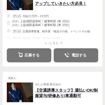
アップしていきたい方必見！
月給21万円～23万円
ア・パ
上益城郡嘉島町 / 健軍町駅 (車 10分)
|
勤務
|
上益城郡嘉島町 / 健軍町駅 (車 10分)
| 面接 |
交通誘導警備、軽作業・物流その他、イベントその他
ア・パ
09:00～18:00、22:00～06:00
ア・パ
もっと見る
シフト相談
応募する
電話する
高収入
ゆたか警備 株式会社
【交通誘導スタッフ】週払いOK/制
服貸与/研修あり/車通勤可