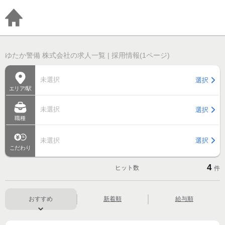
ゆたか警備 株式会社の求人一覧 | 採用情報(1ページ)
未選択
選択
エリア/駅
未選択
選択
職種
未選択
選択
こだわり
4
ヒット数
件
おすすめ
新着順
給与順