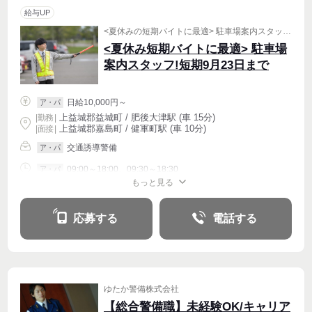
給与UP
<夏休みの短期バイトに最適> 駐車場案内スタッフ(短期7月11日～9月23日まで)
<夏休み短期バイトに最適> 駐車場
案内スタッフ!短期9月23日まで
日給10,000円～
ア・パ
上益城郡益城町 / 肥後大津駅 (車 15分)
|
勤務
|
上益城郡嘉島町 / 健軍町駅 (車 10分)
| 面接 |
交通誘導警備
ア・パ
09:00～18:00、09:30～18:30
ア・パ
もっと見る
シフト相談
週1〜OK
週2・3〜OK
週4〜OK
応募する
電話する
ゆたか警備株式会社
【総合警備職】未経験OK/キャリア