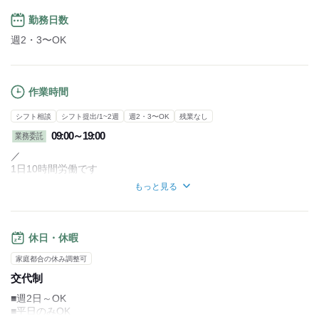
勤務日数
週2・3〜OK
作業時間
シフト相談
シフト提出/1~2週
週2・3〜OK
残業なし
09:00～19:00
業務委託
／
1日10時間労働です
就業時間になれば、配達物が残っていても
もっと見る
未配達で退勤となります
10時間以内で完結できれば、
配り切りで退勤できます！
＼
休日・休暇
【勤務時間詳細】
家庭都合の休み調整可
■拘束時間11時間
交代制
(実働10時間/休憩1時間)
■平日のみOK
■週2日～OK
■週2～OK
■平日のみOK