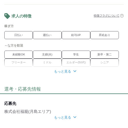
稼働年数×1万円を賞与としてお渡ししています。
…1/1に勤務した方には、運賃＋1万円支給しています。
求人の特徴
特徴フラグについて
■置き配OK
■前払いOK
稼ぎ方
■Wワーク、副業OK
■短距離配送メイン
日払い
週払い
給与UP
昇給あり
…倉庫から、自転車で10分圏内がほとんどなので、
長距離移動が少ないが魅力
～な方を歓迎
■管理費用・事務手数料・加盟金なし
■週2～OK
未経験OK
主婦(夫)
学生
新卒・第二
…週1日ごとのシフト提出なので、
フリーター
ミドル
エルダー(50代)
シニア
プライベートとの両立もしやすい
■昇給あり
外国人・留学生
学歴不問
Wワーク
ブランク
もっと見る
■資格不要/免許不要
経験者優遇
女性活躍中
正社員経験不問
職種未経験OK
選考・応募先情報
職場環境
車通勤OK
バイク通勤OK
転勤なし
応募先
魅力的な待遇
株式会社福籠(月島エリア)
もっと見る
研修制度
応募方法
自分らしい恰好