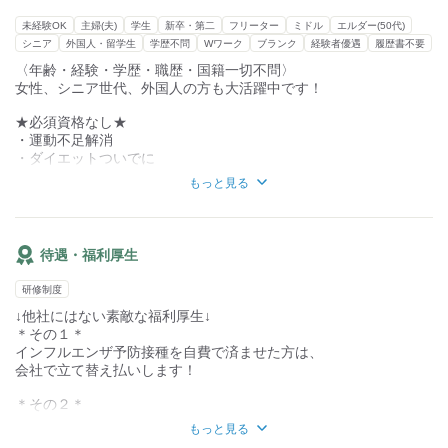
■配送エリア
今は自分のペースで働けている
集荷場所は月島駅周辺になります。
・業務委託なのに、ボーナスが出るのはうれしい
未経験OK
主婦(夫)
学生
新卒・第二
フリーター
ミドル
エルダー(50代)
中央区周辺を回ります。
・何より、代表や従業員の人柄が良くて温かな雰囲気がある
シニア
外国人・留学生
学歴不問
Wワーク
ブランク
経験者優遇
履歴書不要
・業務委託ドライバーのイメージが変わった
〈年齢・経験・学歴・職歴・国籍一切不問〉
といった声が多数。
女性、シニア世代、外国人の方も大活躍中です！
国籍年齢性別問わず、幅広い方が活躍しています。
★必須資格なし★
ご相談して下さい！
・運動不足解消
・ダイエットついでに
・すきま時間に
もっと見る
などなど！
〈歓迎〉
■未経験者
待遇・福利厚生
■主婦（夫）
■外国人
研修制度
■シニア世代
↓他社にはない素敵な福利厚生↓
■軽貨物持込歓迎(黒ナンバー)
＊その１＊
〈募集背景〉
インフルエンザ予防接種を自費で済ませた方は、
■増員のため
会社で立て替え払いします！
＊その２＊
業務委託でもボーナスがあります！
もっと見る
…年末賞与の一環として、