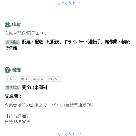
■土日のみOK
もっと見る
【1日の流れ】
■シフト制
倉庫・営業所に集合
…LINEでのシフト提出
担当エリアの荷物の積込
1週間毎での提出
↓
■連休も取得可能
職種
配達開始
専用アプリ地図で配達先を確認
自転車配送/両国エリア
↓
配達・配送・宅配便、ドライバー・運転手、軽作業・物流
業務委託
配達終了
その他
倉庫・営業所に集合
持ち帰った荷物やその他雑務作業
↓
帰宅
報酬
～働きやすいポイント～
日払い
週払い
給与UP
昇給あり
専用アプリから配送先を確認できるので、
配送場所をその都度調べなくてOK
完全出来高制
業務委託
配送エリアに詳しくない方でも安心
交通費：
※集合場所の倉庫まで、バイク/自転車通勤OK
【給与詳細】
日給13,500円～
■日給保証あり
もっと見る