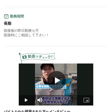
…日給13,500円
【月収例】
▼週5日勤務（23日勤務）
勤務期間
月322,000円～
長期
▼週2日勤務（8日勤務）
面接後の即日勤務も可
月112,000円～
面接時にご相談して下さい！
【年収例】
▼週5日勤務（23日勤務）
約390万円
▼週2日勤務（8日勤務）
約140万円
【その他】
■前・日・週払い制度導入
■昇給あり
Play
■インセンティブ制度
Video
※昨年度実績あり
■研修制度あり
■ボーナスあり
Play
Mute
Picture-
※前年度実績による
in-
■新年ボーナスあり
Picture
※前年度実績による
バイトルから採用された方へインタビュー