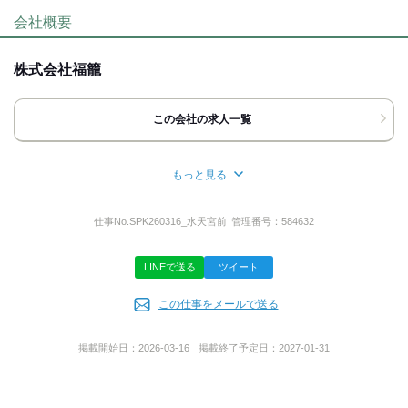
最後までお読みいただき
会社概要
ありがとうございます！
髪自由
ネイルOK
ピアスOK
服装自由
お電話、または応募ボタン(WEB応募)より
応募時のメリット
株式会社福籠
ご応募ください。
履歴書不要
WEB選考完結OK
■お電話の場合
この会社の求人一覧
「バイトルを見た」と言っていただけると
スムーズにご案内できます。
■応募ボタン ‐24時間受付中‐
もっと見る
担当者より折り返しご連絡いたします。
所在地
携帯電話など、
千葉県市川市南行徳１丁目１４‐１５
仕事No.
SPK260316_水天宮前
管理番号：
584632
普段つながりやすい連絡先を
ご記入ください。
LINEで送る
ツイート
ご質問などのお問い合わせも大歓迎です！
代表者名
ご応募お待ちしております。
この仕事をメールで送る
森川 篤
掲載開始日：
2026-03-16
掲載終了予定日：
2027-01-31
担当者
事業内容
採用担当まで
一般貨物自動車運送事業