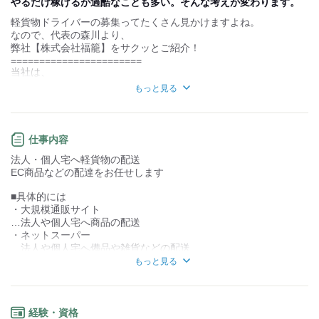
やるだけ稼げるが過酷なことも多い。そんな考えが変わります。
軽貨物ドライバーの募集ってたくさん見かけますよね。
お客様との対話が
お客様との対話が
少ない
多い
なので、代表の森川より、
弊社【株式会社福籠】をサクッとご紹介！
力仕事が少ない
力仕事が多い
=======================
当社は、
厳しい配送件数などはなく、
知識・経験不要
知識・経験必要
もっと見る
メンバー同士助け合って協力しています。
同業界からの転職者の定着率もほぼ100%
株式会社福籠様に興味が少しでもお持ちになった方は
これまでの考えが変わる職場だと思います！
下記URLからLP広告もご覧ください！
仕事内容
私(代表)自身、
法人・個人宅へ軽貨物の配送
https://fukurow2960.com/
”ドライバーファースト”
EC商品などの配達をお任せします
という考えを大切にしています。
★男性女性共に活躍中★
・シニア
■具体的には
例えば...↓
・外国人
・大規模通販サイト
天候が悪く、危険と判断した際には配送を中止。
・主婦（夫）
…法人や個人宅へ商品の配送
などなど
「配送が終わらなそうなときには、
・ネットスーパー
手が空いてそうな従業員にも声を掛け合って、
…法人や個人宅へ備品や雑貨などの配送
無理のない配送を心がけています。」
・宅配サービス
もっと見る
…個人宅へ宅配便の配送
スタッフからは、
・不当にロイヤリティーを引かれないので稼げる
1～5kg程度の小さな荷物を扱います
・前職では無理やりシフトを組まれたが、
経験・資格