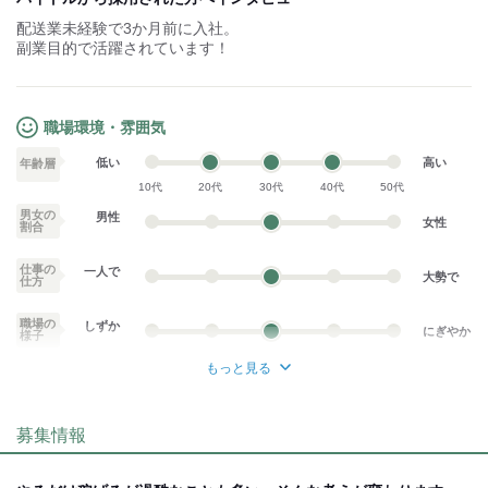
配送業未経験で3か月前に入社。
副業目的で活躍されています！
職場環境・雰囲気
低い
高い
年齢層
10代
20代
30代
40代
50代
男女の
男性
女性
割合
仕事の
一人で
大勢で
仕方
職場の
しずか
にぎやか
様子
もっと見る
業務外交流少ない
業務外交流多い
募集情報
個性が生かせる
協調性がある
デスクワーク
立ち仕事