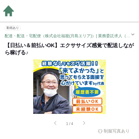
動画あり
配達・配送・宅配便（株式会社福籠(月島エリア)）| 業務委託求人（水天宮前駅）
【日払い＆前払いOK】エクササイズ感覚で配送しなが
ら稼げる♪
1
/
4
制服写真あり