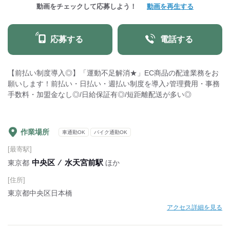
動画をチェックして応募しよう！
動画を再生する
応募する
電話する
【前払い制度導入◎】「運動不足解消★」EC商品の配達業務をお
願いします！前払い・日払い・週払い制度を導入♪管理費用・事務
手数料・加盟金なし◎/日給保証有◎/短距離配送が多い◎
作業場所
車通勤OK
バイク通勤OK
[最寄駅]
中央区
⁄
水天宮前駅
東京都
ほか
[住所]
東京都中央区日本橋
アクセス詳細を見る