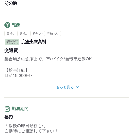
専用アプリから配送先を確認できるので、
その他
配送場所をその都度調べなくてOK
配送エリアに詳しくない方でも安心◎
報酬
日払い
週払い
給与UP
昇給あり
完全出来高制
業務委託
交通費：
集合場所の倉庫まで、車/バイク/自転車通勤OK
【給与詳細】
日給15,000円～
■日給保証あり
もっと見る
…日給15,000円
【月収例】
▼23日出勤
勤務期間
月322,000円～
長期
【年収例】
面接後の即日勤務も可
約455万円～
面接時にご相談して下さい！