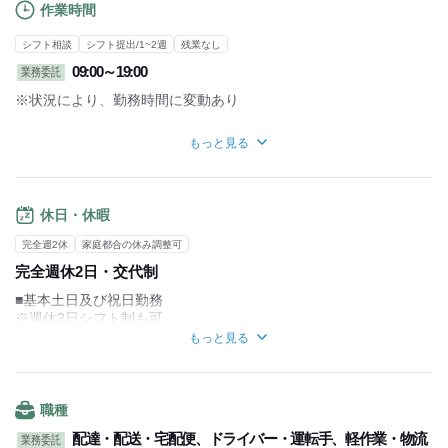
作業時間
シフト相談
シフト提出/1~2週
残業なし
09:00～19:00
業務委託
※状況により、勤務時間に変動あり
【勤務時間詳細】
もっと見る
■実働10時間ほど
■休憩1時間～2時間ほど
【1日の流れ】
休日・休暇
倉庫・営業所に集合
担当エリアの荷物の積込
完全週2休
家庭都合の休み調整可
↓
完全週休2日・交代制
配達開始
専用アプリ地図で配達先を確認
■基本土日及び祝日勤務
↓
※週休2日シフト制も可
配達終了
■シフト制
もっと見る
倉庫・営業所に集合
…LINEでのシフト提出
持ち帰った荷物やその他雑務作業
1週間毎での提出
↓
■有給休暇(半年後付与)
帰宅
■連休も取得可能
職種
■長期休みあり
～働きやすいポイント～
配達・配送・宅配便、ドライバー・運転手、軽作業・物流
業務委託