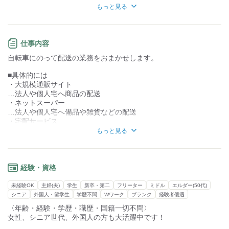
知識・経験不要
知識・経験必要
もっと見る
【１】置き配OK
【２】前払いOK
★男性女性共に活躍中★
・シニア
仕事内容
【３】Wワーク、副業OK
・外国人
自転車にのって配送の業務をおまかせします。
・主婦（夫）
【４】独立希望の方も歓迎
などなど
■具体的には
【５】管理費用・事務手数料・加盟金なし
・大規模通販サイト
…法人や個人宅へ商品の配送
【６】週休2日もOK
・ネットスーパー
…法人や個人宅へ備品や雑貨などの配送
【７】賞与（年2回）/昇給あり
・宅配サービス
…個人宅へ宅配便の配送
もっと見る
【８】休憩室完備
1～5kg程度の小さな荷物を扱います
配車にかかる料金も全て支給します！
1日140個程度を配送
※状況によって前後します。
経験・資格
職場見学からご応募もお待ちしております。
まずはご連絡ください！
■配送エリア
未経験OK
主婦(夫)
学生
新卒・第二
フリーター
ミドル
エルダー(50代)
集荷場所は、調布市です
シニア
外国人・留学生
学歴不問
Wワーク
ブランク
経験者優遇
※近隣駅：千歳烏山、仙川駅
〈年齢・経験・学歴・職歴・国籍一切不問〉
自転車での配送のため、近隣への配達がメインです。
女性、シニア世代、外国人の方も大活躍中です！