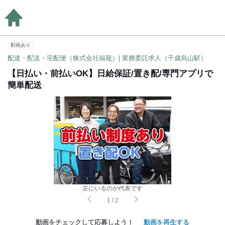
動画あり
配達・配送・宅配便（株式会社福籠）| 業務委託求人（千歳烏山駅）
【日払い・前払いOK】日給保証/置き配/専門アプリで
簡単配送
左にいるのが代表です
1
/
2
動画をチェックして応募しよう！
動画を再生する