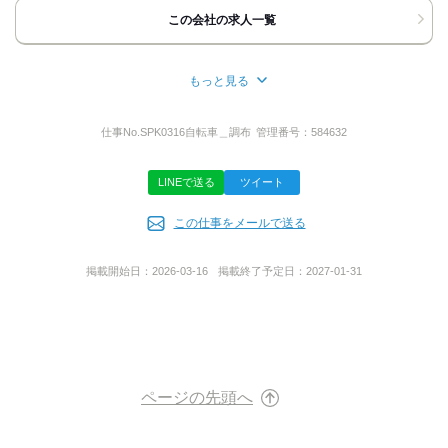
■お電話の場合
この会社の求人一覧
「バイトルを見た」と言っていただけると
スムーズにご案内できます。
■応募ボタン ‐24時間受付中‐
もっと見る
担当者より折り返しご連絡いたします。
所在地
携帯電話など、
千葉県市川市南行徳１丁目１４‐１５
仕事No.
SPK0316自転車＿調布
管理番号：
584632
普段つながりやすい連絡先を
ご記入ください。
LINEで送る
ツイート
ご質問などのお問い合わせも大歓迎です！
代表者名
ご応募お待ちしております。
この仕事をメールで送る
森川 篤
掲載開始日：
2026-03-16
掲載終了予定日：
2027-01-31
担当者
事業内容
採用担当まで
一般貨物自動車運送事業
貨物軽自動車運送事業
引越業
買い物代行サービス業
通信販売業
ページの先頭へ
飲食店経営
イベント企画/制作/運営管理