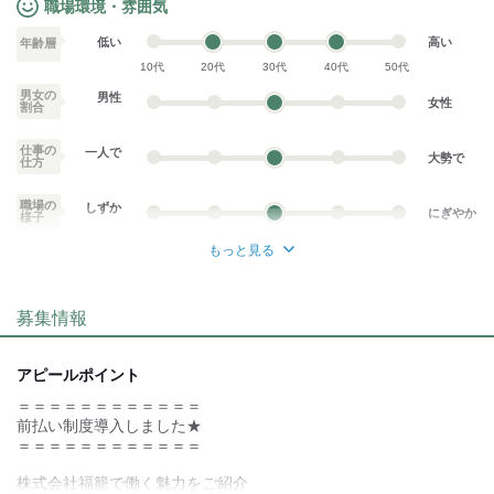
職場環境・雰囲気
低い
高い
年齢層
10代
20代
30代
40代
50代
男女の
男性
女性
割合
仕事の
一人で
大勢で
仕方
職場の
しずか
にぎやか
様子
もっと見る
業務外交流少ない
業務外交流多い
募集情報
個性が生かせる
協調性がある
デスクワーク
立ち仕事
アピールポイント
＝＝＝＝＝＝＝＝＝＝＝＝
お客様との対話が
お客様との対話が
少ない
多い
前払い制度導入しました★
＝＝＝＝＝＝＝＝＝＝＝＝
力仕事が少ない
力仕事が多い
株式会社福籠で働く魅力をご紹介