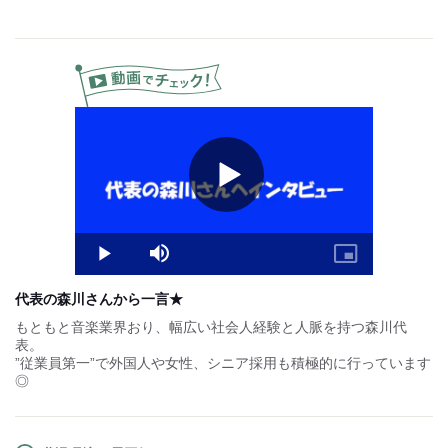
【その他】
■前・日・週払い制度導入予定
■賞与あり(年2回）
■昇給あり
■インセンティブ制度
■研修制度
Play
Video
Play
Mute
Picture-
in-
Picture
代表の森川さんから一言★
もともと音楽業界おり、幅広い社会人経験と人脈を持つ森川代
表。
”従業員第一”で外国人や女性、シニア採用も積極的に行っています
◎