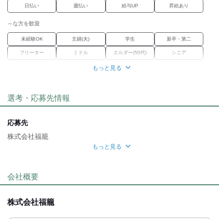
日払い
週払い
給与UP
昇給あり
感じて転職されてきた方も
多数いらっしゃいます。
～な方を歓迎
未経験OK
主婦(夫)
学生
新卒・第二
フリーター
ミドル
エルダー(50代)
シニア
外国人・留学生
学歴不問
Wワーク
ブランク
もっと見る
経験者優遇
女性活躍中
選考・応募先情報
職場環境
駅徒歩5分
車通勤OK
バイク通勤OK
禁煙・分煙
応募先
魅力的な待遇
株式会社福籠
もっと見る
研修制度
応募方法
自分らしい恰好
最後までお読みいただき
会社概要
ありがとうございます！
髪自由
ネイルOK
ピアスOK
服装自由
お電話、または応募ボタン(WEB応募)より
株式会社福籠
ご応募ください。