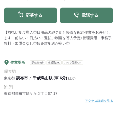
応募する
電話する
【前払い制度導入◎日用品の継走係と軽微な配達作業をお任せし
ます！前払い・日払い・週払い制度を導入予定♪管理費用・事務手
数料・加盟金なし◎短距離配送が多い◎
作業場所
駅徒歩5分
車通勤OK
バイク通勤OK
[最寄駅]
調布市
⁄
千歳烏山駅 (車 6分)
東京都
ほか
[住所]
東京都調布市緑ケ丘２丁目67‐17
アクセス詳細を見る