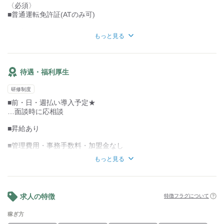
〈必須〉
■普通運転免許証(ATのみ可)
〈歓迎〉
もっと見る
■ドライバー経験者
■未経験者
■主婦（夫）
■外国人
待遇・福利厚生
■シニア世代
■軽貨物持込歓迎(黒ナンバー)
研修制度
〈募集背景〉
■前・日・週払い導入予定★
■増員のため
…面談時に応相談
■昇給あり
■管理費用・事務手数料・加盟金なし
もっと見る
■長期休暇あり
…年末年始、夏季、慶弔
■服装自由
求人の特徴
特徴フラグについて
■車両リースあり
…お仕事で使用する車の相談OK
稼ぎ方
他社でお給料・お休みの不満を