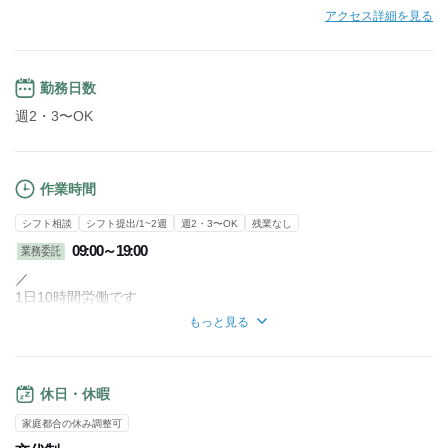
アクセス詳細を見る
勤務日数
週2・3〜OK
作業時間
シフト相談
シフト提出/1~2週
週2・3〜OK
残業なし
09:00～19:00
業務委託
／
1日10時間労働です
就業時間になれば、配達物が残っていても
もっと見る
未配達で退勤となります
10時間以内で完結できれば、
配り切りで退勤できます！
＼
休日・休暇
【勤務時間詳細】
家庭都合の休み調整可
■拘束時間11時間