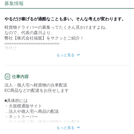
募集情報
個性が生かせる
協調性がある
デスクワーク
立ち仕事
やるだけ稼げるが過酷なことも多い。そんな考えが変わります。
軽貨物ドライバーの募集ってたくさん見かけますよね。
お客様との対話が
お客様との対話が
少ない
多い
なので、代表の森川より、
弊社【株式会社福籠】をサクッとご紹介！
力仕事が少ない
力仕事が多い
=======================
当社は、
厳しい配送件数などはなく、
知識・経験不要
知識・経験必要
もっと見る
メンバー同士助け合って協力しています。
同業界からの転職者の定着率もほぼ100%
株式会社福籠様に興味が少しでもお持ちになった方は
これまでの考えが変わる職場だと思います！
下記URLからLP広告もご覧ください！
仕事内容
私(代表)自身、
法人・個人宅へ軽貨物の台車配送
https://fukurow2960.com/
”ドライバーファースト”
EC商品などの配達をお任せします
という考えを大切にしています。
★男性女性共に活躍中★
・シニア
■具体的には
例えば...↓
・外国人
・大規模通販サイト
天候が悪く、危険と判断した際には配送を中止。
・主婦（夫）
…法人や個人宅へ商品の配送
などなど
「配送が終わらなそうなときには、
・ネットスーパー
手が空いてそうな従業員にも声を掛け合って、
…法人や個人宅へ備品や雑貨などの配送
無理のない配送を心がけています。」
・宅配サービス
もっと見る
…個人宅へ宅配便の配送