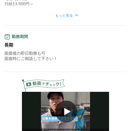
日給13,500円～
■日給保証あり
もっと見る
…日給13,500円
【月収例】
▼週5日勤務（23日勤務）
勤務期間
月322,000円～
長期
▼週2日勤務（8日勤務）
面接後の即日勤務も可
月112,000円～
面接時にご相談して下さい！
【年収例】
▼週5日勤務（23日勤務）
約390万円
▼週2日勤務（8日勤務）
約140万円
【その他】
■前・日・週払い制度導入
■昇給あり
Play
■インセンティブ制度
Video
※昨年度実績あり
■研修制度あり