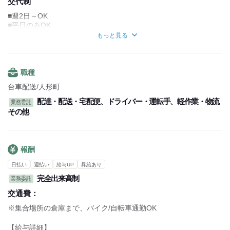
交代制
(実働10時間/休憩1時間)
■平日のみOK
■週2日～OK
■週2～OK
■平日のみOK
■土日のみOK
もっと見る
【1日の流れ】
■シフト制
人形町駅周辺集合
…LINEでのシフト提出
担当エリアの荷物の積込
1週間毎での提出
↓
■連休も取得可能
職種
配達開始
専用アプリ地図で配達先を確認
台車配送/人形町
↓
配達・配送・宅配便、ドライバー・運転手、軽作業・物流
業務委託
配達終了
その他
倉庫・営業所に集合
持ち帰った荷物やその他雑務作業
↓
帰宅
報酬
～働きやすいポイント～
日払い
週払い
給与UP
昇給あり
専用アプリから配送先を確認できるので、
配送場所をその都度調べなくてOK
完全出来高制
業務委託
配送エリアに詳しくない方でも安心
交通費：
※集合場所の倉庫まで、バイク/自転車通勤OK
【給与詳細】