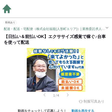
動画あり
配達・配送・宅配便（株式会社福籠(人形町エリア)）| 業務委託求人（人形町駅）
【日払い＆前払いOK】エクササイズ感覚で稼ぐ♪台車
を使って配送
1
/
4
制服写真あり
動画をチェックして応募しよう！
動画を再生する