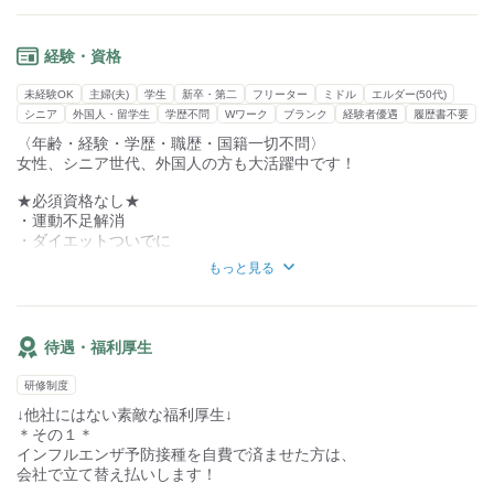
スタッフからは、
・不当にロイヤリティーを引かれないので稼げる
1～5kg程度の小さな荷物を扱います
・前職では無理やりシフトを組まれたが、
経験・資格
■配送エリア
今は自分のペースで働けている
集荷場所は人形町駅周辺になります。
・業務委託なのに、ボーナスが出るのはうれしい
未経験OK
主婦(夫)
学生
新卒・第二
フリーター
ミドル
エルダー(50代)
・何より、代表や従業員の人柄が良くて温かな雰囲気がある
シニア
外国人・留学生
学歴不問
Wワーク
ブランク
経験者優遇
履歴書不要
・業務委託ドライバーのイメージが変わった
〈年齢・経験・学歴・職歴・国籍一切不問〉
といった声が多数。
女性、シニア世代、外国人の方も大活躍中です！
国籍年齢性別問わず、幅広い方が活躍しています。
★必須資格なし★
ご相談して下さい！
・運動不足解消
・ダイエットついでに
・すきま時間に
もっと見る
などなど！
〈歓迎〉
■未経験者
待遇・福利厚生
■主婦（夫）
■外国人
研修制度
■シニア世代
↓他社にはない素敵な福利厚生↓
■軽貨物持込歓迎(黒ナンバー)
＊その１＊
〈募集背景〉
インフルエンザ予防接種を自費で済ませた方は、
■増員のため
会社で立て替え払いします！