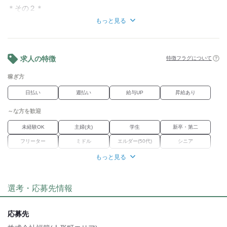
＊その２＊
業務委託でもボーナスがあります！
もっと見る
…年末賞与の一環として、
稼働年数×1万円を賞与としてお渡ししています。
…1/1に勤務した方には、運賃＋1万円支給しています。
求人の特徴
特徴フラグについて
■置き配OK
■前払いOK
稼ぎ方
■Wワーク、副業OK
■短距離配送メイン
日払い
週払い
給与UP
昇給あり
…倉庫から、自転車で10分圏内がほとんどなので、
長距離移動が少ないが魅力
～な方を歓迎
■管理費用・事務手数料・加盟金なし
■週2～OK
未経験OK
主婦(夫)
学生
新卒・第二
…週1日ごとのシフト提出なので、
フリーター
ミドル
エルダー(50代)
シニア
プライベートとの両立もしやすい
■昇給あり
外国人・留学生
学歴不問
Wワーク
ブランク
もっと見る
■資格不要/免許不要
経験者優遇
女性活躍中
正社員経験不問
職種未経験OK
選考・応募先情報
職場環境
車通勤OK
バイク通勤OK
転勤なし
応募先
魅力的な待遇