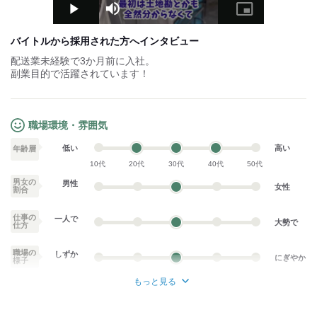
■ボーナスあり
Play
Mute
Picture-
※前年度実績による
in-
■新年ボーナスあり
Picture
※前年度実績による
バイトルから採用された方へインタビュー
配送業未経験で3か月前に入社。
副業目的で活躍されています！
職場環境・雰囲気
低い
高い
年齢層
10代
20代
30代
40代
50代
男女の
男性
女性
割合
仕事の
一人で
大勢で
仕方
職場の
しずか
にぎやか
様子
もっと見る
業務外交流少ない
業務外交流多い