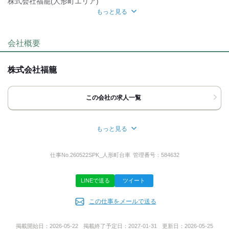
株式会社福籠(人形町エリア)
もっと見る
研修制度
面接地
自分らしい恰好
[最寄駅]
会社概要
髪自由
ネイルOK
ピアスOK
服装自由
中央区
⁄
人形町駅
東京都
ほか
応募時のメリット
株式会社福籠
[住所]
履歴書不要
WEB選考完結OK
東京都中央区
上記住所が勤務地ではなく、
この会社の求人一覧
中央区人形町周辺の現地集合となります。
配送エリア最寄り駅→人形町駅、水天宮駅、浜町駅、馬喰横山町
駅など
もっと見る
アクセス詳細を見る
所在地
千葉県市川市南行徳１丁目１４‐１５
仕事No.
260522SPK_人形町台車
管理番号：
584632
応募方法
LINEで送る
ツイート
最後までお読みいただき
代表者名
ありがとうございます！
この仕事をメールで送る
森川 篤
お電話、または応募ボタン(WEB応募)より
ご応募ください。
掲載開始日：
2026-05-22
掲載終了予定日：
2027-01-31
更新日：
2026-05-25