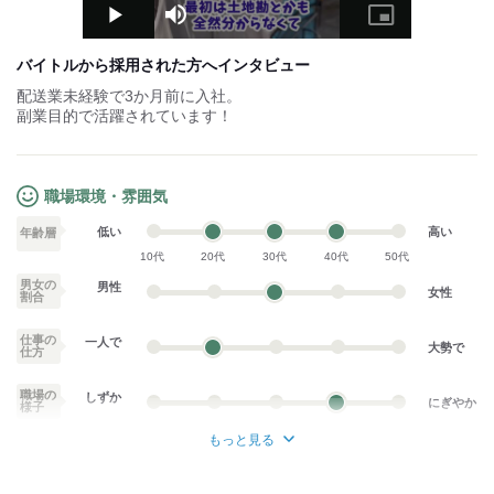
Play
Mute
Picture-
in-
Picture
バイトルから採用された方へインタビュー
配送業未経験で3か月前に入社。
副業目的で活躍されています！
職場環境・雰囲気
低い
高い
年齢層
10代
20代
30代
40代
50代
男女の
男性
女性
割合
仕事の
一人で
大勢で
仕方
職場の
しずか
にぎやか
様子
もっと見る
業務外交流少ない
業務外交流多い