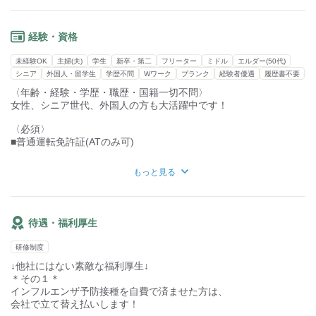
(3か月～OK)
1～5kg程度の小さな荷物を扱います
1日120個程度を配送
※車をお持ちでない方も相談に乗るのでお気軽にご相談くださ
経験・資格
い！
■配送エリア
配車にかかる料金も全て支給します！ガソリン代も一部支給しま
足立区・埼玉一部、葛飾一部、千葉一部です。
未経験OK
主婦(夫)
学生
新卒・第二
フリーター
ミドル
エルダー(50代)
す◎
シニア
外国人・留学生
学歴不問
Wワーク
ブランク
経験者優遇
履歴書不要
■1日の運転距離
職場見学からご応募もお待ちしております。
〈年齢・経験・学歴・職歴・国籍一切不問〉
20～40km
まずはご連絡ください！
女性、シニア世代、外国人の方も大活躍中です！
※長距離や高速での移動はありません
※コインパーキング費用は全額出ます◎
〈必須〉
■普通運転免許証(ATのみ可)
■運転する車
・軽ワンボックスカー
〈歓迎〉
もっと見る
■ドライバー経験者
■未経験者
■主婦（夫）
■外国人
待遇・福利厚生
■シニア世代
■軽貨物持込歓迎(黒ナンバー)
研修制度
〈募集背景〉
↓他社にはない素敵な福利厚生↓
■増員のため
＊その１＊
インフルエンザ予防接種を自費で済ませた方は、
会社で立て替え払いします！