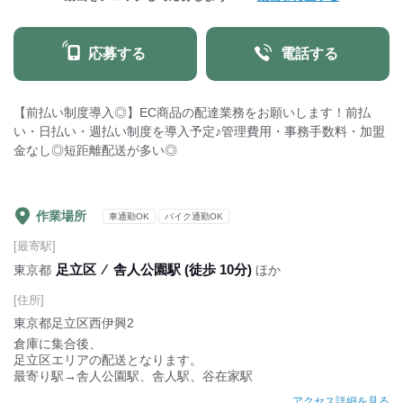
応募する
電話する
【前払い制度導入◎】EC商品の配達業務をお願いします！前払
い・日払い・週払い制度を導入予定♪管理費用・事務手数料・加盟
金なし◎短距離配送が多い◎
作業場所
車通勤OK
バイク通勤OK
[最寄駅]
足立区
⁄
舎人公園駅 (徒歩 10分)
東京都
ほか
[住所]
東京都足立区西伊興2
倉庫に集合後、
足立区エリアの配送となります。
最寄り駅→舎人公園駅、舎人駅、谷在家駅
アクセス詳細を見る