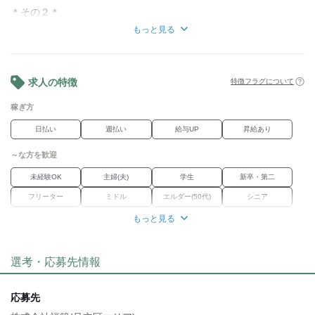
＊その２＊
業務委託でもボーナスがあります！
もっと見る
…年末賞与の一環として、
稼働年数×1万円を賞与としてお渡ししています。
…1/1に勤務した方には、運賃＋1万円支給しています。
求人の特徴
特徴フラグについて
■置き配OK
■前払いOK
稼ぎ方
■Wワーク、副業OK
■短距離配送メイン
日払い
週払い
給与UP
昇給あり
…倉庫から、自転車で10分圏内がほとんどなので、
長距離移動が少ないが魅力
～な方を歓迎
■管理費用・事務手数料・加盟金なし
■週2～OK
未経験OK
主婦(夫)
学生
新卒・第二
…週1日ごとのシフト提出なので、
フリーター
ミドル
エルダー(50代)
シニア
プライベートとの両立もしやすい
■昇給あり
外国人・留学生
学歴不問
Wワーク
ブランク
もっと見る
■資格不要/免許不要
経験者優遇
女性活躍中
職種未経験OK
■ボーナスあり
※前年度実績による
選考・応募先情報
職場環境
■新年ボーナスあり
※前年度実績による
車通勤OK
バイク通勤OK
禁煙・分煙
転勤なし
■優良なリースプランあり
応募先
(3か月～OK)
魅力的な待遇