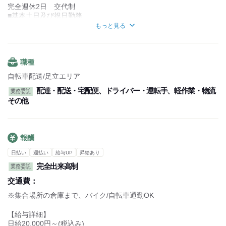
配達終了
完全週休2日 交代制
倉庫・営業所に集合
■基本土日及び祝日勤務
持ち帰った荷物やその他雑務作業
※週休2日シフト制も可
もっと見る
↓
■シフト制
帰宅
…LINEでのシフト提出
1週間毎での提出
～働きやすいポイント～
■有給休暇(半年後付与)
職種
専用アプリから配送先を確認できるので、
■連休も取得可能
配送場所をその都度調べなくてOK
自転車配送/足立エリア
■長期休みあり
配送エリアに詳しくない方でも安心◎
配達・配送・宅配便、ドライバー・運転手、軽作業・物流
業務委託
その他
報酬
日払い
週払い
給与UP
昇給あり
完全出来高制
業務委託
交通費：
※集合場所の倉庫まで、バイク/自転車通勤OK
【給与詳細】
日給20,000円～(税込み)