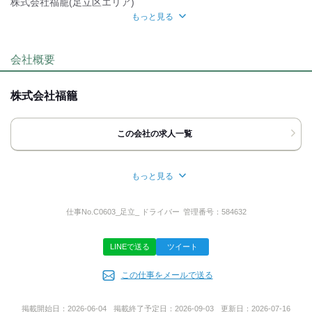
株式会社福籠(足立区エリア)
もっと見る
研修制度
応募方法
自分らしい恰好
最後までお読みいただき
会社概要
ありがとうございます！
髪自由
ネイルOK
ピアスOK
服装自由
お電話、または応募ボタン(WEB応募)より
応募時のメリット
株式会社福籠
ご応募ください。
履歴書不要
WEB選考完結OK
■お電話の場合
この会社の求人一覧
「バイトルを見た」と言っていただけると
スムーズにご案内できます。
■応募ボタン ‐24時間受付中‐
もっと見る
担当者より折り返しご連絡いたします。
所在地
携帯電話など、
千葉県市川市南行徳１丁目１４‐１５
仕事No.
C0603_足立_ ドライバー
管理番号：
584632
普段つながりやすい連絡先を
ご記入ください。
LINEで送る
ツイート
ご質問などのお問い合わせも大歓迎です！
代表者名
ご応募お待ちしております。
この仕事をメールで送る
森川 篤
掲載開始日：
2026-06-04
掲載終了予定日：
2026-09-03
更新日：
2026-07-16