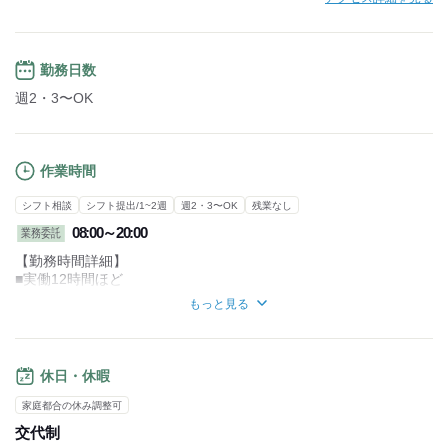
勤務日数
週2・3〜OK
作業時間
シフト相談
シフト提出/1~2週
週2・3〜OK
残業なし
08:00～20:00
業務委託
【勤務時間詳細】
■実働12時間ほど
■休憩1時間～2時間ほど
もっと見る
【1日の流れ】
倉庫・営業所に集合
担当エリアの荷物の積込
休日・休暇
↓
配達開始
家庭都合の休み調整可
専用アプリ地図で配達先を確認
交代制
↓