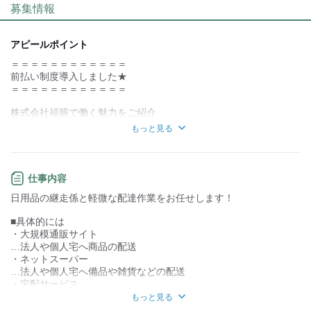
募集情報
個性が生かせる
協調性がある
デスクワーク
立ち仕事
アピールポイント
＝＝＝＝＝＝＝＝＝＝＝＝
お客様との対話が
お客様との対話が
少ない
多い
前払い制度導入しました★
＝＝＝＝＝＝＝＝＝＝＝＝
力仕事が少ない
力仕事が多い
株式会社福籠で働く魅力をご紹介
知識・経験不要
知識・経験必要
もっと見る
【１】置き配OK
【２】前払いOK
★男性女性共に活躍中★
・シニア
仕事内容
【３】Wワーク、副業OK
・外国人
日用品の継走係と軽微な配達作業をお任せします！
・主婦（夫）
【４】独立希望の方も歓迎
などなど
■具体的には
【５】管理費用・事務手数料・加盟金なし
・大規模通販サイト
…法人や個人宅へ商品の配送
【６】週休2日もOK
・ネットスーパー
…法人や個人宅へ備品や雑貨などの配送
【７】賞与（年2回）/昇給あり
・宅配サービス
…個人宅へ宅配便の配送
もっと見る
【8】優良なリースプランあり