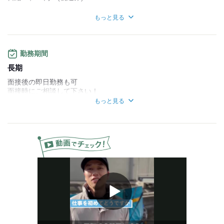
■日給保証あり
もっと見る
…日給20,000円(税込み)
※年内に限り上記価格です。
勤務期間
【その他】
■前・日・週払い制度導入
長期
■昇給あり
面接後の即日勤務も可
■インセンティブ制度
面接時にご相談して下さい！
※昨年度実績あり
もっと見る
■研修制度あり
足立区、世田谷区、江東区、墨田区など、
■ボーナスあり
複数エリア勤務地がございます！
※前年度実績による
他エリアを希望の際は、ご相談お願いいたします
■新年ボーナスあり
※前年度実績による
Play
Video