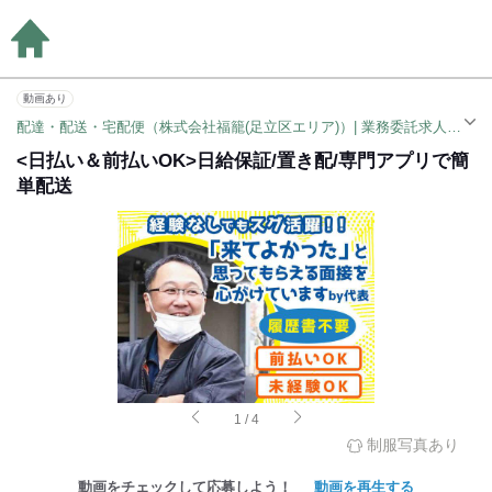
動画あり
配達・配送・宅配便（株式会社福籠(足立区エリア)）| 業務委託求人（舎人公園駅）
<日払い＆前払いOK>日給保証/置き配/専門アプリで簡
単配送
1
/
4
制服写真あり
動画をチェックして応募しよう！
動画を再生する