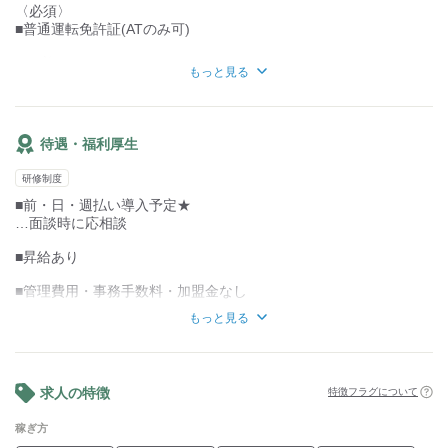
〈必須〉
■普通運転免許証(ATのみ可)
〈歓迎〉
もっと見る
■ドライバー経験者
■未経験者
■主婦（夫）
■外国人
待遇・福利厚生
■シニア世代
■軽貨物持込歓迎(黒ナンバー)
研修制度
〈募集背景〉
■前・日・週払い導入予定★
■増員のため
…面談時に応相談
■昇給あり
■管理費用・事務手数料・加盟金なし
もっと見る
■長期休暇あり
…年末年始、夏季、慶弔
■服装自由
求人の特徴
特徴フラグについて
■車両リースあり
…お仕事で使用する車の相談OK
稼ぎ方
他社でお給料・お休みの不満を