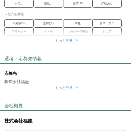
日払い
週払い
給与UP
昇給あり
感じて転職されてきた方も
多数いらっしゃいます。
～な方を歓迎
未経験OK
主婦(夫)
学生
新卒・第二
フリーター
ミドル
エルダー(50代)
シニア
外国人・留学生
学歴不問
Wワーク
ブランク
もっと見る
経験者優遇
女性活躍中
選考・応募先情報
職場環境
駅徒歩5分
車通勤OK
バイク通勤OK
禁煙・分煙
応募先
魅力的な待遇
株式会社福籠
もっと見る
研修制度
応募方法
自分らしい恰好
最後までお読みいただき
会社概要
ありがとうございます！
髪自由
ネイルOK
ピアスOK
服装自由
お電話、または応募ボタン(WEB応募)より
株式会社福籠
ご応募ください。