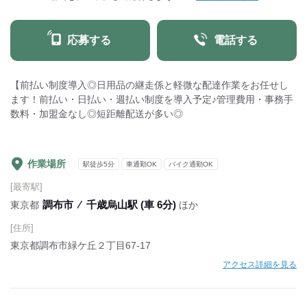
応募する
電話する
【前払い制度導入◎日用品の継走係と軽微な配達作業をお任せし
ます！前払い・日払い・週払い制度を導入予定♪管理費用・事務手
数料・加盟金なし◎短距離配送が多い◎
作業場所
駅徒歩5分
車通勤OK
バイク通勤OK
[最寄駅]
調布市
⁄
千歳烏山駅 (車 6分)
東京都
ほか
[住所]
東京都調布市緑ケ丘２丁目67‐17
アクセス詳細を見る