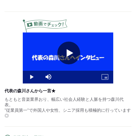
【その他】
■前・日・週払い制度導入予定
■賞与あり(年2回）
■昇給あり
■インセンティブ制度
■研修制度
Play
Video
Play
Mute
Picture-
in-
Picture
代表の森川さんから一言★
もともと音楽業界おり、幅広い社会人経験と人脈を持つ森川代
表。
”従業員第一”で外国人や女性、シニア採用も積極的に行っています
◎