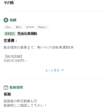
専用アプリから配送先を確認できるので、
その他
配送場所をその都度調べなくてOK
配送エリアに詳しくない方でも安心◎
報酬
日払い
週払い
給与UP
昇給あり
完全出来高制
業務委託
交通費：
集合場所の倉庫まで、車/バイク/自転車通勤OK
【給与詳細】
日給15,000円～
■日給保証あり
もっと見る
…日給15,000円
【月収例】
▼23日出勤
勤務期間
月322,000円～
長期
【年収例】
面接後の即日勤務も可
約455万円～
面接時にご相談して下さい！