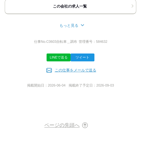
■お電話の場合
この会社の求人一覧
「バイトルを見た」と言っていただけると
スムーズにご案内できます。
■応募ボタン ‐24時間受付中‐
もっと見る
担当者より折り返しご連絡いたします。
所在地
携帯電話など、
千葉県市川市南行徳１丁目１４‐１５
仕事No.
C0603自転車＿調布
管理番号：
584632
普段つながりやすい連絡先を
ご記入ください。
LINEで送る
ツイート
ご質問などのお問い合わせも大歓迎です！
代表者名
ご応募お待ちしております。
この仕事をメールで送る
森川 篤
掲載開始日：
2026-06-04
掲載終了予定日：
2026-09-03
担当者
事業内容
採用担当まで
一般貨物自動車運送事業
貨物軽自動車運送事業
引越業
買い物代行サービス業
通信販売業
ページの先頭へ
飲食店経営
イベント企画/制作/運営管理