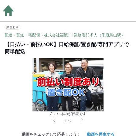
動画あり
配達・配送・宅配便（株式会社福籠）| 業務委託求人（千歳烏山駅）
【日払い・前払いOK】日給保証/置き配/専門アプリで
簡単配送
左にいるのが代表です
1
/
2
動画をチェックして応募しよう！
動画を再生する