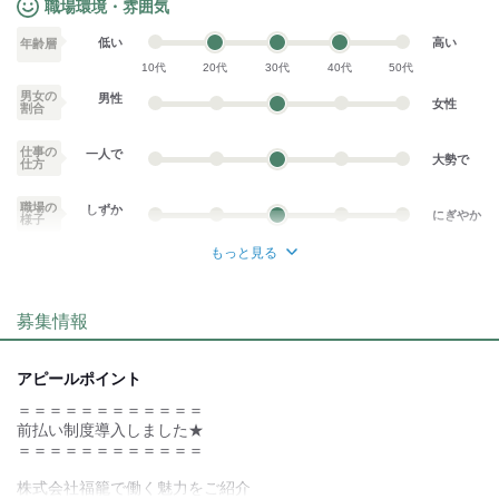
職場環境・雰囲気
低い
高い
年齢層
10代
20代
30代
40代
50代
男女の
男性
女性
割合
仕事の
一人で
大勢で
仕方
職場の
しずか
にぎやか
様子
もっと見る
業務外交流少ない
業務外交流多い
募集情報
個性が生かせる
協調性がある
デスクワーク
立ち仕事
アピールポイント
＝＝＝＝＝＝＝＝＝＝＝＝
お客様との対話が
お客様との対話が
少ない
多い
前払い制度導入しました★
＝＝＝＝＝＝＝＝＝＝＝＝
力仕事が少ない
力仕事が多い
株式会社福籠で働く魅力をご紹介