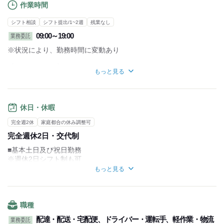
作業時間
シフト相談
シフト提出/1~2週
残業なし
09:00～19:00
業務委託
※状況により、勤務時間に変動あり
【勤務時間詳細】
もっと見る
■実働10時間ほど
■休憩1時間～2時間ほど
【1日の流れ】
休日・休暇
倉庫・営業所に集合
担当エリアの荷物の積込
完全週2休
家庭都合の休み調整可
↓
完全週休2日・交代制
配達開始
専用アプリ地図で配達先を確認
■基本土日及び祝日勤務
↓
※週休2日シフト制も可
配達終了
■シフト制
もっと見る
倉庫・営業所に集合
…LINEでのシフト提出
持ち帰った荷物やその他雑務作業
1週間毎での提出
↓
■有給休暇(半年後付与)
帰宅
■連休も取得可能
職種
■長期休みあり
～働きやすいポイント～
配達・配送・宅配便、ドライバー・運転手、軽作業・物流
業務委託