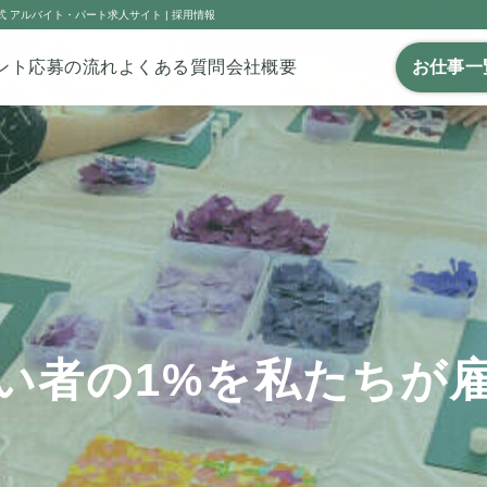
 アルバイト・パート求人サイト | 採用情報
ント
応募の流れ
よくある質問
会社概要
お仕事一
い者の1%を私たちが