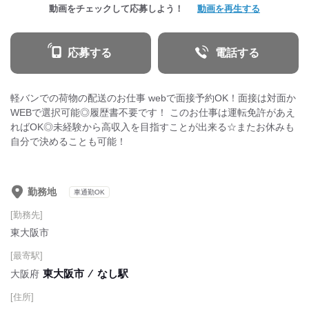
動画をチェックして応募しよう！
動画を再生する
応募する
電話する
軽バンでの荷物の配送のお仕事 webで面接予約OK！面接は対面か
WEBで選択可能◎履歴書不要です！ このお仕事は運転免許があえ
ればOK◎未経験から高収入を目指すことが出来る☆またお休みも
自分で決めることも可能！
勤務地
車通勤OK
[勤務先]
東大阪市
[最寄駅]
東大阪市
⁄
なし駅
大阪府
[住所]