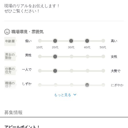
現場のリアルをお伝えします！
ぜひご覧ください！
職場環境・雰囲気
低い
高い
年齢層
10代
20代
30代
40代
50代
男女の
男性
女性
割合
仕事の
一人で
大勢で
仕方
職場の
しずか
にぎやか
様子
もっと見る
業務外交流少ない
業務外交流多い
募集情報
個性が生かせる
協調性がある
デスクワーク
立ち仕事
アピールポイント！