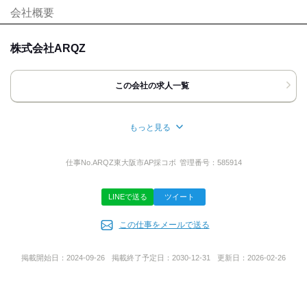
[最寄駅]
会社概要
応募時のメリット
京都市南区
⁄
西京極駅 (車 3分)
京都府
ほか
履歴書不要
友達応募
株式会社ARQZ
[住所]
京都府京都市南区吉祥院内河原町3-2
サクシード吉祥院303号室
この会社の求人一覧
https://maps.app.goo.gl/XLe14CJtD1u78mEt8
地図・アクセス詳細を見る
もっと見る
所在地
応募方法
京都府京都市南区吉祥院内河原町3-2 サクシード吉祥院303号室
仕事No.
ARQZ東大阪市AP採コボ
管理番号：
585914
【WEB でのご応募】
滋賀事務所▼
カンタンWEB 応募24h 受付中！
滋賀県守山市守山3丁目20-46
LINEで送る
ツイート
メールまたはショートメッセージで
橋本ビル3階
面接日予約ＵＲＬをお送りいたしますので
この仕事をメールで送る
ご希望の面接希望日をお送りください。
<電話でのご応募>
サービス地域
掲載開始日：
2024-09-26
掲載終了予定日：
2030-12-31
更新日：
2026-02-26
お気軽にご連絡ください！
その際「バイトルを見て」と
京都府・滋賀県・大阪府を中心にサービスを展開
お伝えいただけるとスムーズです。