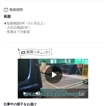
例：1日150個荷物を配る場合＝日当2万円以上！
週5勤務で,,,40万円以上！
勤務期間
②通常配送
長期
・案件により日当の変動有り
★短期相談OK（3ヵ月以上）
例：日当15,000円×23日＝34,5000円（2ヶ月目STAFF）
・入社日相談OK！
・長期まで大歓迎
③企業配送
・6:00~18:00（前後アリ）
週5～6勤務で売り上げ35万～43万円
◆給与は、週払い相談/前払い相談/手渡しOK！
◆日給保証あり
早く終わっても日給を支給します！
◆繁忙期手当
◆社用車支給 ※希望者のみ
（リース代：1500円/日）
Play
Video
→自宅持ち帰り＆プライベート利用OK
☆業界や最安値で貸し出し☆
試用期間：
なし
Play
Mute
Picture-
in-
Picture
仕事中の様子をお届け