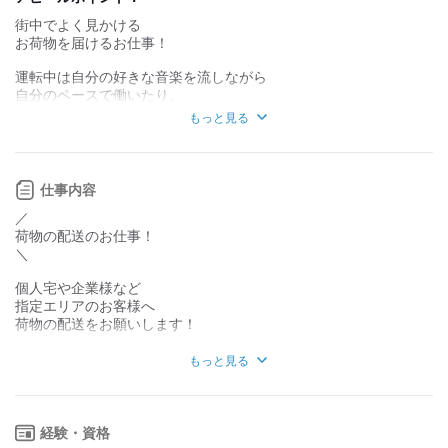
街中でよく見かける
お客様との対話が
お客様との対話が
少ない
多い
お荷物を届けるお仕事！
力仕事が少ない
力仕事が多い
運転中は自分の好きな音楽を流しながら
自分のペースで働いたり、
最近は置き配が多く再送しなければならない,,,なんて心配もなし！
知識・経験不要
知識・経験必要
もっと見る
ルートも固定で慣れてきたら
効率よく稼げますよ◎
仕事内容
【働くためのサポートが充実】
・ガソリン代後払い制度
／
・給料前払い&週払い制度
荷物の配送のお仕事！
・車貸し出し
＼
※業界最安値
個人宅や企業様など
・直行直帰OK
指定エリアのお客様へ
⇒今手持ちのお金がなくてもご安心ください◎
荷物の配送をお願いします！
収入が安定するまでサポートさせて頂きます。
草津市内がメインエリア！
自分のペースでOK！
もっと見る
学校がない土日にサクっと稼いだり、
＜お仕事の流れ＞
平日週5回でがっつり稼いだり、
￣￣￣￣￣￣￣￣
自分の希望の働き方に合わせてお仕事をご案内します！
①自宅から社用車orマイカー（黒ナンバー必須）で、
経験・資格
配送センターに向かいます！
★こんな方が活躍中！