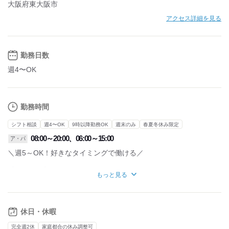
大阪府東大阪市
アクセス詳細を見る
勤務日数
週4〜OK
勤務時間
シフト相談
週4〜OK
9時以降勤務OK
週末のみ
春夏冬休み限定
08:00～20:00、06:00～15:00
ア・パ
＼週5～OK！好きなタイミングで働ける／
【勤務時間】
もっと見る
①8:00~20:00
②6:00~15:00
※案件によって変動有
詳細は面接の際にお伝えします
休日・休暇
■基本的には直行直帰です！
完全週2休
家庭都合の休み調整可