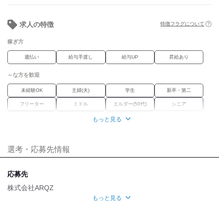
■服装自由
※案件によって制服有り
■髪色髪型自由
求人の特徴
特徴フラグについて
※規定あり
■ガソリン代後払い制度有り
稼ぎ方
■入社祝い品あり
※規定あり
週払い
給与手渡し
給与UP
昇給あり
■webで面接予約可
～な方を歓迎
未経験OK
主婦(夫)
学生
新卒・第二
フリーター
ミドル
エルダー(50代)
シニア
学歴不問
Wワーク
ブランク
もっと見る
職場環境
選考・応募先情報
車通勤OK
魅力的な待遇
応募先
研修制度
株式会社ARQZ
もっと見る
自分らしい恰好
面接地
髪自由
ネイルOK
ピアスOK
服装自由