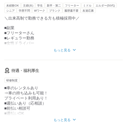
未経験OK
主婦(夫)
学生
新卒・第二
フリーター
ミドル
エルダー(50代)
②荷物を積み込み、出発！配達！
既存のスタッフさんはほとんどが未経験スタート！
シニア
学歴不問
Wワーク
ブランク
履歴書不要
友達応募
→エリアやルートは基本亭には、ほぼ固定！
運転免許さえあれば、経験やスキルがなくても
＼出来高制で勤務できる方も積極採用中／
しっかり稼いでいる方が多数います！
③配達終了後、直帰、または営業所に戻ります！
学生さんが在籍したり、
■副業
20代～50代まで幅広い世代が活躍中です◎
■フリーターさん
※置き配も多めなのでご安心くださいね
■レギュラー勤務
上司はいません！
【研修について】
■女性ドライバー
ですので、仕事を管理されず
最初の3日～1週間は先輩の車の
■シニアドライバー
モクモクと自分のペースで働けますよ◎
もっと見る
助手席に乗ってもらって仕事を教えていただきます
【必須】
・仕事をするうえでやってはいけないこと
■普通自動車免許
・機械の使いかた
※AT限定可
待遇・福利厚生
・荷物の受け取り方
【外見について】
研修制度
髪型・髪色
アクセサリー類は基本自由です！
■車のレンタルあり
※案件によって異なりますので
⇒車の持ち込みも可能！
詳細は面接にてご案内いたします。
プライベート利用あり！
■週払いあり（応相談）
■前払い相談可
■週払いOK
■日給保証
もっと見る
■給与手渡しOK