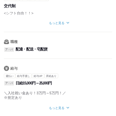
交代制
・休憩時間：60分(勤務時間が6時間以上の場合)
・実働時間：1日あたり8時間程度
<シフト自由！！>
・平均所定労働時間：1ヶ月あたり130時間程度
■土日のみOK
もっと見る
＜こんな働き方ができます◎＞
■がっつり週6～も歓迎
・Wワーク
■週4日～要相談
・平日のみの勤務希望
■お休みはシフトによります。
・土日祝のみ
■シフトはLINEなどで提出なので
職種
・週4日～
スケジュール管理が楽です
・がっつり週6で勤務
配達・配送・宅配便
ア・パ
例）1日のスケジュール
8:00~ 直行して倉庫へ向かい荷物を積み込む
9:00~ 指定エリアへ配送スタート
給与
12:00~ お昼休憩
13:00~ 配送再開
週払い
給与手渡し
給与UP
昇給あり
15:00~ 少し休憩してから別へリアへ向かう
日給15,000円～25,000円
ア・パ
17:00~ 荷物を届ける
18:30~ 残りの荷物を倉庫へ返却
＼入社祝い金あり！3万円～5万円！／
20:00~ 返却漏れがないかチェックし帰宅
※規定あり
【出来高制で働ける方積極採用中】
もっと見る
①完全歩合制
・荷物を運べば運ぶほど収入UP！