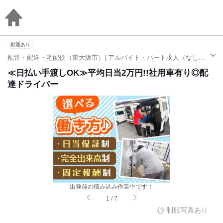
動画あり
配達・配送・宅配便（東大阪市）| アルバイト・パート求人（なし駅）
≪日払い手渡しOK≫平均日当2万円!!社用車有り◎配
達ドライバー
出発前の積み込み作業中です！
1
/
7
制服写真あり