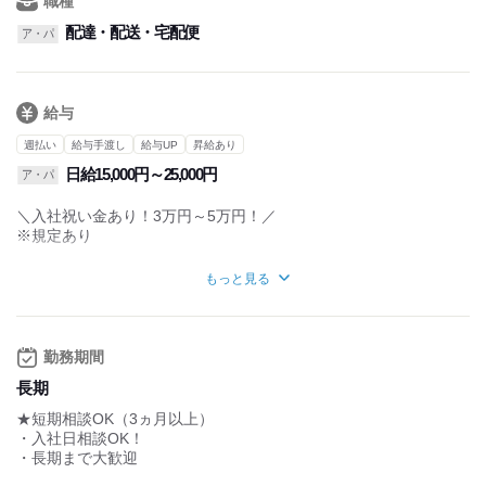
職種
スケジュール管理が楽です
例）1日のスケジュール
配達・配送・宅配便
ア・パ
8:00~ 直行して倉庫へ向かい荷物を積み込む
9:00~ 指定エリアへ配送スタート
12:00~ お昼休憩
13:00~ 配送再開
給与
15:00~ 少し休憩してから別へリアへ向かう
17:00~ 荷物を届ける
週払い
給与手渡し
給与UP
昇給あり
18:30~ 残りの荷物を倉庫へ返却
日給15,000円～25,000円
ア・パ
20:00~ 返却漏れがないかチェックし帰宅
＼入社祝い金あり！3万円～5万円！／
※規定あり
【出来高制で働ける方積極採用中】
もっと見る
①完全歩合制
・荷物を運べば運ぶほど収入UP！
例：1日150個荷物を配る場合＝日当2万円以上！
週5勤務で,,,40万円以上！
勤務期間
②通常配送
長期
・案件により日当の変動有り
★短期相談OK（3ヵ月以上）
例：日当15,000円×23日＝34,5000円（2ヶ月目STAFF）
・入社日相談OK！
・長期まで大歓迎
③企業配送
・6:00~18:00（前後アリ）