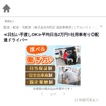
動画あり
配達・配送・宅配便（株式会社ARQZ 滋賀事務所）| アルバイト・パート求人（なし駅）
≪日払い手渡しOK≫平均日当2万円!!社用車有り◎配
達ドライバー
出発前の積み込み作業中です！
1
/
7
制服写真あり