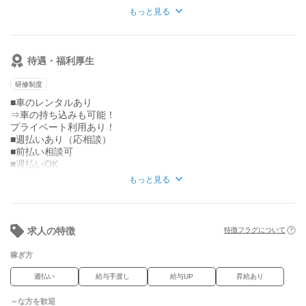
最初の3日～1週間は先輩の車の
■シニアドライバー
モクモクと自分のペースで働けますよ◎
もっと見る
助手席に乗ってもらって仕事を教えていただきます
【必須】
・仕事をするうえでやってはいけないこと
■普通自動車免許
・機械の使いかた
※AT限定可
待遇・福利厚生
・荷物の受け取り方
【外見について】
研修制度
髪型・髪色
アクセサリー類は基本自由です！
■車のレンタルあり
※案件によって異なりますので
⇒車の持ち込みも可能！
詳細は面接にてご案内いたします。
プライベート利用あり！
■週払いあり（応相談）
■前払い相談可
■週払いOK
■日給保証
もっと見る
■給与手渡しOK
■服装自由
※案件によって制服有り
■髪色髪型自由
求人の特徴
特徴フラグについて
※規定あり
■ガソリン代後払い制度有り
稼ぎ方
■入社祝い品あり
※規定あり
週払い
給与手渡し
給与UP
昇給あり
■webで面接予約可
～な方を歓迎