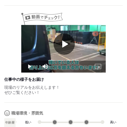
週5～6勤務で売り上げ35万～43万円
◆給与は、週払い相談/前払い相談/手渡しOK！
◆日給保証あり
早く終わっても日給を支給します！
◆繁忙期手当
◆社用車支給 ※希望者のみ
（リース代：1500円/日）
Play
Video
→自宅持ち帰り＆プライベート利用OK
☆業界や最安値で貸し出し☆
試用期間：
なし
Play
Mute
Picture-
in-
Picture
仕事中の様子をお届け
現場のリアルをお伝えします！
ぜひご覧ください！
職場環境・雰囲気
低い
高い
年齢層