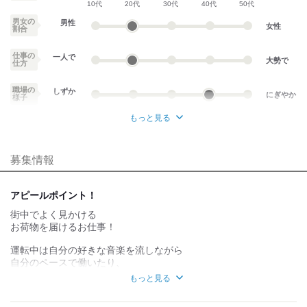
10代
20代
30代
40代
50代
男女の
男性
女性
割合
仕事の
一人で
大勢で
仕方
職場の
しずか
にぎやか
様子
もっと見る
業務外交流少ない
業務外交流多い
募集情報
個性が生かせる
協調性がある
デスクワーク
立ち仕事
アピールポイント！
街中でよく見かける
お客様との対話が
お客様との対話が
少ない
多い
お荷物を届けるお仕事！
力仕事が少ない
力仕事が多い
運転中は自分の好きな音楽を流しながら
自分のペースで働いたり、
最近は置き配が多く再送しなければならない,,,なんて心配もなし！
知識・経験不要
知識・経験必要
もっと見る
ルートも固定で慣れてきたら