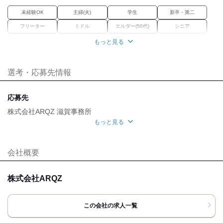
未経験OK
主婦(夫)
学生
新卒・第二
フリーター
ミドル
エルダー(50代)
シニア
学歴不問
Wワーク
ブランク
もっと見る
職場環境
選考・応募先情報
車通勤OK
魅力的な待遇
応募先
研修制度
株式会社ARQZ 滋賀事務所
もっと見る
自分らしい恰好
面接地
髪自由
ネイルOK
ピアスOK
服装自由
[最寄駅]
会社概要
応募時のメリット
守山市
⁄
守山駅 (徒歩 15分)
滋賀県
ほか
履歴書不要
友達応募
株式会社ARQZ
[住所]
滋賀県守山市守山3丁目20-46
橋本ビル3階
この会社の求人一覧
アクセス詳細を見る