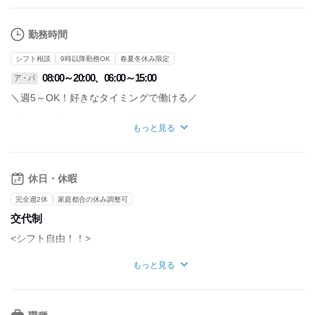
勤務時間
シフト相談
9時以降勤務OK
春夏冬休み限定
08:00～20:00、06:00～15:00
ア・パ
＼週5～OK！好きなタイミングで働ける／
【勤務時間】
もっと見る
①8:00~20:00
②6:00~15:00
※案件によって変動有
詳細は面接の際にお伝えします
休日・休暇
■基本的には直行直帰です！
完全週2休
家庭都合の休み調整可
交代制
・休憩時間：60分(勤務時間が6時間以上の場合)
・実働時間：1日あたり8時間程度
<シフト自由！！>
・平均所定労働時間：1ヶ月あたり130時間程度
■平日のみOK
もっと見る
＜こんな働き方ができます◎＞
■がっつり週6～も歓迎
・Wワーク
・平日のみの勤務希望
■お休みはシフトによります。
・がっつり週6で勤務
■シフトはLINEなどで提出なので