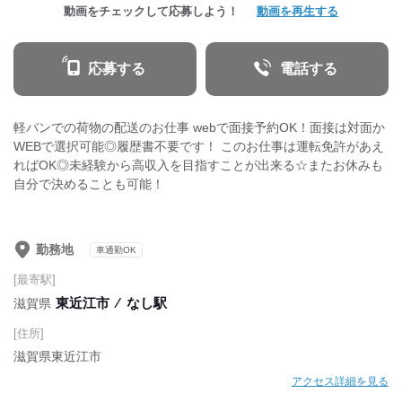
動画をチェックして応募しよう！
動画を再生する
応募する
電話する
軽バンでの荷物の配送のお仕事 webで面接予約OK！面接は対面か
WEBで選択可能◎履歴書不要です！ このお仕事は運転免許があえ
ればOK◎未経験から高収入を目指すことが出来る☆またお休みも
自分で決めることも可能！
勤務地
車通勤OK
[最寄駅]
東近江市
⁄
なし駅
滋賀県
[住所]
滋賀県東近江市
アクセス詳細を見る