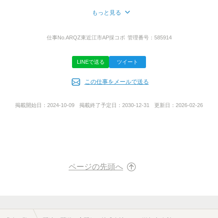
もっと見る
所在地
応募方法
京都府京都市南区吉祥院内河原町3-2 サクシード吉祥院303号室
仕事No.
ARQZ東近江市AP採コボ
管理番号：
585914
【WEB でのご応募】
カンタンWEB 応募24h 受付中！
滋賀事務所▼
メールまたはショートメッセージで
滋賀県守山市守山3丁目20-46
LINEで送る
ツイート
面接日予約ＵＲＬをお送りいたしますので
橋本ビル3階
ご希望の面接希望日をお送りください。
この仕事をメールで送る
<電話でのご応募>
お気軽にご連絡ください！
サービス地域
掲載開始日：
2024-10-09
掲載終了予定日：
2030-12-31
更新日：
2026-02-26
その際「バイトルを見て」と
お伝えいただけるとスムーズです。
京都府・滋賀県・大阪府を中心にサービスを展開
<面接について>
◇webで面接日予約ＯＫ
事業内容
◇対面面接の際は履歴書のご持参をお願いします。
運送・配達事業
ページの先頭へ
※顔写真はなくてもOK/オンラインの場合は不要
面接は対面かオンラインで選択可能！
URL
面接場所▼
滋賀県守山市守山3丁目20-46
http://arqz0604.com/
橋本ビル3階