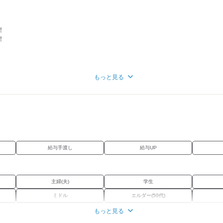
自由です！
ますので
！
内いたします。
！
）
もっと見る
り
度有り
給与手渡し
給与UP
主婦(夫)
学生
ミドル
エルダー(50代)
Wワーク
ブランク
もっと見る