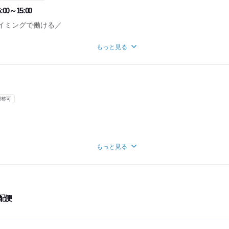
:00～15:00
タイミングで働ける／
もっと見る
伝えします
です！
調整可
務時間が6時間以上の場合)
り8時間程度
ヶ月あたり130時間程度
もっと見る
ます◎＞
ります。
で提出なので
楽です
ル
配便
庫へ向かい荷物を積み込む
へ配送スタート