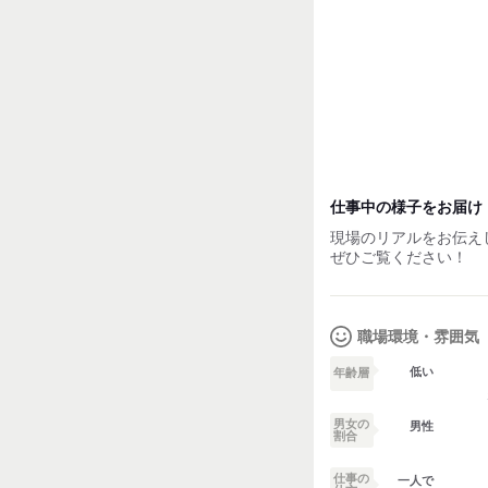
◆繁忙期手当
◆社用車支給 ※希望
（リース代：1500円/
→自宅持ち帰り＆プラ
☆業界や最安値で貸し
試用期間：
なし
仕事中の様子をお届け
現場のリアルをお伝え
ぜひご覧ください！
職場環境・雰囲気
低い
年齢層
男女の
男性
割合
仕事の
一人で