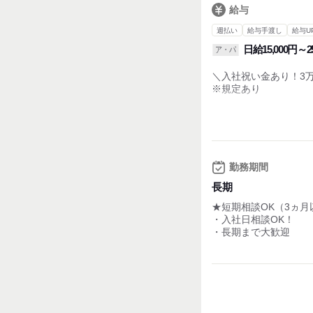
13:00~ 配送再開
給与
15:00~ 少し休憩し
17:00~ 荷物を届ける
週払い
給与手渡し
給与U
18:30~ 残りの荷物
日給15,000円～25
ア・パ
20:00~ 返却漏れが
＼入社祝い金あり！3
※規定あり
【出来高制で働ける方
①完全歩合制
・荷物を運べば運ぶほ
例：1日150個荷物を
週5勤務で,,,40万
勤務期間
②通常配送
長期
・案件により日当の変
★短期相談OK（3ヵ月
例：日当15,000円×23
・入社日相談OK！
・長期まで大歓迎
③企業配送
・6:00~18:00（前後
週5～6勤務で売り上げ
◆給与は、週払い相談/
◆日給保証あり
早く終わっても日給を