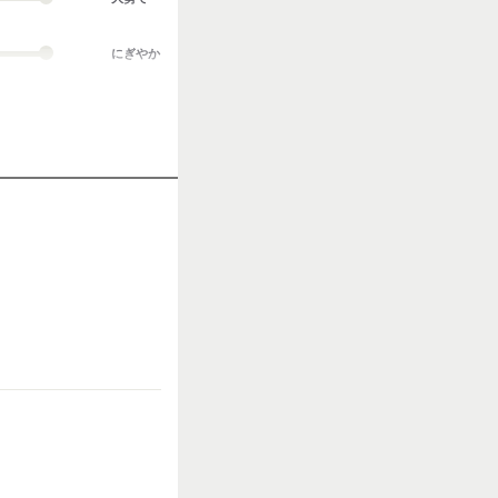
にぎやか
業務外交流多い
協調性がある
立ち仕事
お客様との対話が
多い
力仕事が多い
知識・経験必要