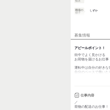
仕方
職場の
しずか
様子
業務外交流少ない
募集情報
個性が生かせる
デスクワーク
アピールポイント！
街中でよく見かける
お客様との対話が
少ない
お荷物を届けるお仕事
力仕事が少ない
運転中は自分の好きな
自分のペースで働いた
最近は置き配が多く再送
知識・経験不要
ルートも固定で慣れて
効率よく稼げますよ◎
仕事内容
【働くためのサポート
・ガソリン代後払い制
／
・給料前払い&週払い
荷物の配送のお仕事！