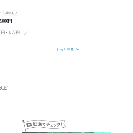
てから別へリアへ向かう
P
昇給あり
を倉庫へ返却
,000円
ないかチェックし帰宅
万円～5万円！／
積極採用中】
もっと見る
ど収入UP！
配る場合＝日当2万円以上！
円以上！
動有り
以上）
日＝34,5000円（2ヶ月目STAFF）
アリ）
35万～43万円
前払い相談/手渡しOK！
支給します！