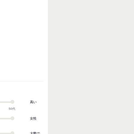
高い
50代
女性
大勢で