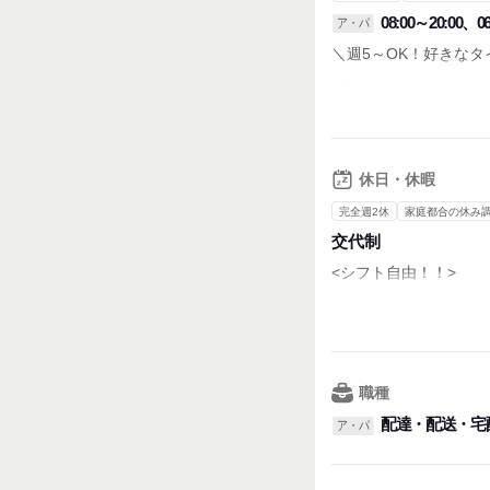
08:00～20:00、06
ア・パ
＼週5～OK！好きな
【勤務時間】
①8:00~20:00
②6:00~15:00
※案件によって変動有
詳細は面接の際にお
休日・休暇
■基本的には直行直帰
完全週2休
家庭都合の休み
交代制
・休憩時間：60分(勤
・実働時間：1日あた
<シフト自由！！>
・平均所定労働時間：1
■平日のみOK
＜こんな働き方ができ
■がっつり週6～も歓迎
・Wワーク
・平日のみの勤務希望
■お休みはシフトによ
・がっつり週6で勤務
■シフトはLINEなど
職種
スケジュール管理が
例）1日のスケジュー
配達・配送・宅
ア・パ
8:00~ 直行して倉
9:00~ 指定エリア
12:00~ お昼休憩