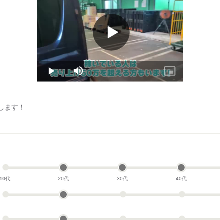
者のみ
日）
Play
Video
イベート利用OK
出し☆
Play
Mute
Picture-
in-
Picture
します！
10代
20代
30代
40代