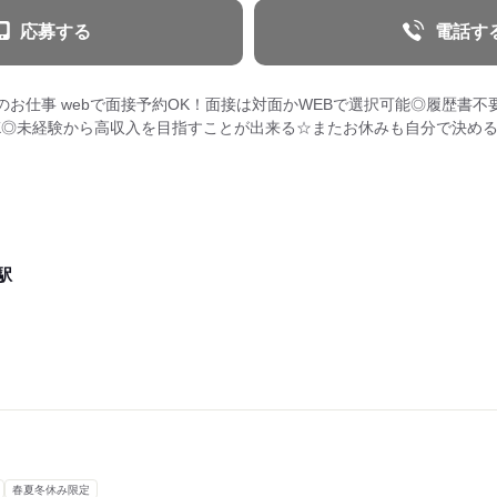
応募する
電話す
お仕事 webで面接予約OK！面接は対面かWEBで選択可能◎履歴書不
K◎未経験から高収入を目指すことが出来る☆またお休みも自分で決め
駅
春夏冬休み限定