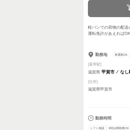
軽バンでの荷物の配送の
運転免許があえればO
勤務地
車通勤OK
[最寄駅]
甲賀市
⁄
なし
滋賀県
[住所]
滋賀県甲賀市
勤務時間
シフト相談
9時以降勤務OK