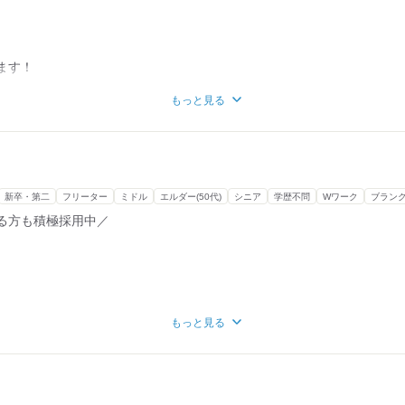
くてもご安心ください◎
ます！
サポートさせて頂きます。
ア！
もっと見る
っと稼いだり、
稼いだり、
合わせてお仕事をご案内します！
マイカー（黒ナンバー必須）で、
います！
新卒・第二
フリーター
ミドル
エルダー(50代)
シニア
学歴不問
Wワーク
ブラン
発！配達！
ほとんどが未経験スタート！
る方も積極採用中／
本的には、ほぼ固定！
経験やスキルがなくても
が多数います！
または営業所に戻ります！
、
広い世代が活躍中です◎
ご安心くださいね
されず
もっと見る
先輩の車の
スで働けますよ◎
て仕事を教えていただきます
ってはいけないこと