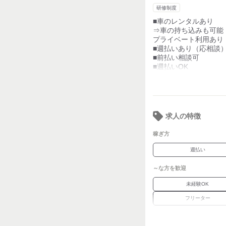
【外見について】
・荷物の受け取り方
研修制度
髪型・髪色
アクセサリー類は基本
■車のレンタルあり
※案件によって異なり
⇒車の持ち込みも可能
詳細は面接にてご案
プライベート利用あり
■週払いあり（応相談
■前払い相談可
■週払いOK
■日給保証
■給与手渡しOK
■服装自由
※案件によって制服有
■髪色髪型自由
求人の特徴
※規定あり
■ガソリン代後払い制
稼ぎ方
■入社祝い品あり
※規定あり
週払い
■webで面接予約可
～な方を歓迎
未経験OK
フリーター
学歴不問