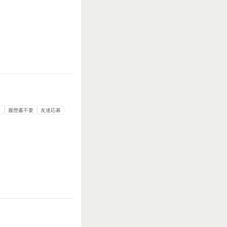
ク
履歴書不要
友達応募