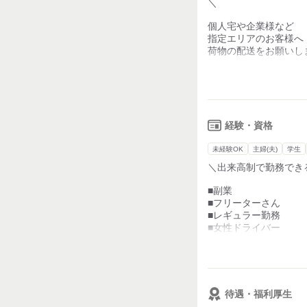
・車貸し出し
＼
※業界最安値
個人宅や企業様など
・直行直帰OK
指定エリアのお客様へ
⇒今手持ちのお金がな
荷物の配送をお願いし
収入が安定するまで
草津市内がメインエリ
自分のペースでOK！
学校がない土日にサク
＜お仕事の流れ＞
平日週5回でがっつり
￣￣￣￣￣￣￣￣
自分の希望の働き方に
①自宅から社用車or
経験・資格
配送センターに向か
★こんな方が活躍中！
未経験OK
主婦(夫)
学生
②荷物を積み込み、出
既存のスタッフさんは
＼出来高制で勤務でき
→エリアやルートは基
運転免許さえあれば、
しっかり稼いでいる方
■副業
③配達終了後、直帰、
学生さんが在籍したり
■フリーターさん
20代～50代まで幅
■レギュラー勤務
※置き配も多めなので
■女性ドライバー
上司はいません！
【研修について】
■シニアドライバー
ですので、仕事を管理
最初の3日～1週間は
モクモクと自分のペー
【必須】
助手席に乗ってもらっ
■普通自動車免許
・仕事をするうえでや
※AT限定可
待遇・福利厚生
・機械の使いかた