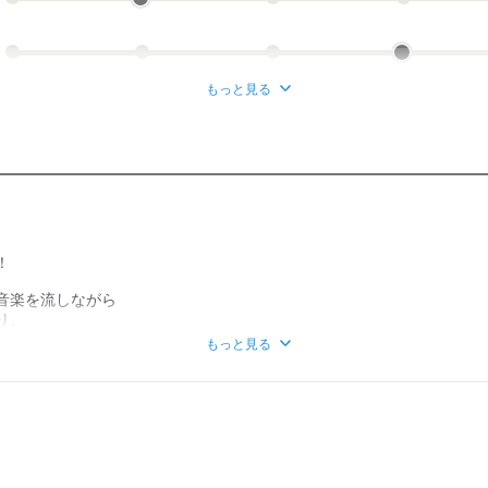
もっと見る
！
音楽を流しながら
り、
しなければならない,,,なんて心配もなし！
もっと見る
きたら
が充実】
度
制度