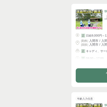
日給9,000円～1
正
入間市 / 入間
|
勤務
|
入間市 / 入間
| 面接 |
キャディ、サー
正
08:00～17:00
正
シフト相談
年齢入力任意