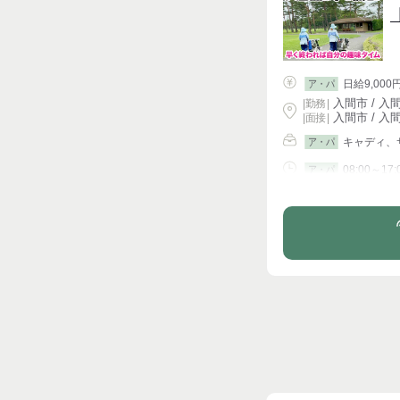
日給9,000
ア・パ
入間市 / 入間
|
勤務
|
入間市 / 入間
| 面接 |
キャディ、
ア・パ
08:00～17:
ア・パ
シフト相談