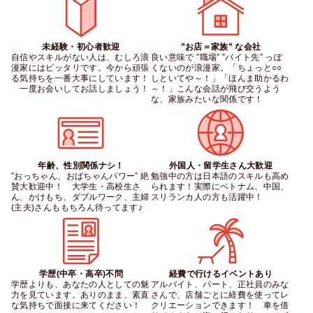
未経験・初心者歓迎
”お店＝家族” な会社
自信やスキルがない人は、むしろ浪
良い意味で ”職場” ”バイト先” っぽ
漫家にはピッタリです。今から頑張
くないのが浪漫家。「ちょっと○○
る気持ちを一番大事にしています！
しといてや～！」「ほんま助かるわ
　一度お会いしてお話しましょう！
～！」こんな会話が飛び交うよう
な、家族みたいな関係です！
年齢、性別関係ナシ！
外国人・留学生さん大歓迎
”おっちゃん、おばちゃんパワー” 絶
勉強中の方は日本語のスキルも高め
賛大歓迎中！　大学生・高校生さ
られます！実際にベトナム、中国、
ん、かけもち、ダブルワーク、主婦
スリランカ人の方も活躍中！
(主夫)さんももちろん待ってます♪
学歴(中卒・高卒)不問
経費で行けるイベントあり
学歴よりも、あなたの人としての魅
アルバイト、パート、正社員のみな
力を見ています。ありのまま、素直
さんで、店舗ごとに経費を使ってレ
な気持ちで面接に来てください！
クリエーションできます！　車を借