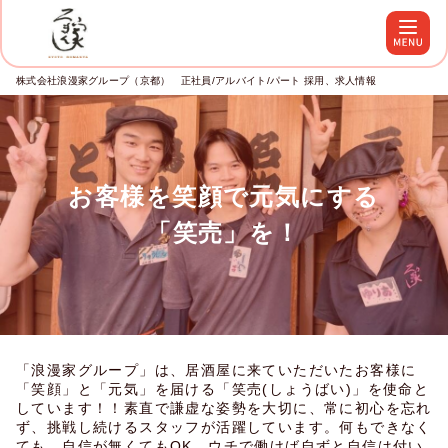
株式会社浪漫家グループ（京都） 正社員/アルバイト/パート 採用、求人情報
お客様を笑顔で元気にする

「笑売」を！
「浪漫家グループ」は、居酒屋に来ていただいたお客様に
「笑顔」と「元気」を届ける「笑売(しょうばい)」を使命と
しています！！素直で謙虚な姿勢を大切に、常に初心を忘れ
ず、挑戦し続けるスタッフが活躍しています。何もできなく
ても、自信が無くてもOK。ウチで働けば自ずと自信は付い