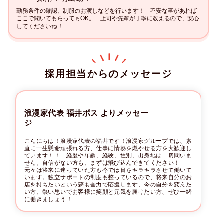
勤務条件の確認、制服のお渡しなどを行います！　不安な事があれば
ここで聞いてもらってもOK。　上司や先輩が丁寧に教えるので、安心
してくださいね！
採用担当からのメッセージ
浪漫家代表 福井ボス よりメッセー
ジ
こんにちは！浪漫家代表の福井です！浪漫家グループでは、素
直に一生懸命頑張れる方、仕事に情熱を燃やせる方を大歓迎し
ています！！　経歴や年齢、経験、性別、出身地は一切問いま
せん。自信がない方も、まずは飛び込んできてください！　
元々は将来に迷っていた方も今では目をキラキラさせて働いて
います。独立サポートの制度も整っているので、将来自分のお
店を持ちたいという夢も全力で応援します。今の自分を変えた
い方、熱い思いでお客様に笑顔と元気を届けたい方、ぜひ一緒
に働きましょう！