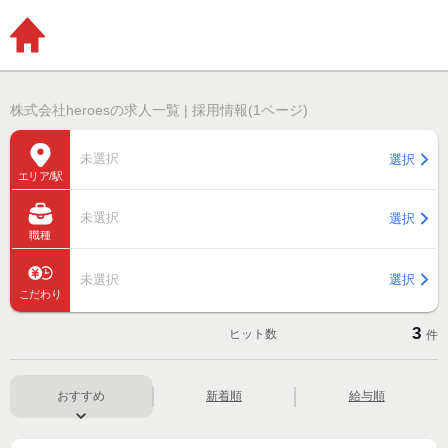
株式会社heroesの求人一覧 | 採用情報(1ページ)
未選択
選択
エリア/駅
未選択
選択
職種
未選択
選択
こだわり
3
ヒット数
件
おすすめ
新着順
給与順