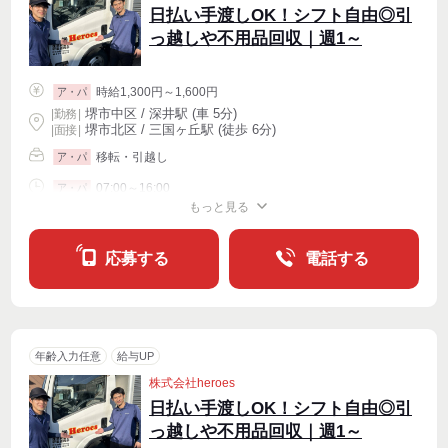
日払い手渡しOK！シフト自由◎引
っ越しや不用品回収｜週1～
時給1,300円～1,600円
ア・パ
堺市中区 / 深井駅 (車 5分)
|
勤務
|
堺市北区 / 三国ヶ丘駅 (徒歩 6分)
| 面接 |
移転・引越し
ア・パ
07:00～16:00
ア・パ
もっと見る
シフト相談
週1〜OK
週2・3〜OK
週4〜OK
応募する
電話する
年齢入力任意
給与UP
株式会社heroes
日払い手渡しOK！シフト自由◎引
っ越しや不用品回収｜週1～