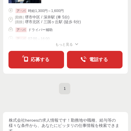
時給1,300円～1,600円
ア・パ
堺市中区 / 深井駅 (車 5分)
|
勤務
|
堺市北区 / 三国ヶ丘駅 (徒歩 6分)
| 面接 |
ドライバー補助
ア・パ
07:00～16:00
ア・パ
もっと見る
シフト相談
週1〜OK
週2・3〜OK
週4〜OK
応募する
電話する
1
株式会社heroes
の求人情報です！勤務地や職種、給与等の
様々な条件から、あなたにピッタリの仕事情報を検索できま
す。