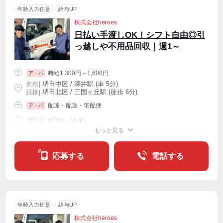
年齢入力任意
給与UP
株式会社heroes
日払い手渡しOK！シフト自由◎引
っ越しや不用品回収｜週1～
時給1,300円～1,600円
ア・パ
堺市中区 / 深井駅 (車 5分)
|
勤務
|
堺市北区 / 三国ヶ丘駅 (徒歩 6分)
| 面接 |
配達・配送・宅配便
ア・パ
07:00～16:00
ア・パ
もっと見る
シフト相談
週1〜OK
週2・3〜OK
週4〜OK
応募する
電話する
年齢入力任意
給与UP
株式会社heroes