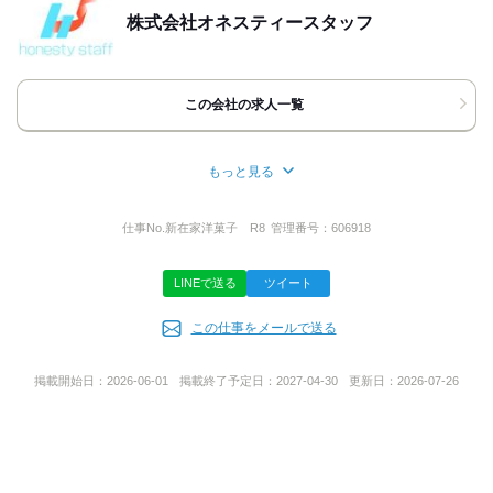
[住所]
株式会社オネスティースタッフ
兵庫県西宮市鳴尾町3丁目１番18号
地図・アクセス詳細を見る
この会社の求人一覧
応募方法
最後までご覧いただきまして
もっと見る
ありがとうございます。
所在地
■電話にてご応募の方■
大阪府大阪市西区靭本町１丁目７番１７号ラシーヌ四ツ橋9F
仕事No.
新在家洋菓子 R8
管理番号：
606918
《TEL受付時間》・・・10：00～18：00
その際には「バイトルを見て応募しました！」と
LINEで送る
ツイート
お伝えいただくとスムーズです。
代表者名
この仕事をメールで送る
伊藤 徹
◆カンタンWEB応募24h受付中！
[応募ボタン]よりご応募ください☆
折り返し、採用担当者よりご連絡いたします。
掲載開始日：
2026-06-01
掲載終了予定日：
2027-04-30
更新日：
2026-07-26
ご連絡先は＜携帯の電話番号/メールアドレス＞など
派遣許認可番号
普段繋がりやすい連絡先を入力してください。
派27-304244
それではあなたにお会いできることを
楽しみにしています。