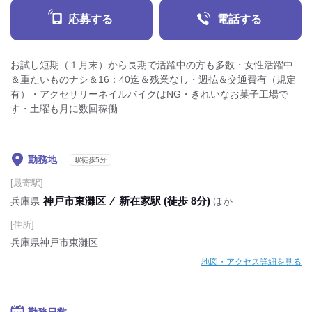
応募する
電話する
お試し短期（１月末）から長期で活躍中の方も多数・女性活躍中
＆重たいものナシ＆16：40迄＆残業なし・週払＆交通費有（規定
有）・アクセサリーネイルバイクはNG・きれいなお菓子工場で
す・土曜も月に数回稼働
勤務地
駅徒歩5分
[最寄駅]
神戸市東灘区
⁄
新在家駅 (徒歩 8分)
兵庫県
ほか
[住所]
兵庫県神戸市東灘区
地図・アクセス詳細を見る