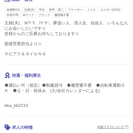
重たい商品は扱っていないので、
未経験OK
主婦(夫)
学生
新卒・第二
フリーター
ミドル
エルダー(50代)
体への負担も心配なしです◎
学歴不問
Wワーク
ブランク
履歴書不要
＝＝＝＝＝＝＝＝＝＝＝＝＝＝＝＝＝＝＝
主婦(夫)、Ｗﾜｰｸ、ﾌﾘｰﾀｰ、夢追い人、浪人生、自由人、いろんな人
《メリット》
にお会いしたいです☆
◆社割あり
皆様からのご応募お待ちしております☆
◆お財布にも嬉しい週払いOK！
面接営業担当より☆
すぐにお給料をGETできますよ！
※ピアス＆ネイルＮＧ
◆週4～（平日のみｏｋ、土曜も月に数回稼働）
待遇・福利厚生
◆週払い可（規定）◆制服貸与 ◆履歴書不要 ◆自転車通勤Ｏ
Ｋ ◆土・日・祝休み (土/会社カレンダーによる)
kkw_kb2210
求人の特徴
特徴フラグについて