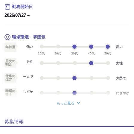
勤務開始日
2026/07/27～
職場環境・雰囲気
低い
高い
年齢層
10代
20代
30代
40代
50代
男女の
男性
女性
割合
仕事の
一人で
大勢で
仕方
職場の
しずか
にぎやか
様子
もっと見る
業務外交流少ない
業務外交流多い
募集情報
個性が生かせる
協調性がある