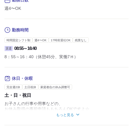
勤務日数
週4〜OK
勤務時間
時間固定シフト制
週4〜OK
17時前退社OK
残業なし
08:55～16:40
派遣
8：55～16：40（休憩45分、実働7Ｈ）
休日・休暇
完全週2休
土日祝休
家庭都合の休み調整可
土・日・祝日
お子さんの行事や用事などの、
お休み取得の事前申請ももちろんOKですよ☆
もっと見る
仕事とプライベートの両方を充実させてくださいね☆
土曜出勤はきる方のみ♪