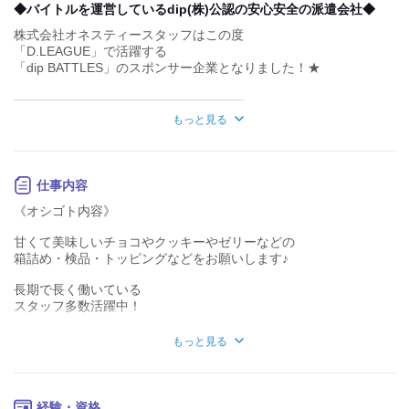
デスクワーク
立ち仕事
◆バイトルを運営しているdip(株)公認の安心安全の派遣会社◆
株式会社オネスティースタッフはこの度
お客様との対話が
お客様との対話が
少ない
多い
「D.LEAGUE」で活躍する
「dip BATTLES」のスポンサー企業となりました！★
力仕事が少ない
力仕事が多い
――――――――――――――――――
「D.LEAGUE」とは…?
知識・経験不要
知識・経験必要
もっと見る
日本発世界初のプロダンスリーグです！
幅広い年齢層が活躍中！オープニング時から活躍している先
「dip battles」とは
輩スタッフもいるので、わからないことはスグ確認できる職
仕事内容
「強さ」と「情熱」にあふれるダンスで人々に
場！未経験でも安心してご応募ください。
「夢を与える」存在でありたいという
《オシゴト内容》
思いがこめられた、プロダンスチームです。
――――――――――――――――――
甘くて美味しいチョコやクッキーやゼリーなどの
箱詰め・検品・トッピングなどをお願いします♪
株式会社オネスティースタッフでは、
「仕事を通じて、人との出会いを大切にし、
長期で長く働いている
すべての人に【喜び】【幸せ】【感動】を与える企業でありた
スタッフ多数活躍中！
い」
と考えています！
単純作業なので、
もっと見る
私たちは、仕事を通じて人生を充実させたいと
すぐに覚えることができますよ！
願うあなたを全力で応援します！
初日から丁寧に教えますので、
不安な方でも安心してスタートできます♪
経験・資格