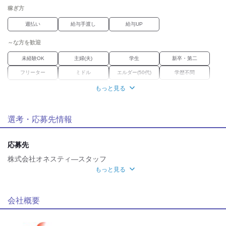
稼ぎ方
週払い
給与手渡し
給与UP
～な方を歓迎
未経験OK
主婦(夫)
学生
新卒・第二
フリーター
ミドル
エルダー(50代)
学歴不問
Wワーク
ブランク
もっと見る
職場環境
選考・応募先情報
オープニング
駅徒歩5分
魅力的な待遇
応募先
交通費有
株式会社オネスティ―スタッフ
もっと見る
自分らしい恰好
面接地
髪自由
服装自由
[最寄駅]
会社概要
応募時のメリット
西宮市
⁄
鳴尾・武庫川女子大前駅 (徒歩 3分)
兵庫県
履歴書不要