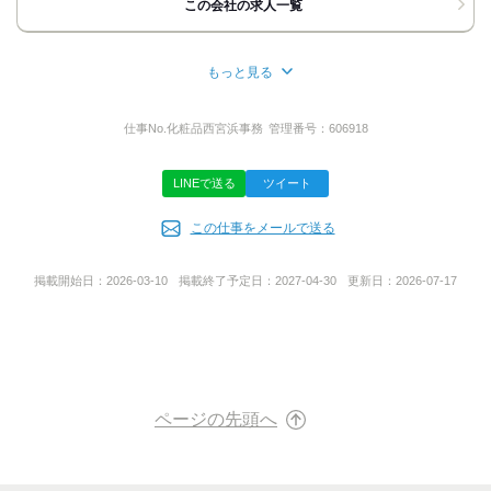
この会社の求人一覧
応募方法
最後までご覧いただきまして
もっと見る
ありがとうございます。
所在地
■電話にてご応募の方■
大阪府大阪市西区靭本町１丁目７番１７号ラシーヌ四ツ橋9F
仕事No.
化粧品西宮浜事務
管理番号：
606918
《TEL受付時間》・・・10：00～18：00
その際には「バイトルを見て応募しました！」と
LINEで送る
ツイート
お伝えいただくとスムーズです。
代表者名
この仕事をメールで送る
伊藤 徹
◆カンタンWEB応募24h受付中！
[応募ボタン]よりご応募ください☆
折り返し、採用担当者よりご連絡いたします。
掲載開始日：
2026-03-10
掲載終了予定日：
2027-04-30
更新日：
2026-07-17
ご連絡先は＜携帯の電話番号/メールアドレス＞など
派遣許認可番号
普段繋がりやすい連絡先を入力してください。
派27-304244
それではあなたにお会いできることを
楽しみにしています。
サービス地域
ページの先頭へ
関西エリア全域