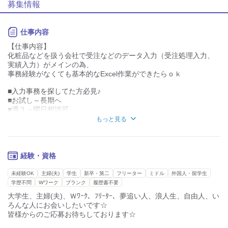
募集情報
個性が生かせる
協調性がある
デスクワーク
立ち仕事
仕事内容
お客様との対話が
お客様との対話が
【仕事内容】
少ない
多い
化粧品などを扱う会社で受注などのデータ入力（受注処理入力、
実績入力）がメインの為、
力仕事が少ない
力仕事が多い
事務経験がなくても基本的なExcel作業ができたらｏｋ
知識・経験不要
知識・経験必要
■入力事務を探してた方必見♪
■お試し～長期へ
■週３～曜日相談可
ママさんスタッフ・フリーター多数活躍中！
■激安ランチが人気
もっと見る
扶養内勤務もＯＫ♪
■キレイ休憩室あり
女性中心に、10～50代までの幅広い世代の男女活躍中！
阪神西宮＆JR西宮から阪神バスで１０分程度
「長期で腰を据えて働きたい方」
■応募後の流れ■
経験・資格
「夜勤とのＷワークがしたい方」
応募→登録会（30分）→採否→あなたの希望日から勤務スタート
「短期間で自分のペースで働きたい方」など、
☆
未経験OK
主婦(夫)
学生
新卒・第二
フリーター
ミドル
外国人・留学生
様々なニーズにお応えします♪
学歴不問
Wワーク
ブランク
履歴書不要
大学生、主婦(夫)、Ｗﾜｰｸ、ﾌﾘｰﾀｰ、夢追い人、浪人生、自由人、い
ろんな人にお会いしたいです☆
皆様からのご応募お待ちしております☆