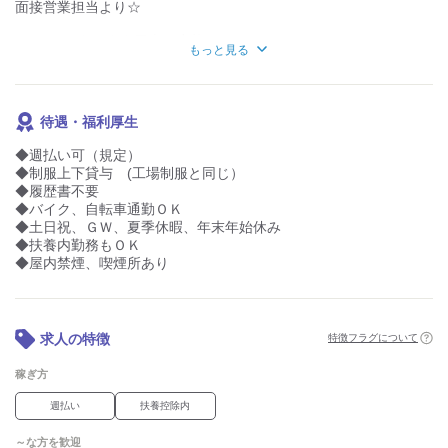
面接営業担当より☆
※ﾏﾂｴｸ・ﾈｲﾙ・友人同士の応募NG
もっと見る
kkw_ba12606
待遇・福利厚生
◆週払い可（規定）
◆制服上下貸与 (工場制服と同じ）
◆履歴書不要
◆バイク、自転車通勤ＯＫ
◆土日祝、ＧＷ、夏季休暇、年末年始休み
◆扶養内勤務もＯＫ
◆屋内禁煙、喫煙所あり
求人の特徴
特徴フラグについて
稼ぎ方
週払い
扶養控除内
～な方を歓迎