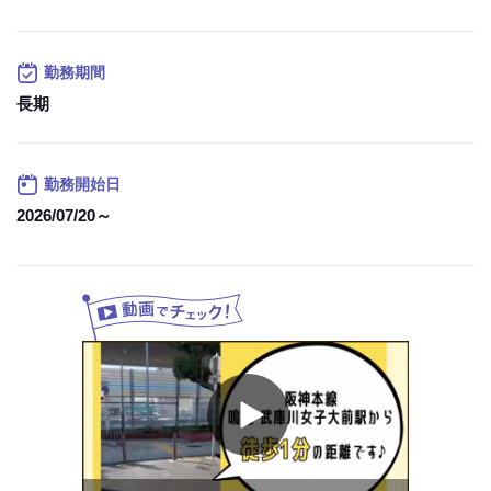
勤務日数相談ok
例）家事、行事なども無理なく両立できる大人気のお仕事です。
勤務期間
試用期間：
なし
長期
勤務開始日
2026/07/20～
Play
Video