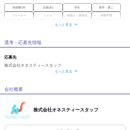
未経験OK
主婦(夫)
学生
新卒・第二
フリーター
ミドル
外国人・留学生
学歴不問
Wワーク
ブランク
もっと見る
職場環境
選考・応募先情報
駅徒歩5分
バイク通勤OK
禁煙・分煙
魅力的な待遇
応募先
交通費有
株式会社オネスティ―スタッフ
もっと見る
自分らしい恰好
面接地
髪自由
服装自由
[最寄駅]
会社概要
応募時のメリット
西宮市
⁄
鳴尾・武庫川女子大前駅 (徒歩 3分)
兵庫県
履歴書不要
[住所]
株式会社オネスティースタッフ
兵庫県西宮市鳴尾町3丁目１番18号
地図・アクセス詳細を見る