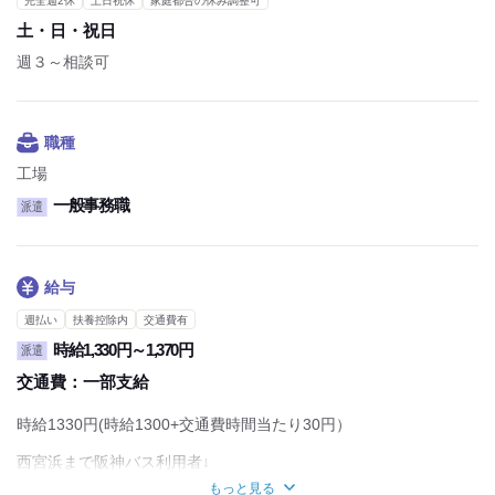
完全週2休
土日祝休
家庭都合の休み調整可
土・日・祝日
週３～相談可
職種
工場
一般事務職
派遣
給与
週払い
扶養控除内
交通費有
時給1,330円～1,370円
派遣
交通費：
一部支給
時給1330円(時給1300+交通費時間当たり30円）
西宮浜まで阪神バス利用者↓
時給1370円(時給1300+交通費時間当たり70円）
もっと見る