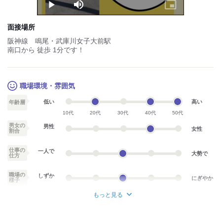
Play
Mute
Picture-
in-
Picture
面接場所
阪神線 鳴尾・武庫川女子大前駅
南口から 徒歩 1分です！
職場環境・雰囲気
低い
高い
年齢層
10代
20代
30代
40代
50代
男女の
男性
女性
割合
仕事の
一人で
大勢で
仕方
職場の
しずか
にぎやか
様子
もっと見る
業務外交流少ない
業務外交流多い