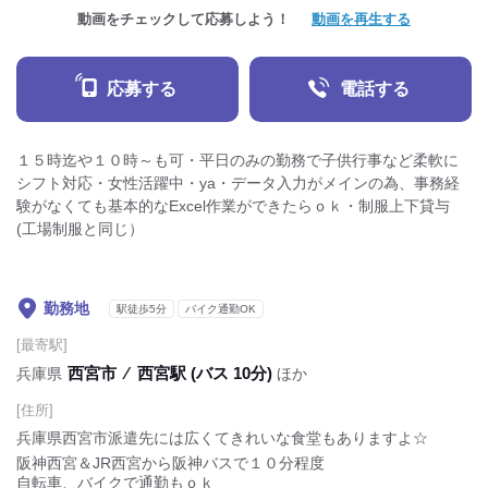
動画をチェックして応募しよう！
動画を再生する
応募する
電話する
１５時迄や１０時～も可・平日のみの勤務で子供行事など柔軟に
シフト対応・女性活躍中・ya・データ入力がメインの為、事務経
験がなくても基本的なExcel作業ができたらｏｋ・制服上下貸与
(工場制服と同じ）
勤務地
駅徒歩5分
バイク通勤OK
[最寄駅]
西宮市
⁄
西宮駅 (バス 10分)
兵庫県
ほか
[住所]
兵庫県西宮市派遣先には広くてきれいな食堂もありますよ☆
阪神西宮＆JR西宮から阪神バスで１０分程度
自転車、バイクで通勤もｏｋ