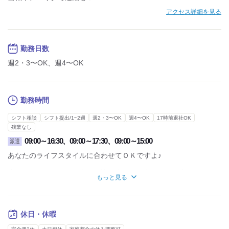
アクセス詳細を見る
勤務日数
週2・3〜OK、週4〜OK
勤務時間
シフト相談
シフト提出/1~2週
週2・3〜OK
週4〜OK
17時前退社OK
残業なし
09:00～16:30、09:00～17:30、09:00～15:00
派遣
あなたのライフスタイルに合わせてＯＫですよ♪
小さなお子さんがいる方、介護が必要なご家族がいる方
もっと見る
学生や浪人生、就活中の方など、
さまざまなライフスタイルにオネスティーの
営業担当が親身に対応致します☆
※ﾏﾂｴｸ・ﾈｲﾙ・友人同士の応募NG
休日・休暇