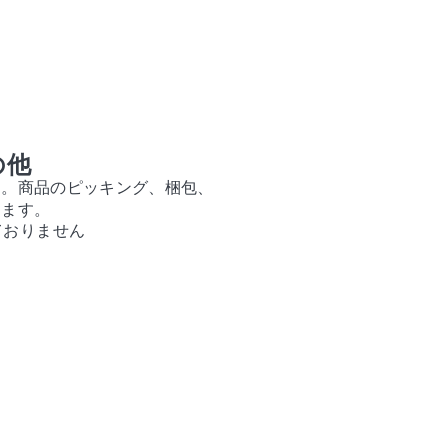
の他
す。商品のピッキング、梱包、
します。
ておりません