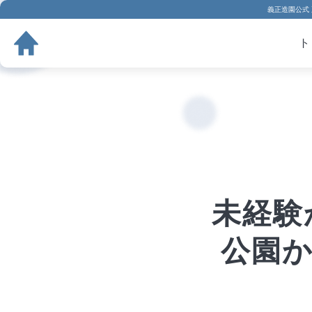
義正造園公式 
ト
未経験
公園