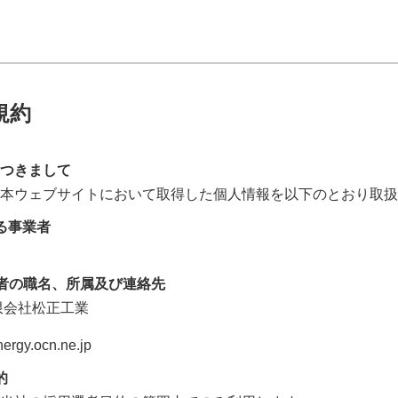
規約
つきまして
本ウェブサイトにおいて取得した個人情報を以下のとおり取扱
る事業者
者の職名、所属及び連絡先
限会社松正工業
rgy.ocn.ne.jp
的