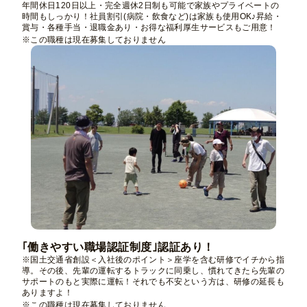
年間休日120日以上・完全週休2日制も可能で家族やプライベートの
時間もしっかり！社員割引(病院・飲食など)は家族も使用OK♪昇給・
賞与・各種手当・退職金あり・お得な福利厚生サービスもご用意！
※この職種は現在募集しておりません
｢働きやすい職場認証制度｣認証あり！
※国土交通省創設＜入社後のポイント＞座学を含む研修でイチから指
導。その後、先輩の運転するトラックに同乗し、慣れてきたら先輩の
サポートのもと実際に運転！それでも不安という方は、研修の延長も
ありますよ！
※この職種は現在募集しておりません