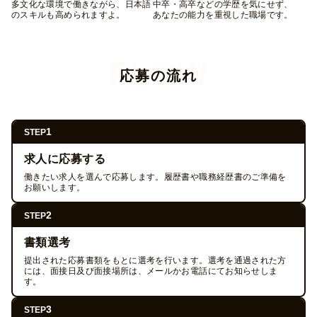
多文化な環境で働きながら、日本語
中卒・高卒などの学歴を気にせず、
のスキルも高められますよ。
あなたの能力を重視した職場です。
応募の流れ
1
STEP
求人に応募する
働きたい求人を選んで応募します。履歴書や職務経歴書のご準備を
お願いします。
2
STEP
書類選考
提出された応募書類をもとに選考を行います。選考を通過された方
には、面接日及び面接場所は、メールかお電話にてお知らせしま
す。
3
STEP