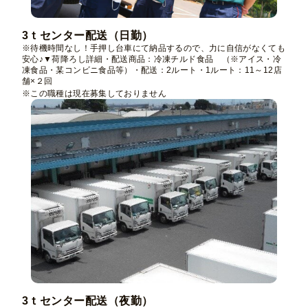
3ｔセンター配送（日勤）
※待機時間なし！手押し台車にて納品するので、力に自信がなくても
安心♪▼荷降ろし詳細・配送商品：冷凍チルド食品　（※アイス・冷
凍食品・某コンビニ食品等）・配送：2ルート・1ルート：11～12店
舗×２回
※この職種は現在募集しておりません
3ｔセンター配送（夜勤）