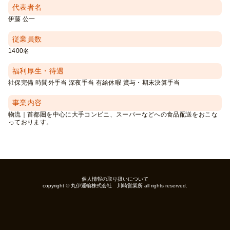
代表者名
伊藤 公一
従業員数
1400名
福利厚生・待遇
社保完備 時間外手当 深夜手当 有給休暇 賞与・期末決算手当
事業内容
物流｜首都圏を中心に大手コンビニ、スーパーなどへの食品配送をおこな
っております。
個人情報の取り扱いについて
copyright ©
丸伊運輸株式会社 川崎営業所
all rights reserved.