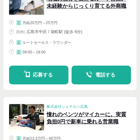
未経験からじっくり育てる外商職
月給20万円～25万円
正
広島市中区 / 袋町駅 (徒歩 6分)
|
勤務
|
ルートセールス・ラウンダー
正
09:00～18:00
正
応募する
電話する
株式会社シュテルン広島
憧れのベンツがマイカーに。実質
負担0円で新車に乗れる営業職
月給23.3万円～40万円
正