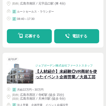
広島市南区 / 元宇品口駅 (車 4分)
|
勤務
|
ルートセールス・ラウンダー
正
08:40～17:30
正
応募する
電話する
給与UP
ジョブガーデン/株式会社ファーストスタッフ
【人材紹介】未経験◎VR商材を使
ったイベント企画営業／大昌工芸
月給22万円～30万円
正
広島市西区 / 寺町駅 (徒歩 15分)
|
勤務
|
広島市南区 / 天神川駅 (徒歩 6分)
| 面接 |
法人営業、企画営業、イベント会場設営
正