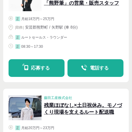
「熊野筆」の営業・販売スタッフ
月給18万円～25万円
正
安芸郡熊野町 / 矢野駅 (車 8分)
|
勤務
|
ルートセールス・ラウンダー
正
08:30～17:30
正
応募する
電話する
藤田工産株式会社
残業ほぼなし×土日祝休み。モノづ
くり現場を支えるルート配送職
月給20万円～23万円
正