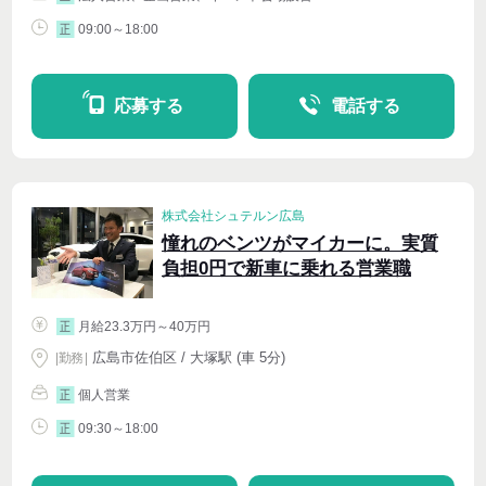
09:00～18:00
正
応募する
電話する
株式会社シュテルン広島
憧れのベンツがマイカーに。実質
負担0円で新車に乗れる営業職
月給23.3万円～40万円
正
広島市佐伯区 / 大塚駅 (車 5分)
|
勤務
|
個人営業
正
09:30～18:00
正