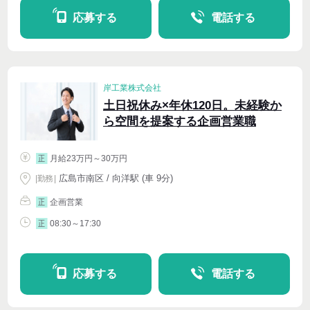
応募する
電話する
岸工業株式会社
土日祝休み×年休120日。未経験か
ら空間を提案する企画営業職
月給23万円～30万円
正
広島市南区 / 向洋駅 (車 9分)
|
勤務
|
企画営業
正
08:30～17:30
正
応募する
電話する