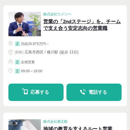
株式会社ウメソー
営業の「2ndステージ」を。チーム
で支え合う安定志向の営業職
月給26.875万円～
正
広島市西区 / 横川駅 (徒歩 11分)
|
勤務
|
企画営業
正
09:00～18:00
正
応募する
電話する
株式会社廣文館
地域の教育を支えるルート営業。