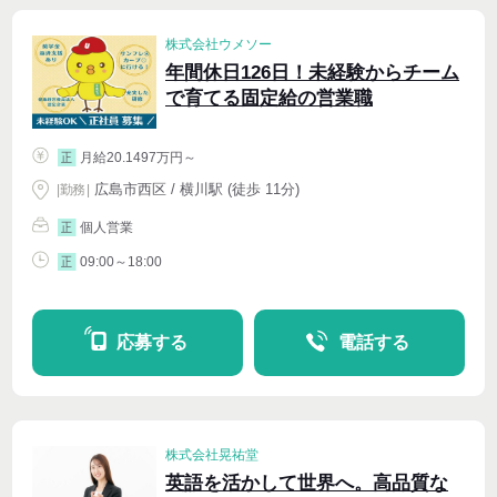
株式会社ウメソー
年間休日126日！未経験からチーム
で育てる固定給の営業職
月給20.1497万円～
正
広島市西区 / 横川駅 (徒歩 11分)
|
勤務
|
個人営業
正
09:00～18:00
正
応募する
電話する
株式会社晃祐堂
英語を活かして世界へ。高品質な