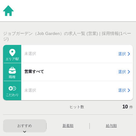
ジョブガーデン（Job Garden）の求人一覧 (営業) | 採用情報(1ペー
ジ)
未選択
選択
エリア/駅
営業すべて
選択
職種
未選択
選択
こだわり
10
ヒット数
件
おすすめ
新着順
給与順