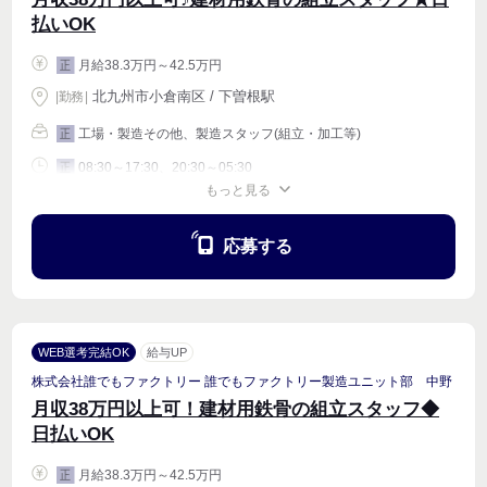
払いOK
月給38.3万円～42.5万円
正
北九州市小倉南区 / 下曽根駅
|
勤務
|
工場・製造その他、製造スタッフ(組立・加工等)
正
08:30～17:30、20:30～05:30
正
もっと見る
週4〜OK
応募する
WEB選考完結OK
給与UP
株式会社誰でもファクトリー 誰でもファクトリー製造ユニット部 中野
月収38万円以上可！建材用鉄骨の組立スタッフ◆
日払いOK
月給38.3万円～42.5万円
正