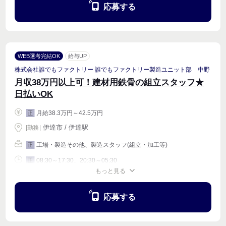
応募する
WEB選考完結OK
給与UP
株式会社誰でもファクトリー 誰でもファクトリー製造ユニット部 中野
月収38万円以上可！建材用鉄骨の組立スタッフ★
日払いOK
月給38.3万円～42.5万円
正
伊達市 / 伊達駅
|
勤務
|
工場・製造その他、製造スタッフ(組立・加工等)
正
08:30～17:30、20:30～05:30
正
もっと見る
週4〜OK
応募する