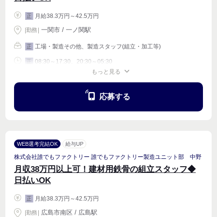
月給38.3万円～42.5万円
正
一関市 / 一ノ関駅
|
勤務
|
工場・製造その他、製造スタッフ(組立・加工等)
正
08:30～17:30、20:30～05:30
正
もっと見る
週4〜OK
応募する
WEB選考完結OK
給与UP
株式会社誰でもファクトリー 誰でもファクトリー製造ユニット部 中野
月収38万円以上可！建材用鉄骨の組立スタッフ◆
日払いOK
月給38.3万円～42.5万円
正
広島市南区 / 広島駅
|
勤務
|