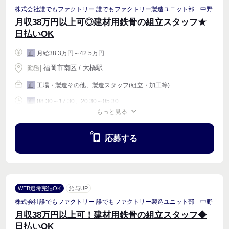
株式会社誰でもファクトリー 誰でもファクトリー製造ユニット部 中野
月収38万円以上可◎建材用鉄骨の組立スタッフ★
日払いOK
月給38.3万円～42.5万円
正
福岡市南区 / 大橋駅
|
勤務
|
工場・製造その他、製造スタッフ(組立・加工等)
正
08:30～17:30、20:30～05:30
正
もっと見る
週4〜OK
応募する
WEB選考完結OK
給与UP
株式会社誰でもファクトリー 誰でもファクトリー製造ユニット部 中野
月収38万円以上可！建材用鉄骨の組立スタッフ◆
日払いOK