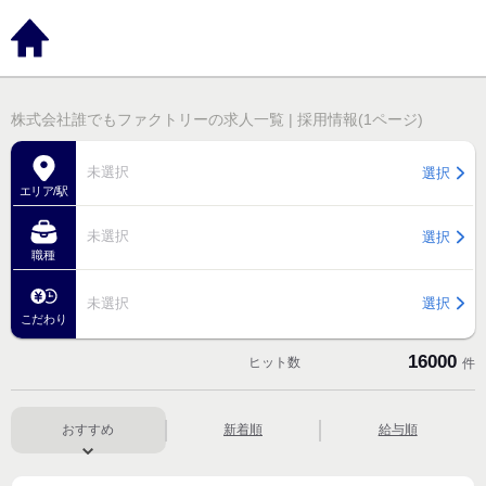
株式会社誰でもファクトリーの求人一覧 | 採用情報(1ページ)
未選択
選択
エリア/駅
未選択
選択
職種
未選択
選択
こだわり
16000
ヒット数
件
おすすめ
新着順
給与順