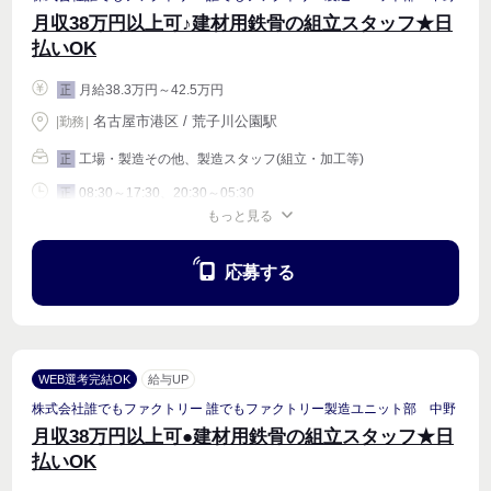
月収38万円以上可♪建材用鉄骨の組立スタッフ★日
払いOK
月給38.3万円～42.5万円
正
名古屋市港区 / 荒子川公園駅
|
勤務
|
工場・製造その他、製造スタッフ(組立・加工等)
正
08:30～17:30、20:30～05:30
正
もっと見る
週4〜OK
応募する
WEB選考完結OK
給与UP
株式会社誰でもファクトリー 誰でもファクトリー製造ユニット部 中野
月収38万円以上可●建材用鉄骨の組立スタッフ★日
払いOK