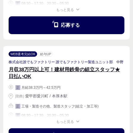
08:30～17:30、20:30～05:30
正
もっと見る
週4〜OK
応募する
WEB選考完結OK
給与UP
株式会社誰でもファクトリー 誰でもファクトリー製造ユニット部 中野
月収38万円以上可！建材用鉄骨の組立スタッフ★
日払いOK
月給38.3万円～42.5万円
正
愛甲郡愛川町 / 本厚木駅
|
勤務
|
工場・製造その他、製造スタッフ(組立・加工等)
正
08:30～17:30、20:30～05:30
正
もっと見る
週4〜OK