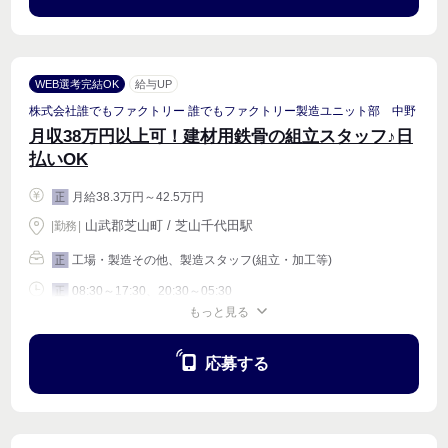
WEB選考完結OK
給与UP
株式会社誰でもファクトリー 誰でもファクトリー製造ユニット部 中野
月収38万円以上可！建材用鉄骨の組立スタッフ♪日
払いOK
月給38.3万円～42.5万円
正
山武郡芝山町 / 芝山千代田駅
|
勤務
|
工場・製造その他、製造スタッフ(組立・加工等)
正
08:30～17:30、20:30～05:30
正
もっと見る
週4〜OK
応募する