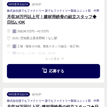
WEB選考完結OK
給与UP
株式会社誰でもファクトリー 誰でもファクトリー製造ユニット部 中野
月収38万円以上可！建材用鉄骨の組立スタッフ◆
日払いOK
月給38.3万円～42.5万円
正
空知郡上富良野町 / なし駅
|
勤務
|
工場・製造その他、製造スタッフ(組立・加工等)
正
08:30～17:30、20:30～05:30
正
もっと見る
週4〜OK
応募する
WEB選考完結OK
給与UP
株式会社誰でもファクトリー 誰でもファクトリー製造ユニット部 中野
月収38万円以上可♪建材用鉄骨の組立スタッフ★日