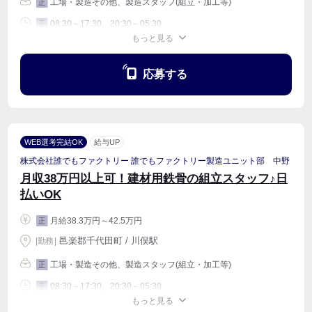
工場・製造その他、製造スタッフ(組立・加工等)
正
08:30～17:30、20:30～05:30
正
もっと見る
週4〜OK
応募する
WEB選考完結OK
給与UP
株式会社誰でもファクトリー 誰でもファクトリー製造ユニット部 中野
月収38万円以上可！建材用鉄骨の組立スタッフ♪日
払いOK
月給38.3万円～42.5万円
正
邑楽郡千代田町 / 川俣駅
|
勤務
|
工場・製造その他、製造スタッフ(組立・加工等)
正
08:30～17:30、20:30～05:30
正
もっと見る
週4〜OK