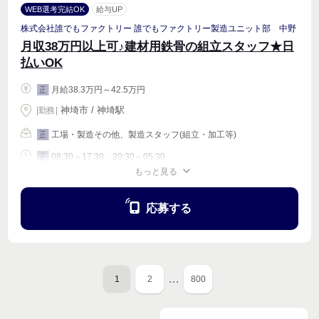
WEB選考完結OK
給与UP
株式会社誰でもファクトリー 誰でもファクトリー製造ユニット部 中野
月収38万円以上可♪建材用鉄骨の組立スタッフ★日
払いOK
月給38.3万円～42.5万円
正
神埼市 / 神埼駅
|
勤務
|
工場・製造その他、製造スタッフ(組立・加工等)
正
08:30～17:30、20:30～05:30
正
もっと見る
週4〜OK
応募する
…
1
2
800