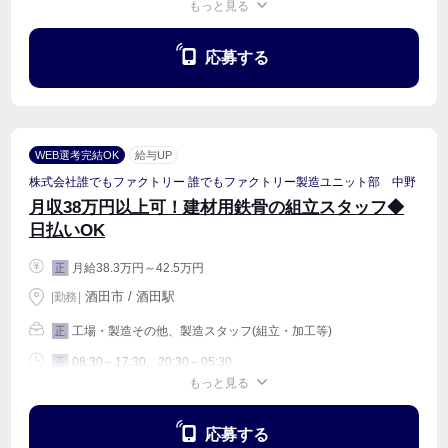
もっと見る
週4〜OK
応募する
WEB選考完結OK
給与UP
株式会社誰でもファクトリー 誰でもファクトリー製造ユニット部 中野
月収38万円以上可！建材用鉄骨の組立スタッフ◆
日払いOK
月給38.3万円～42.5万円
正
酒田市 / 酒田駅
|
勤務
|
工場・製造その他、製造スタッフ(組立・加工等)
正
08:30～17:30、20:30～05:30
正
もっと見る
週4〜OK
応募する