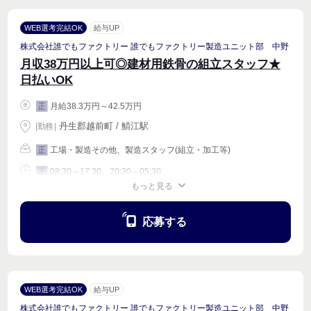
WEB選考完結OK
給与UP
株式会社誰でもファクトリー 誰でもファクトリー製造ユニット部 中野
月収38万円以上可◎建材用鉄骨の組立スタッフ★
日払いOK
月給38.3万円～42.5万円
正
丹生郡越前町 / 鯖江駅
|
勤務
|
工場・製造その他、製造スタッフ(組立・加工等)
正
08:30～17:30、20:30～05:30
正
もっと見る
週4〜OK
応募する
WEB選考完結OK
給与UP
株式会社誰でもファクトリー 誰でもファクトリー製造ユニット部 中野