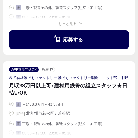
工場・製造その他、製造スタッフ(組立・加工等)
正
08:30～17:30、20:30～05:30
正
もっと見る
週4〜OK
応募する
WEB選考完結OK
給与UP
株式会社誰でもファクトリー 誰でもファクトリー製造ユニット部 中野
月収38万円以上可♪建材用鉄骨の組立スタッフ★日
払いOK
月給38.3万円～42.5万円
正
北九州市若松区 / 若松駅
|
勤務
|
工場・製造その他、製造スタッフ(組立・加工等)
正
08:30～17:30、20:30～05:30
正