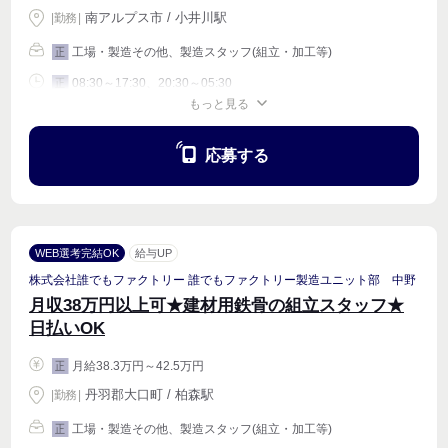
南アルプス市 / 小井川駅
|
勤務
|
工場・製造その他、製造スタッフ(組立・加工等)
正
08:30～17:30、20:30～05:30
正
もっと見る
週4〜OK
応募する
WEB選考完結OK
給与UP
株式会社誰でもファクトリー 誰でもファクトリー製造ユニット部 中野
月収38万円以上可★建材用鉄骨の組立スタッフ★
日払いOK
月給38.3万円～42.5万円
正
丹羽郡大口町 / 柏森駅
|
勤務
|
工場・製造その他、製造スタッフ(組立・加工等)
正