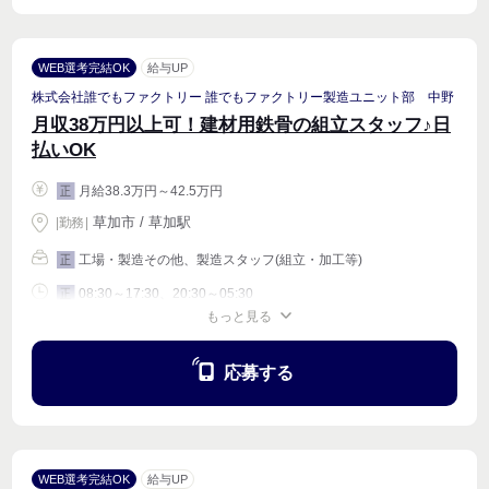
WEB選考完結OK
給与UP
株式会社誰でもファクトリー 誰でもファクトリー製造ユニット部 中野
月収38万円以上可！建材用鉄骨の組立スタッフ♪日
払いOK
月給38.3万円～42.5万円
正
草加市 / 草加駅
|
勤務
|
工場・製造その他、製造スタッフ(組立・加工等)
正
08:30～17:30、20:30～05:30
正
もっと見る
週4〜OK
応募する
WEB選考完結OK
給与UP