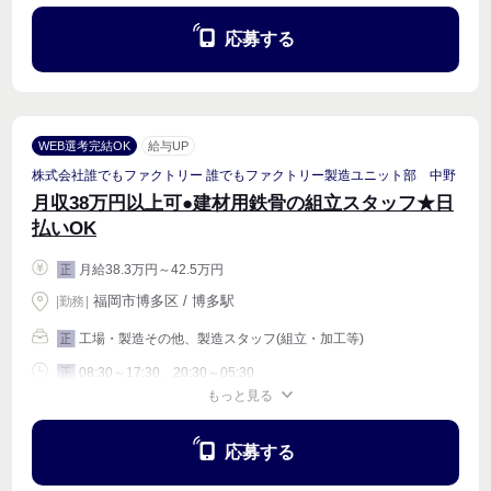
応募する
WEB選考完結OK
給与UP
株式会社誰でもファクトリー 誰でもファクトリー製造ユニット部 中野
月収38万円以上可●建材用鉄骨の組立スタッフ★日
払いOK
月給38.3万円～42.5万円
正
福岡市博多区 / 博多駅
|
勤務
|
工場・製造その他、製造スタッフ(組立・加工等)
正
08:30～17:30、20:30～05:30
正
もっと見る
週4〜OK
応募する