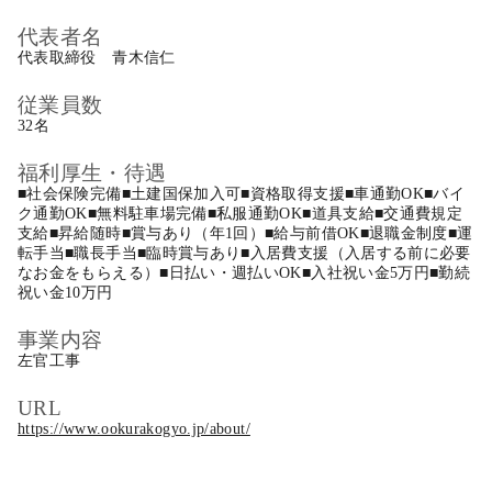
代表者名
代表取締役 青木信仁
従業員数
32名
福利厚生・待遇
■社会保険完備■土建国保加入可■資格取得支援■車通勤OK■バイ
ク通勤OK■無料駐車場完備■私服通勤OK■道具支給■交通費規定
支給■昇給随時■賞与あり（年1回）■給与前借OK■退職金制度■運
転手当■職長手当■臨時賞与あり■入居費支援（入居する前に必要
なお金をもらえる）■日払い・週払いOK■入社祝い金5万円■勤続
祝い金10万円
事業内容
左官工事
URL
https://www.ookurakogyo.jp/about/