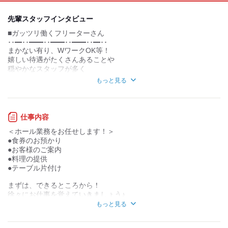
デスクワーク
立ち仕事
先輩スタッフインタビュー
■ガッツリ働くフリーターさん
お客様との対話が
お客様との対話が
少ない
多い
･･━･･━━･･━━･･━━･･━･･
まかない有り、WワークOK等！
力仕事が少ない
力仕事が多い
嬉しい待遇がたくさんあることや
穏やかなスタッフが多く
居心地が良いことが
知識・経験不要
知識・経験必要
もっと見る
長く働けている理由です！
シフトが2週間ごとの提出なので
＼ 当社について ／
予定も入れやすく
プライベートも充実しています！
仕事内容
創業30年。「うまい」を求めて
＜ホール業務をお任せします！＞
麺、スープ、チャーシューは自家製。
＝＊＝＊＝＊＝＊＝＊＝＊＝＊＝＊＝＊＝
●食券のお預かり
東京、神奈川を中心に現在18店舗と
■子育てと両立しながら働く主婦さん
●お客様のご案内
拡大中のチェーン店です。
･･━━━･･━━･･━━･･━━･･━━━･･
●料理の提供
週1日～OK、昼間のみのシフトなので
代表も社長も各店舗の店長も、
●テーブル片付け
とても助かっています！
うまいラーメンを追求し続けています
子どもが幼稚園に入った時から
まずは、できるところから！
小学校に入学した現在まで
徐々にお仕事を覚えていきましょう♪
働き続けていますが、
もっと見る
慣れてきたら
子どもが同年代の主婦さんが多く
カンタンな盛り付けなど
シフトを交換してもらえたり