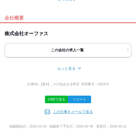
応募時のメリット
応募方法
履歴書不要
友達応募
【選考フロー】
会社概要
応募→面接1回→採用
◆友達と応募OK！
株式会社オーファス
◆肩の力を抜いてお越しください！
◆ご希望の働き方をお気軽にお話しください!
◆気になる事があれば何でも聞いてください！
この会社の求人一覧
◆勤務開始時期なども相談OK！
◆面接当日場所が分からない場合など
ご案内しますのでご連絡ください！
もっと見る
所在地
担当者
東京都町田市小山町4409番地
仕事No.
【新9】_小川流あきる野店
管理番号：
630374
採用担当
LINEで送る
ツイート
代表者名
この仕事をメールで送る
小川 貴志
掲載開始日：
2025-10-03
掲載終了予定日：
2026-09-30
更新日：
2026-05-12
事業内容