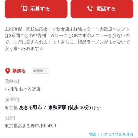
応募する
電話する
主婦活躍！高校生応援！＜飲食店未経験スタート大歓迎＞シフト
は2週間ごとの申告制！ＷワークもOKです◎メニューが少ないの
で、スグに覚えられますよ！さらに…絶品ラーメンがまかないで
安く食べられます☆
勤務地
車通勤OK
[勤務先]
小川流 あきる野店
[最寄駅]
あきる野市
⁄
東秋留駅 (徒歩 10分)
東京都
ほか
[住所]
東京都あきる野市小川43‐1
地図・アクセス詳細を見る