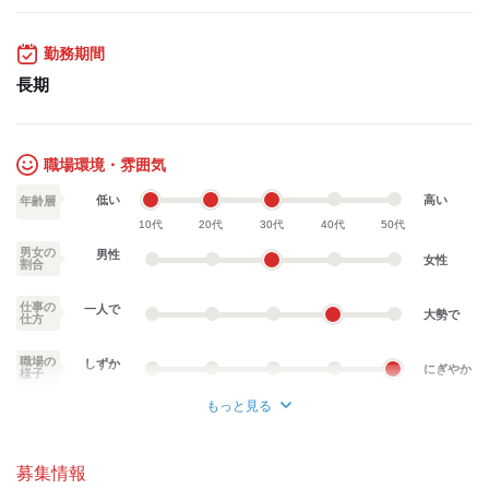
ステップアップが可能です！
＊～＊～＊～＊～＊～＊～＊～＊
勤務期間
▽収入例
＊学業と両立する学生さん
長期
時給1250円、週3日、１日3時間
＝月々4万5000円の収入
＊ガッツリ働くフリーターさん
職場環境・雰囲気
時給1250円、週5日、１日6時間
＝月々15万円の収入
低い
高い
年齢層
10代
20代
30代
40代
50代
※月4週で計算した目安金額です
男女の
＊～＊～＊～＊～＊～＊～＊～＊
男性
女性
割合
仕事の
一人で
大勢で
仕方
職場の
しずか
にぎやか
様子
もっと見る
業務外交流少ない
業務外交流多い
募集情報
個性が生かせる
協調性がある