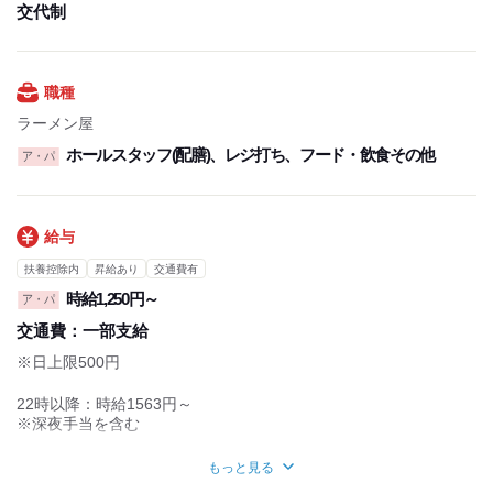
交代制
シフトはお気軽にご相談ください◎
職種
ラーメン屋
ホールスタッフ(配膳)、レジ打ち、フード・飲食その他
ア・パ
給与
扶養控除内
昇給あり
交通費有
時給1,250円～
ア・パ
交通費：
一部支給
※日上限500円
22時以降：時給1563円～
※深夜手当を含む
≪給与アップ制度あり≫
もっと見る
頑張りに応じて、早期昇給や