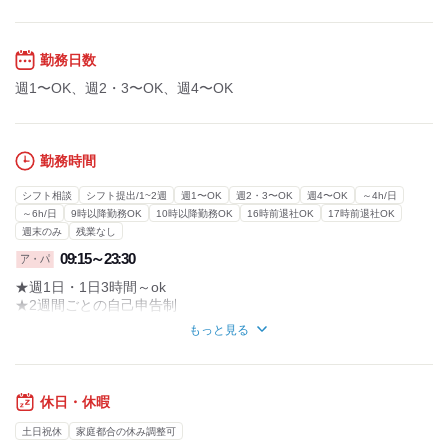
勤務日数
週1〜OK、週2・3〜OK、週4〜OK
勤務時間
シフト相談
シフト提出/1~2週
週1〜OK
週2・3〜OK
週4〜OK
～4h/日
～6h/日
9時以降勤務OK
10時以降勤務OK
16時前退社OK
17時前退社OK
週末のみ
残業なし
09:15～23:30
ア・パ
★週1日・1日3時間～ok
★2週間ごとの自己申告制
もっと見る
＼こんな方にもオススメ／
・時間や曜日を相談したい！
・短時間のみ勤務したい！
・家庭や家事と両立して働きたい！
休日・休暇
・テスト期間は勉強に集中したい！
・旅費を稼ぐために通しで勤務したい！
土日祝休
家庭都合の休み調整可
…など