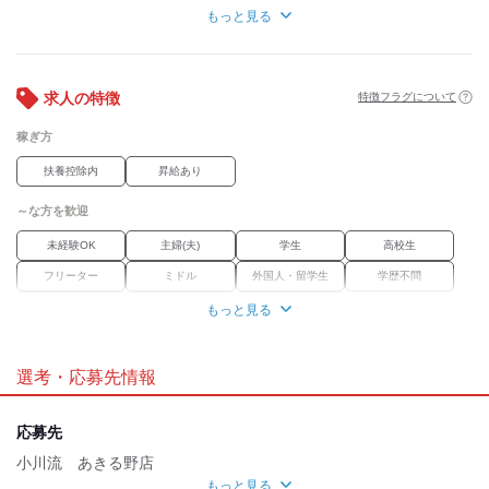
◆給与アップ制度あり
もっと見る
◆研修期間あり
◆合同懇親会あり(年1回)
◆社員登用制度あり
求人の特徴
特徴フラグについて
≪研修期間：20時間≫
時給1226円～、他同条件
稼ぎ方
扶養控除内
昇給あり
～な方を歓迎
未経験OK
主婦(夫)
学生
高校生
フリーター
ミドル
外国人・留学生
学歴不問
Wワーク
ブランク
経験者優遇
もっと見る
職場環境
選考・応募先情報
車通勤OK
魅力的な待遇
応募先
交通費有
まかない
研修制度
小川流 あきる野店
もっと見る